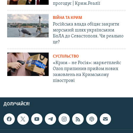
прогодує | Крим.Реалії
ВІЙНА ТА КРИМ
Російська влада обіцяє закрити
морський шлях українським
БпЛА до Севастополя. Чи реально
це?
СУСПІЛЬСТВО
«Крим – не Росія»: маркетплейс
Ozon припинив прийом нових
замовлень на Кримському
півострові
ДОЛУЧАЙСЯ!