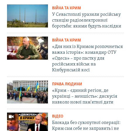
ВІЙНА ТА КРИМ
У Севастополі уразили російську
станцію радіоелектронної
боротьби: якими будуть наслідки
ВІЙНА ТА КРИМ
«Для них із Кримом розпочнеться
важка історія»: командир ОТУ
«Одеса» – про пастку для
російських військ на
Кінбурнській косі
ПРАВА ЛЮДИНИ
«Крим – єдиний регіон, де
українці – меншість»: дискусія
навколо нової пам'ятної дати
ВІДЕО
Блокада без сухопутної операції:
Крим сам себе не заправить і не