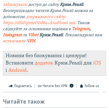
заблокувати
доступ до сайту
Крим.Реалії
.
Безперешкодно читати Крим.Реалії можна за
допомогою
дзеркального сайту
:
https://dfs0qrmo00d6u.cloudfront.net
. Також
слідкуйте за основними подіями в
Telegram
,
Instagram
та
Viber
Крим.Реалії
. Рекомендуємо вам
встановити
VPN
.
Новини без блокування і цензури!
Встановити
додаток
Крим.Реалії для
iOS
і
Android
.
Поділитись
Читати без VPN
Follow us
Читайте також