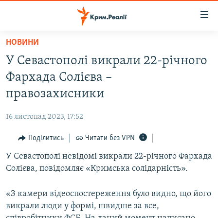
Доступність
посилання
Перейти
НОВИНИ
до
НОВИНИ
У Севастополі викрали 22-річного
основного
ВОДА.КРИМ
матеріалу
Фархада Солієва –
ВІДЕО ТА ФОТО
Перейти
правозахисники
до
ПОЛІТИКА
основної
16 листопад 2023, 17:52
БЛОГИ
навігації
Перейти
Поділитись
Читати без VPN
ПОГЛЯД
до
У Севастополі невідомі викрали 22-річного Фархада
ІНТЕРВ'Ю
пошуку
Солієва, повідомляє «Кримська солідарність».
ВСЕ ЗА ДЕНЬ
СПЕЦПРОЕКТИ
«З камери відеоспостереження було видно, що його
викрали люди у формі, швидше за все,
ЯК ОБІЙТИ БЛОКУВАННЯ
ДЕПОРТАЦІЯ