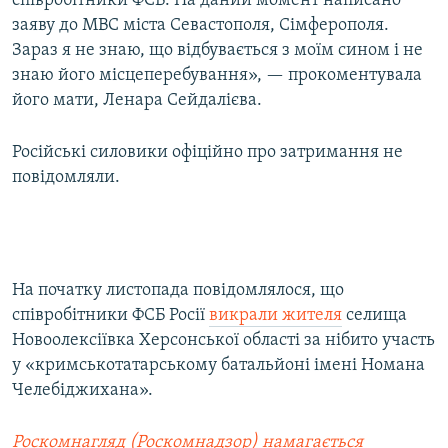
співробітники ФСБ. На даний момент написано
ВІДЕОУРОКИ «ELIFBE»
заяву до МВС міста Севастополя, Сімферополя.
Русский
Зараз я не знаю, що відбувається з моїм сином і не
СВІДЧЕННЯ ОКУПАЦІЇ
Qırımtatar
знаю його місцеперебування», — прокоментувала
УКРАЇНСЬКА ПРОБЛЕМА КРИМУ
його мати, Ленара Сейдалієва.
ДОЛУЧАЙСЯ!
ІНФОГРАФІКА
Російські силовики офіційно про затримання не
повідомляли.
Усі сайти RFE/RL
На початку листопада повідомлялося, що
співробітники ФСБ Росії
викрали жителя
селища
Новоолексіївка Херсонської області за нібито участь
у «кримськотатарському батальйоні імені Номана
Челебіджихана».
Роскомнагляд (Роскомнадзор) намагається