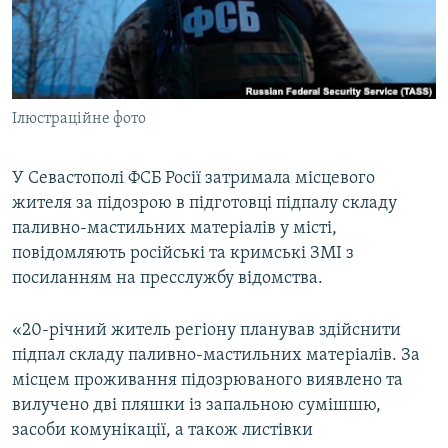
ВІДЕОУРОКИ «ELIFBE»
Русский
СВІДЧЕННЯ ОКУПАЦІЇ
Qırımtatar
УКРАЇНСЬКА ПРОБЛЕМА КРИМУ
Ілюстраційне фото
ДОЛУЧАЙСЯ!
ІНФОГРАФІКА
У Севастополі ФСБ Росії затримала місцевого
жителя за підозрою в підготовці підпалу складу
Усі сайти RFE/RL
паливно-мастильних матеріалів у місті,
повідомляють російські та кримські ЗМІ з
посиланням на пресслужбу відомства.
«20-річний житель регіону планував здійснити
підпал складу паливно-мастильних матеріалів. За
місцем проживання підозрюваного виявлено та
вилучено дві пляшки із запальною сумішшю,
засоби комунікації, а також листівки