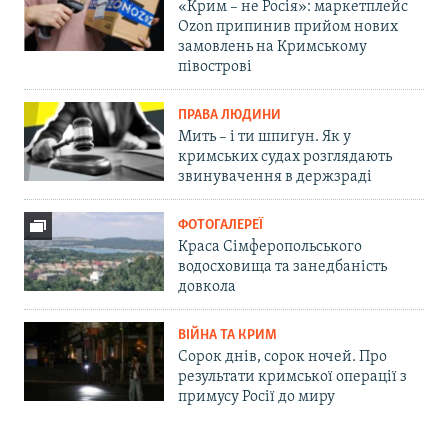
«Крим – не Росія»: маркетплейс
Ozon припинив прийом нових
замовлень на Кримському
півострові
ПРАВА ЛЮДИНИ
Мить – і ти шпигун. Як у
кримських судах розглядають
звинувачення в держзраді
ФОТОГАЛЕРЕЇ
Краса Сімферопольського
водосховища та занедбаність
довкола
ВІЙНА ТА КРИМ
Сорок днів, сорок ночей. Про
результати кримської операції з
примусу Росії до миру