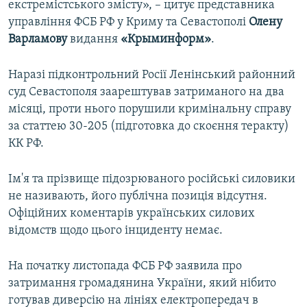
екстремістського змісту», – цитує представника
управління ФСБ РФ у Криму та Севастополі
Олену
Варламову
видання
«Крыминформ»
.
Наразі підконтрольний Росії Ленінський районний
суд Севастополя заарештував затриманого на два
місяці, проти нього порушили кримінальну справу
за статтею 30-205 (підготовка до скоєння теракту)
КК РФ.
Ім'я та прізвище підозрюваного російські силовики
не називають, його публічна позиція відсутня.
Офіційних коментарів українських силових
відомств щодо цього інциденту немає.
На початку листопада ФСБ РФ заявила про
затримання громадянина України, який нібито
готував диверсію на лініях електропередач в