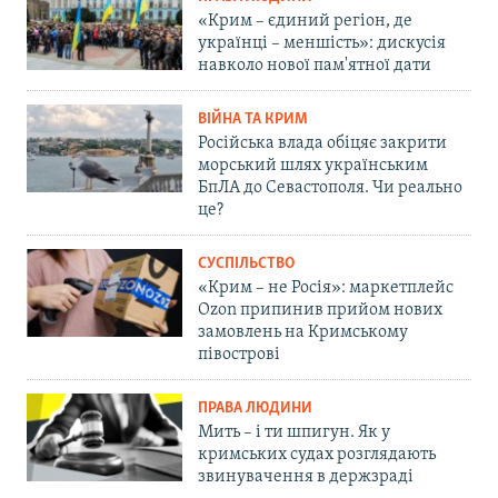
«Крим – єдиний регіон, де
українці – меншість»: дискусія
навколо нової пам'ятної дати
ВІЙНА ТА КРИМ
Російська влада обіцяє закрити
морський шлях українським
БпЛА до Севастополя. Чи реально
це?
СУСПІЛЬСТВО
«Крим – не Росія»: маркетплейс
Ozon припинив прийом нових
замовлень на Кримському
півострові
ПРАВА ЛЮДИНИ
Мить – і ти шпигун. Як у
кримських судах розглядають
звинувачення в держзраді