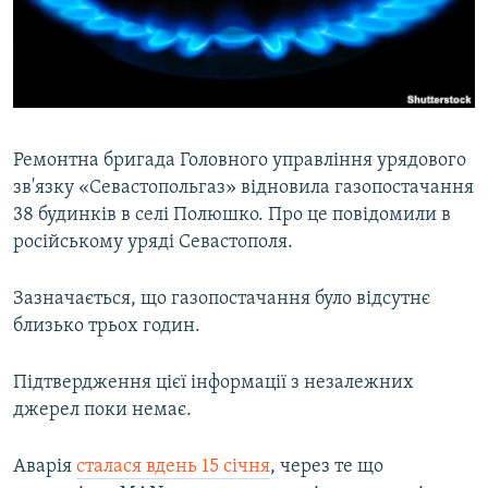
ВІДЕОУРОКИ «ELIFBE»
Русский
СВІДЧЕННЯ ОКУПАЦІЇ
Qırımtatar
УКРАЇНСЬКА ПРОБЛЕМА КРИМУ
ДОЛУЧАЙСЯ!
ІНФОГРАФІКА
Ремонтна бригада Головного управління урядового
зв'язку «Севастопольгаз» відновила газопостачання
38 будинків в селі Полюшко. Про це повідомили в
Усі сайти RFE/RL
російському уряді Севастополя.
Зазначається, що газопостачання було відсутнє
близько трьох годин.
Підтвердження цієї інформації з незалежних
джерел поки немає.
Аварія
сталася вдень 15 січня
, через те що