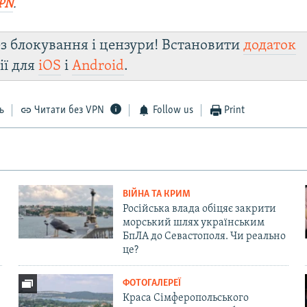
PN
.
з блокування і цензури! Встановити
додаток
ії для
iOS
і
Android
.
ь
Читати без VPN
Follow us
Print
ВІЙНА ТА КРИМ
Російська влада обіцяє закрити
морський шлях українським
БпЛА до Севастополя. Чи реально
це?
ФОТОГАЛЕРЕЇ
Краса Сімферопольського