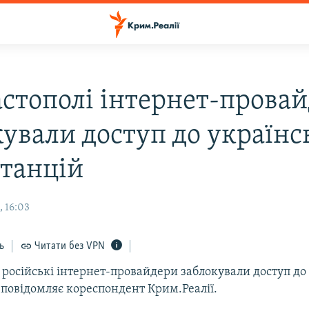
астополі інтернет-прова
кували доступ до українс
станцій
, 16:03
ь
Читати без VPN
 російські інтернет-провайдери заблокували доступ до
 повідомляє кореспондент Крим.Реалії.