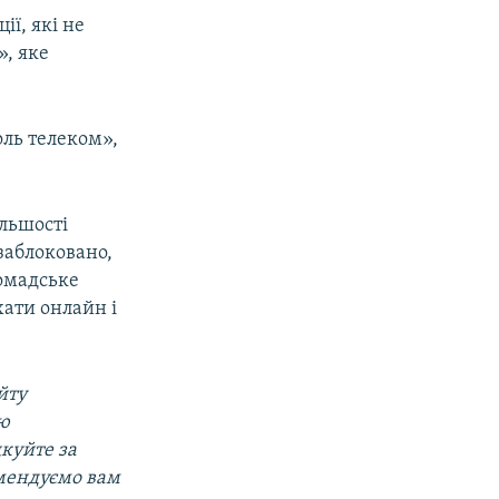
ії, які не
», яке
оль телеком»,
льшості
заблоковано,
ромадське
хати онлайн і
йту
ою
дкуйте за
омендуємо вам