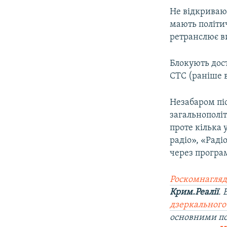
ВІДЕОУРОКИ «ELIFBE»
Не відкривают
СВІДЧЕННЯ ОКУПАЦІЇ
мають політи
ретранслює в
УКРАЇНСЬКА ПРОБЛЕМА КРИМУ
ІНФОГРАФІКА
Блокують дост
СТС (раніше 
Незабаром пі
загальнополіт
проте кілька 
радіо», «Раді
через програ
Роскомнагляд
Крим.Реалії
.
дзеркального
основними по