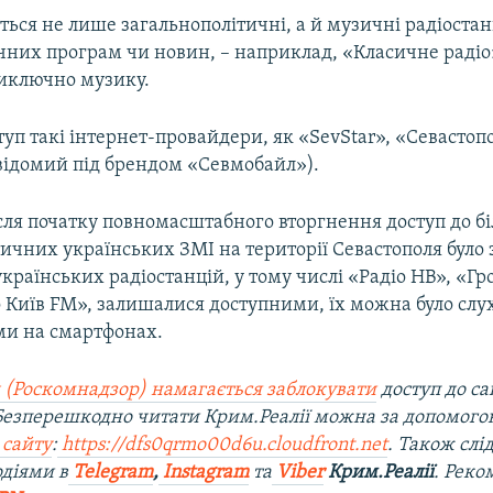
ься не лише загальнополітичні, а й музичні радіостанц
чних програм чи новин, – наприклад, «Класичне радіо
иключно музику.
уп такі інтернет-провайдери, як «SevStar», «Севастоп
відомий під брендом «Севмобайл»).
сля початку повномасштабного вторгнення доступ до бі
ичних українських ЗМІ на території Севастополя було 
українських радіостанцій, у тому числі «Радіо НВ», «Г
о Київ FM», залишалися доступними, їх можна було слу
ми на смартфонах.
 (Роскомнадзор) намагається заблокувати
доступ до са
 Безперешкодно читати Крим.Реалії можна за допомог
 сайту
:
https://dfs0qrmo00d6u.cloudfront.net
. Також слі
діями в
Telegram
,
Instagram
та
Viber
Крим.Реалії
. Рек