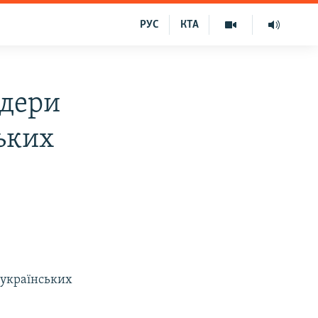
РУС
КТА
йдери
ьких
 українських