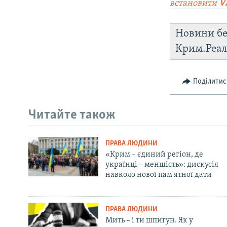
встановити
V
Новини бе
Крим.Реал
Поділитис
Читайте також
ПРАВА ЛЮДИНИ
«Крим – єдиний регіон, де
українці – меншість»: дискусія
навколо нової пам'ятної дати
ПРАВА ЛЮДИНИ
Мить – і ти шпигун. Як у