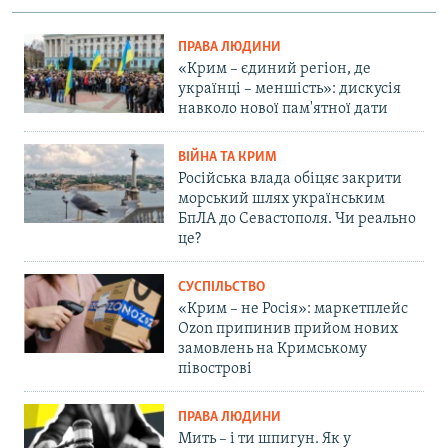
ПРАВА ЛЮДИНИ
«Крим – єдиний регіон, де
українці – меншість»: дискусія
навколо нової пам'ятної дати
ВІЙНА ТА КРИМ
Російська влада обіцяє закрити
морський шлях українським
БпЛА до Севастополя. Чи реально
це?
СУСПІЛЬСТВО
«Крим – не Росія»: маркетплейс
Ozon припинив прийом нових
замовлень на Кримському
півострові
ПРАВА ЛЮДИНИ
Мить – і ти шпигун. Як у