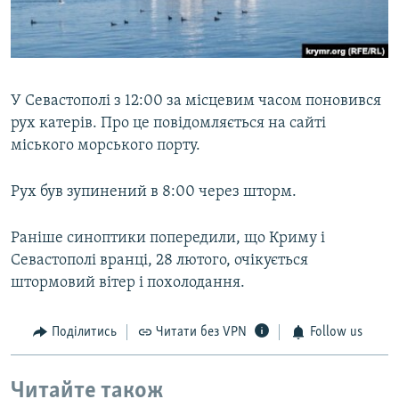
ВІДЕОУРОКИ «ELIFBE»
Русский
СВІДЧЕННЯ ОКУПАЦІЇ
Qırımtatar
УКРАЇНСЬКА ПРОБЛЕМА КРИМУ
У Севастополі з 12:00 за місцевим часом поновився
ДОЛУЧАЙСЯ!
ІНФОГРАФІКА
рух катерів. Про це повідомляється на сайті
міського морського порту.
Рух був зупинений в 8:00 через шторм.
Усі сайти RFE/RL
Раніше синоптики попередили, що Криму і
Севастополі вранці, 28 лютого, очікується
штормовий вітер і похолодання.
Поділитись
Читати без VPN
Follow us
Читайте також