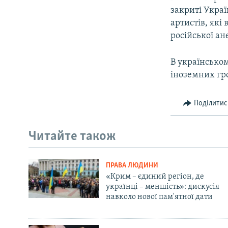
закриті Украї
артистів, які
російської ан
В українсько
іноземних гро
Поділитис
Читайте також
ПРАВА ЛЮДИНИ
«Крим – єдиний регіон, де
українці – меншість»: дискусія
навколо нової пам'ятної дати