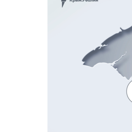
ВІДЕОУРОКИ «ELIFBE»
СВІДЧЕННЯ ОКУПАЦІЇ
УКРАЇНСЬКА ПРОБЛЕМА КРИМУ
ІНФОГРАФІКА