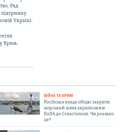
тво. Ряд
а підтримку
ковій Україні.
регли
 у Крим.
ВІЙНА ТА КРИМ
Російська влада обіцяє закрити
морський шлях українським
БпЛА до Севастополя. Чи реально
це?