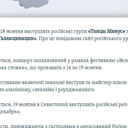
 18 жовтня виступлять російські гурти
«Танцы Минус»
Галлюцинации»
. Про це повідомляє сайт російського у
ється, концерт запланований у рамках фестивалю «Ве
ка стежка», що проходить з 14 по 19 жовтня.
стивалю включені показові виступи та майстер-класи 
та альпінізму, слеклайн і роупджампінга.
ться, 19 жовтня в Севастополі виступлять російські реп
Декабрь».
исти, приїжджаючи з гастролями в анексований Росією