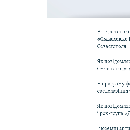
В Севастополі
«Смысловые 
Севастополя.
Як повідомля
Севастопольсь
У програму фе
скелелазіння 
Як повідомляє
і рок-група «
Іноземні арт