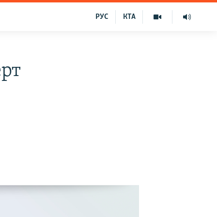
РУС
КТА
ерт