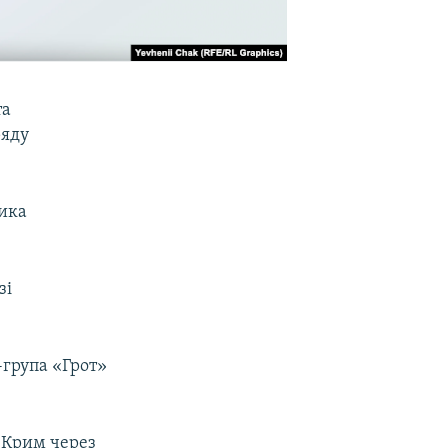
та
ряду
лика
зі
-група «Грот»
 Крим через