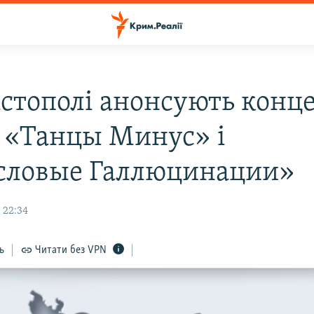
астополі анонсують конц
в «Танцы Минус» і
ловые Галлюцинации»
 22:34
ь
Читати без VPN