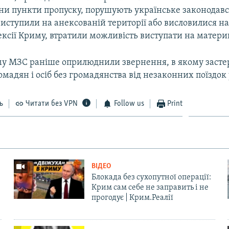
ни пункти пропуску, порушують українське законодавс
 виступили на анексованій території або висловилися н
ексії Криму, втратили можливість виступати на матери
му МЗС раніше оприлюднили звернення, в якому засте
мадян і осіб без громадянства від незаконних поїздок
ь
Читати без VPN
Follow us
Print
ВІДЕО
Блокада без сухопутної операції:
Крим сам себе не заправить і не
прогодує | Крим.Реалії