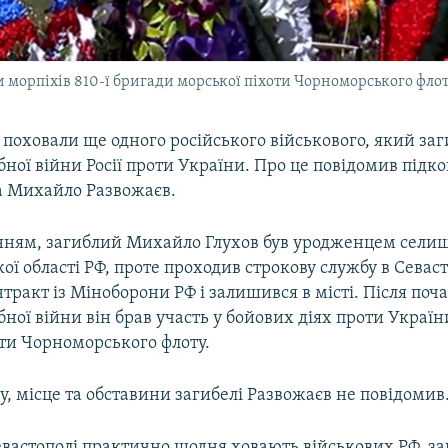
 морпіхів 810-ї бригади морської піхоти Чорноморського флот
 поховали ще одного російського військового, який заг
ної війни Росії проти України. Про це повідомив підк
та Михайло Развожаєв.
нням, загиблий Михайло Глухов був уродженцем сели
ї області РФ, проте проходив строкову службу в Севаст
нтракт із Міноборони РФ і залишився в місті. Після поч
ої війни він брав участь у бойових діях проти України
оти Чорноморського флоту.
у, місце та обставини загибелі Развожаєв не повідомив
евастополі практично щодня ховають військових РФ, з