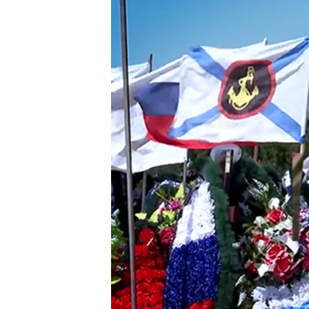
ВІДЕОУРОКИ «ELIFBE»
СВІДЧЕННЯ ОКУПАЦІЇ
УКРАЇНСЬКА ПРОБЛЕМА КРИМУ
ІНФОГРАФІКА