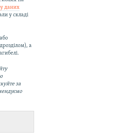
зу даних
ли у складі
 або
дрозділом), а
агибелі.
йту
ою
дкуйте за
омендуємо