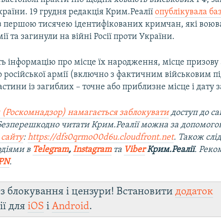
країни. 19 грудня редакція Крим.Реалії
опублікувала ба
з першою тисячею ідентифікованих кримчан, які воюва
ії та загинули на війні Росії проти України.
ь інформацію про місце їх народження, місце призову
 російської армії (включно з фактичним військовим пі
астини із загиблих – точне або приблизне місце і дату з
 (Роскомнадзор) намагається заблокувати
доступ до са
 Безперешкодно читати Крим.Реалії можна за допомог
 сайту
:
https://dfs0qrmo00d6u.cloudfront.net
. Також слі
одіями в
Telegram
,
Instagram
та
Viber
Крим.Реалії
. Рек
PN
.
з блокування і цензури! Встановити
додаток
ії для
iOS
і
Android
.