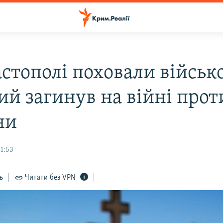
астополі поховали військ
ий загинув на війні прот
ни
11:53
ь
Читати без VPN