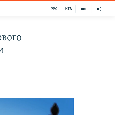
РУС
КТА
ового
и