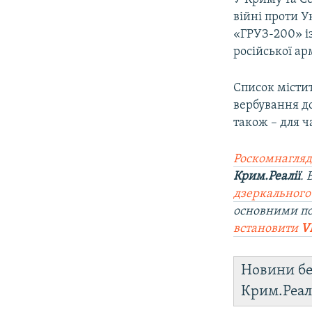
війні проти У
«ГРУЗ-200» і
російської арм
Список містит
вербування до
також – для ч
Роскомнагляд
Крим.Реалії
.
дзеркального
основними п
встановити
V
Новини бе
Крим.Реал