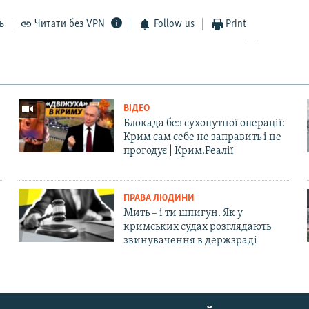
ь
Читати без VPN
Follow us
Print
ВІДЕО
Блокада без сухопутної операції:
Крим сам себе не заправить і не
прогодує | Крим.Реалії
ПРАВА ЛЮДИНИ
Мить – і ти шпигун. Як у
кримських судах розглядають
звинувачення в держзраді