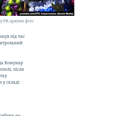
у РФ, архівне фото
инув під час
онтрольний
ща Комунар
ополі, після
атку
 у складі
.
агиблих на