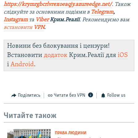
https://krymrgbcrlvrexoeaqjy.azureedge.net/
. Також
слідкуйте за основними подіями в
Telegram
,
Instagram
та
Viber
Крим.Реалії
. Рекомендуємо вам
встановити
VPN
.
Новини без блокування і цензури!
Встановити
додаток
Крим.Реалії для
iOS
і
Android
.
Поділитись
Читати без VPN
Follow us
Читайте також
ПРАВА ЛЮДИНИ