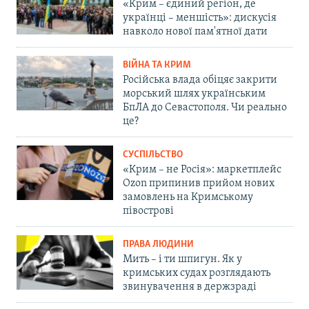
«Крим – єдиний регіон, де
українці – меншість»: дискусія
навколо нової пам'ятної дати
ВІЙНА ТА КРИМ
Російська влада обіцяє закрити
морський шлях українським
БпЛА до Севастополя. Чи реально
це?
СУСПІЛЬСТВО
«Крим – не Росія»: маркетплейс
Ozon припинив прийом нових
замовлень на Кримському
півострові
ПРАВА ЛЮДИНИ
Мить – і ти шпигун. Як у
кримських судах розглядають
звинувачення в держзраді