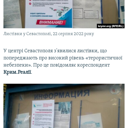
ВІДЕОУРОКИ «ELIFBE»
Русский
СВІДЧЕННЯ ОКУПАЦІЇ
Qırımtatar
УКРАЇНСЬКА ПРОБЛЕМА КРИМУ
Листівки у Севастополі, 22 серпня 2022 року
ДОЛУЧАЙСЯ!
ІНФОГРАФІКА
У центрі Севастополя з'явилися листівки, що
попереджають про високий рівень «терористичної
Усі сайти RFE/RL
небезпеки». Про це повідомляє кореспондент
Крим.Реалії
.