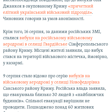
високопосадовця повідомило, що до вибухів біля
Джанкоя в окупованому Криму
«причетний
елітний український військовий підрозділ»
.
Чиновник говорив за умов анонімності.
Крім того, 16 серпня, за даними російських ЗМІ,
сталися
вибухи на російському військовому
аеродромі в селищі Гвардійське
Сімферопольського
району Криму. Місцеві жителі заявили, що вибух
стався на території військового містечка, ймовірно,
у казармі.
9 серпня стало відомо про серію
вибухів на
військовому аеродромі у селищі Новофедорівка
Сакського району Криму. Російська влада заявила,
що евакуювала близько 30 людей з «найближчих
будинків». Спільної евакуації вирішили не
проводити. Пошкоджено понад 60 житлових