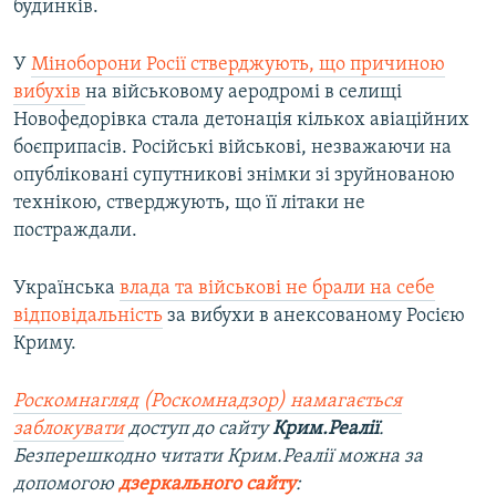
будинків.
У
Міноборони Росії стверджують, що причиною
вибухів
на військовому аеродромі в селищі
Новофедорівка стала детонація кількох авіаційних
боєприпасів. Російські військові, незважаючи на
опубліковані супутникові знімки зі зруйнованою
технікою, стверджують, що її літаки не
постраждали.
Українська
влада та військові не брали на себе
відповідальність
за вибухи в анексованому Росією
Криму.
Роскомнагляд (Роскомнадзор) намагається
заблокувати
доступ до сайту
Крим.Реалії
.
Безперешкодно читати Крим.Реалії можна за
допомогою
дзеркального сайту
: