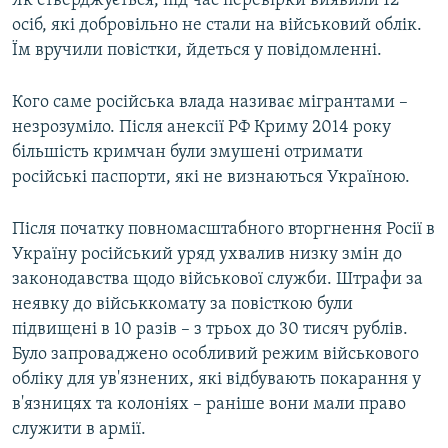
Як стверджується, під час перевірки виявили 12
ВІДЕОУРОКИ «ELIFBE»
осіб, які добровільно не стали на військовий облік.
Русский
Їм вручили повістки, йдеться у повідомленні.
СВІДЧЕННЯ ОКУПАЦІЇ
Qırımtatar
УКРАЇНСЬКА ПРОБЛЕМА КРИМУ
Кого саме російська влада називає мігрантами –
ДОЛУЧАЙСЯ!
незрозуміло. Після анексії РФ Криму 2014 року
ІНФОГРАФІКА
більшість кримчан були змушені отримати
російські паспорти, які не визнаються Україною.
Усі сайти RFE/RL
Після початку повномасштабного вторгнення Росії в
Україну російський уряд ухвалив низку змін до
законодавства щодо військової служби. Штрафи за
неявку до військкомату за повісткою були
підвищені в 10 разів – з трьох до 30 тисяч рублів.
Було запроваджено особливий режим військового
обліку для ув'язнених, які відбувають покарання у
в'язницях та колоніях – раніше вони мали право
служити в армії.