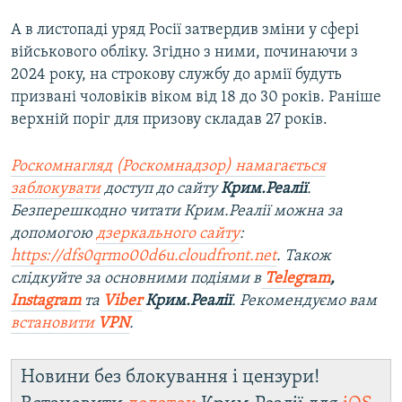
А в листопаді уряд Росії затвердив зміни у сфері
військового обліку. Згідно з ними, починаючи з
2024 року, на строкову службу до армії будуть
призвані чоловіків віком від 18 до 30 років. Раніше
верхній поріг для призову складав 27 років.
Роскомнагляд (Роскомнадзор) намагається
заблокувати
доступ до сайту
Крим.Реалії
.
Безперешкодно читати Крим.Реалії можна за
допомогою
дзеркального сайту
:
https://dfs0qrmo00d6u.cloudfront.net
. Також
слідкуйте за основними подіями в
Telegram
,
Instagram
та
Viber
Крим.Реалії
. Рекомендуємо вам
встановити
VPN
.
Новини без блокування і цензури!