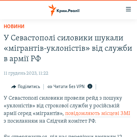
Доступність
посилання
Перейти
НОВИНИ
до
НОВИНИ
У Севастополі силовики шукали
основного
ВОДА.КРИМ
матеріалу
«мігрантів-уклоністів» від служби
ВІДЕО ТА ФОТО
Перейти
в армії РФ
до
ПОЛІТИКА
основної
11 грудень 2023, 11:22
БЛОГИ
навігації
Перейти
Поділитись
Читати без VPN
ПОГЛЯД
до
У Севастополі силовики провели рейд з пошуку
ІНТЕРВ'Ю
пошуку
«уклоністів» від строкової служби у російській
ВСЕ ЗА ДЕНЬ
армії серед «мігрантів»,
повідомляють місцеві ЗМІ
СПЕЦПРОЕКТИ
з посиланням на Слідчий комітет РФ.
ЯК ОБІЙТИ БЛОКУВАННЯ
ДЕПОРТАЦІЯ