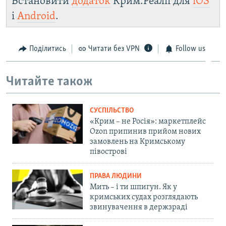
Встановити
додаток
Крим.Реалії для
iOS
і
Android
.
Поділитись
Читати без VPN
Follow us
Читайте також
СУСПІЛЬСТВО
«Крим – не Росія»: маркетплейс
Ozon припинив прийом нових
замовлень на Кримському
півострові
ПРАВА ЛЮДИНИ
Мить – і ти шпигун. Як у
кримських судах розглядають
звинувачення в держзраді