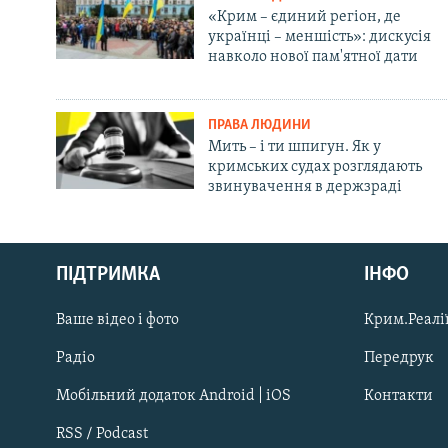
«Крим – єдиний регіон, де
українці – меншість»: дискусія
навколо нової пам'ятної дати
ПРАВА ЛЮДИНИ
Мить – і ти шпигун. Як у
кримських судах розглядають
звинувачення в держзраді
Русский
ПІДТРИМКА
ІНФО
Qırımtatar
Ваше відео і фото
Крим.Реалії
ДОЛУЧАЙСЯ!
Радіо
Передрук
Мобільний додаток Android | iOS
Контакти
RSS / Podcast