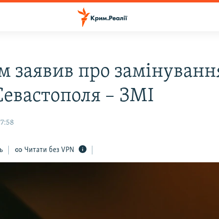
м заявив про замінування
Севастополя – ЗМІ
17:58
ь
Читати без VPN