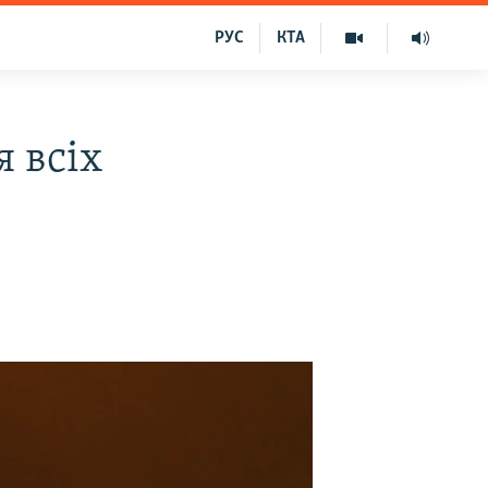
РУС
КТА
 всіх