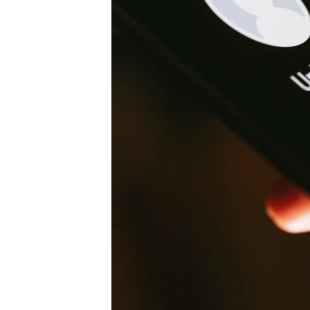
ВІДЕОУРОКИ «ELIFBE»
СВІДЧЕННЯ ОКУПАЦІЇ
УКРАЇНСЬКА ПРОБЛЕМА КРИМУ
ІНФОГРАФІКА