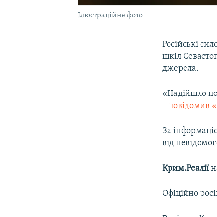
Ілюстраційне фото
Російські си
шкіл Севастоп
джерела.
«Надійшло по
–
повідомив 
За інформаці
від невідомог
Крим.Реалії
н
Офіційно росі