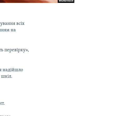
ування всіх
анням на
ь перевірку»,
я надійшло
 шкіл.
нт.