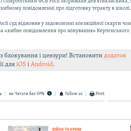
і співробітники ФСБ Росії затримали дев'ятикласника, 
хибному повідомленні про підготовку теракту в школі
осії суд відмовив у задоволенні апеляційної скарги чол
за «хибне повідомлення про мінування» Керченського 
з блокування і цензури! Встановити
додаток
ії для
iOS
і
Android
.
ь
Читати без VPN
Follow us
Print
ВІЙНА ТА КРИМ