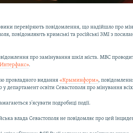
ловики перевіряють повідомлення, що надійшло про мін
оля, повідомляють кримські та російські ЗМІ з посил
відомлення про замінування шкіл міста. МВС проводит
«Интерфакс»
.
єю провладного видання
«Крыминформ»
, повідомленн
о у департамент освіти Севастополя про мінування всіх
амагаються з'ясувати подробиці події.
йська влада Севастополя не повідомляє про цей інциде