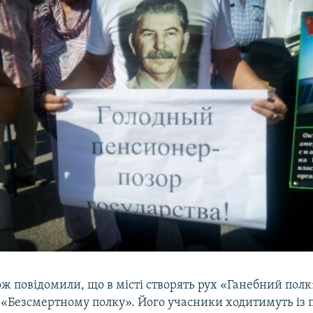
ж повідомили, що в місті створять рух «Ганебний полк
 «Безсмертному полку». Його учасники ходитимуть із