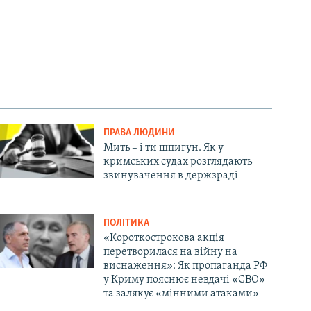
ПРАВА ЛЮДИНИ
Мить – і ти шпигун. Як у
кримських судах розглядають
звинувачення в держзраді
ПОЛІТИКА
«Короткострокова акція
перетворилася на війну на
виснаження»: Як пропаганда РФ
у Криму пояснює невдачі «СВО»
та залякує «мінними атаками»