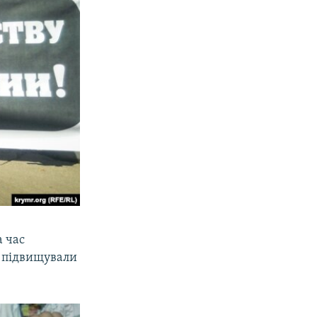
а час
е підвищували