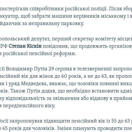
постерігали співробітники російської поліції. Після збо
акуатор, щоб забрати машини керівників міськкому і в
данчик за неправильну парковку.
ропольський депутат, перший секретар комітету місцев
КПРФ
Степан Кіскін
повідомив, що продовжить організов
 російської пенсійної реформи.
сії Володимир Путін 29 серпня в телезверненні запроп
сійний вік для жінок до 60 років, а не до 63, як пропо
як і уряд Медведєва, вважає, що чоловіки повинні вих
оків. Також Путін додав, що необхідно встановити адм
у відповідальність за звільнення або відмову в прийом
в передпенсійного віку.
осії запропонував підвищити пенсійний вік із 55 до 63 
до 65 років для чоловіків. Зміни планують проводити по