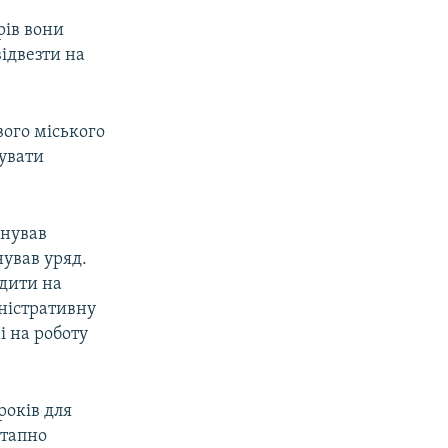
рів вони
ідвезти на
ого міського
увати
онував
нував уряд.
одити на
іністративну
і на роботу
років для
етапно