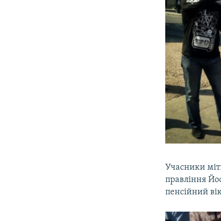
Учасники міти
правління Йос
пенсійний вік