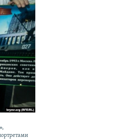
»,
 портретами