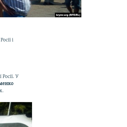
осії і
Росії. У
менко
х.