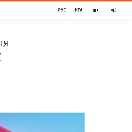
РУС
КТА
ля
ї