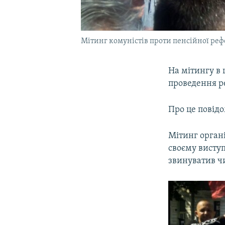
Мітинг комуністів проти пенсійної рефо
На мітингу в 
проведення р
Про це повід
Мітинг органі
своєму висту
звинуватив ч