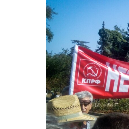
ВІДЕОУРОКИ «ELIFBE»
СВІДЧЕННЯ ОКУПАЦІЇ
УКРАЇНСЬКА ПРОБЛЕМА КРИМУ
ІНФОГРАФІКА