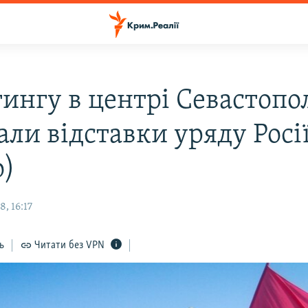
тингу в центрі Севастопо
али відставки уряду Росі
о)
, 16:17
ь
Читати без VPN