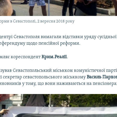
рми в Севастополі, 2 вересня 2018 року
центрі Севастополя вимагали відставки уряду сусідньої Р
еферендуму щодо пенсійної реформи.
омляє кореспондент
Крим.Реалії
.
зував Севастопольський міськком комуністичної партії 
пі секретар севастопольського міськкому
Василь Пархо
иновників у тому, що вони наживаються на пенсіонера