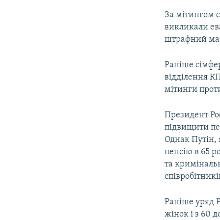
За мітингом с
викликали ев
штрафний май
Раніше сімфе
відділення 
мітинги проти
Президент Ро
підвищити пен
Однак Путін, 
пенсію в 65 р
та кримінальн
співробітникі
Раніше уряд Р
жінок і з 60 