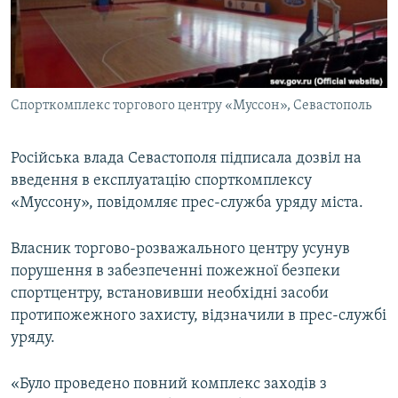
ВІДЕОУРОКИ «ELIFBE»
Русский
СВІДЧЕННЯ ОКУПАЦІЇ
Qırımtatar
УКРАЇНСЬКА ПРОБЛЕМА КРИМУ
Спорткомплекс торгового центру «Муссон», Севастополь
ДОЛУЧАЙСЯ!
ІНФОГРАФІКА
Російська влада Севастополя підписала дозвіл на
введення в експлуатацію спорткомплексу
Усі сайти RFE/RL
«Муссону», повідомляє прес-служба уряду міста.
Власник торгово-розважального центру усунув
порушення в забезпеченні пожежної безпеки
спортцентру, встановивши необхідні засоби
протипожежного захисту, відзначили в прес-службі
уряду.
«Було проведено повний комплекс заходів з