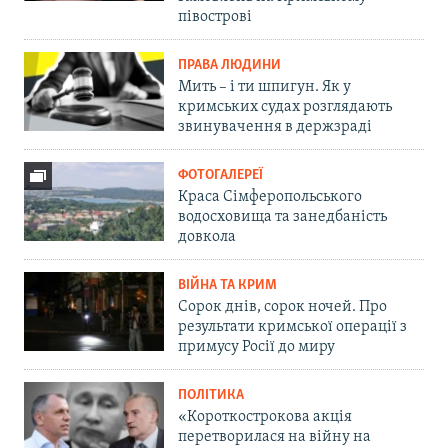
півострові
ПРАВА ЛЮДИНИ
Мить – і ти шпигун. Як у
кримських судах розглядають
звинувачення в держзраді
ФОТОГАЛЕРЕЇ
Краса Сімферопольського
водосховища та занедбаність
довкола
ВІЙНА ТА КРИМ
Сорок днів, сорок ночей. Про
результати кримської операції з
примусу Росії до миру
ПОЛІТИКА
«Короткострокова акція
перетворилася на війну на