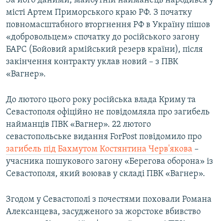
За його даними, майбутній найманець народився у
ВІДЕОУРОКИ «ELIFBE»
місті Артем Приморського краю РФ. З початку
Русский
повномасштабного вторгнення РФ в Україну пішов
СВІДЧЕННЯ ОКУПАЦІЇ
Qırımtatar
«добровольцем» спочатку до російського загону
УКРАЇНСЬКА ПРОБЛЕМА КРИМУ
БАРС (Бойовий армійський резерв країни), після
закінчення контракту уклав новий – з ПВК
ДОЛУЧАЙСЯ!
ІНФОГРАФІКА
«Вагнер».
До лютого цього року російська влада Криму та
Усі сайти RFE/RL
Севастополя офіційно не повідомляла про загибель
найманців ПВК «Вагнер». 22 лютого
севастопольське видання ForPost повідомило про
загибель під Бахмутом Костянтина Черв'якова
–
учасника пошукового загону «Берегова оборона» із
Севастополя, який воював у складі ПВК «Вагнер».
Згодом у Севастополі з почестями поховали Романа
Алексанцева, засудженого за жорстоке вбивство