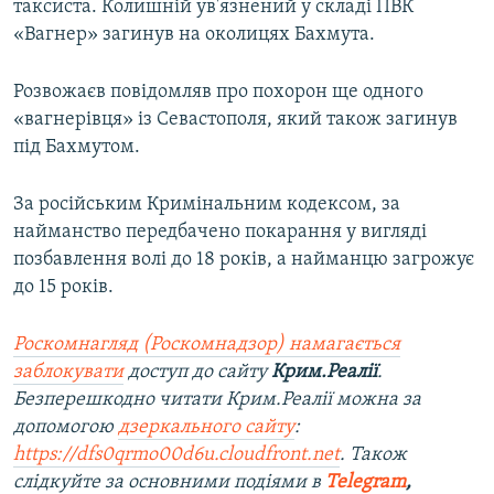
таксиста. Колишній ув'язнений у складі ПВК
«Вагнер» загинув на околицях Бахмута.
Розвожаєв повідомляв про похорон ще одного
«вагнерівця» із Севастополя, який також загинув
під Бахмутом.
За російським Кримінальним кодексом, за
найманство передбачено покарання у вигляді
позбавлення волі до 18 років, а найманцю загрожує
до 15 років.
Роскомнагляд (Роскомнадзор) намагається
заблокувати
доступ до сайту
Крим.Реалії
.
Безперешкодно читати Крим.Реалії можна за
допомогою
дзеркального сайту
:
https://dfs0qrmo00d6u.cloudfront.net
. Також
слідкуйте за основними подіями в
Telegram
,