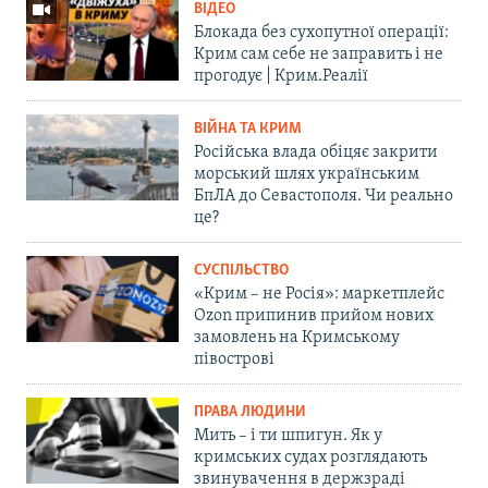
ВІДЕО
Блокада без сухопутної операції:
Крим сам себе не заправить і не
прогодує | Крим.Реалії
ВІЙНА ТА КРИМ
Російська влада обіцяє закрити
морський шлях українським
БпЛА до Севастополя. Чи реально
це?
СУСПІЛЬСТВО
«Крим – не Росія»: маркетплейс
Ozon припинив прийом нових
замовлень на Кримському
півострові
ПРАВА ЛЮДИНИ
Мить – і ти шпигун. Як у
кримських судах розглядають
звинувачення в держзраді