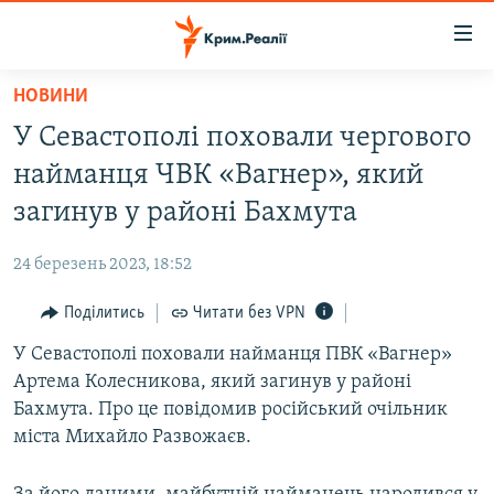
Доступність
посилання
Перейти
НОВИНИ
до
НОВИНИ
У Севастополі поховали чергового
основного
ВОДА.КРИМ
матеріалу
найманця ЧВК «Вагнер», який
ВІДЕО ТА ФОТО
Перейти
загинув у районі Бахмута
до
ПОЛІТИКА
основної
24 березень 2023, 18:52
БЛОГИ
навігації
Перейти
Поділитись
Читати без VPN
ПОГЛЯД
до
У Севастополі поховали найманця ПВК «Вагнер»
ІНТЕРВ'Ю
пошуку
Артема Колесникова, який загинув у районі
ВСЕ ЗА ДЕНЬ
Бахмута. Про це повідомив російський очільник
СПЕЦПРОЕКТИ
міста Михайло Развожаєв.
ЯК ОБІЙТИ БЛОКУВАННЯ
ДЕПОРТАЦІЯ