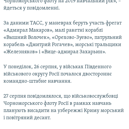
Чорноморського флоту на 2019 навчальний рік», –
йдеться у повідомленні.
За даними ТАСС, у маневрах беруть участь фрегат
«Адмирал Макаров», малі ракетні кораблі
«Вышний Волочек», «Орехово-Зуево», патрульний
корабель «Дмитрий Рогачев», морські тральщики
«Железняков» і «Вице-адмирал Захарьин».
У понеділок, 26 серпня, у військах Південного
військового округу Росії почалося двостороннє
командно-штабне навчання.
27 серпня повідомлялося, що військовослужбовці
Чорноморського флоту Росії в рамках навчань
планують висадити на узбережжі Криму морський
і повітряний десант.