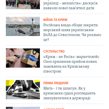
українці – меншість»: дискусія
навколо нової пам'ятної дати
ВІЙНА ТА КРИМ
Російська влада обіцяє закрити
морський шлях українським
БпЛА до Севастополя. Чи реально
це?
СУСПІЛЬСТВО
«Крим – не Росія»: маркетплейс
Ozon припинив прийом нових
замовлень на Кримському
півострові
ПРАВА ЛЮДИНИ
Мить – і ти шпигун. Як у
кримських судах розглядають
звинувачення в держзраді