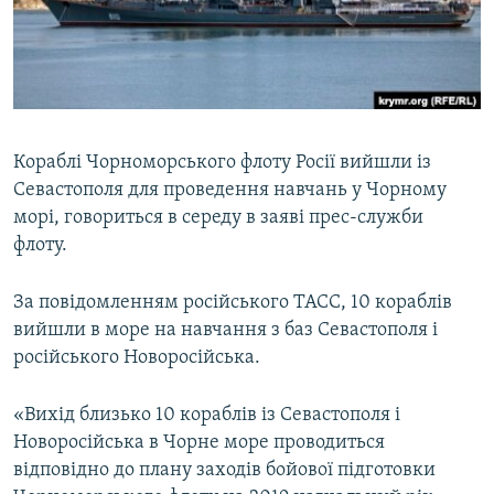
ВІДЕОУРОКИ «ELIFBE»
Русский
СВІДЧЕННЯ ОКУПАЦІЇ
Qırımtatar
УКРАЇНСЬКА ПРОБЛЕМА КРИМУ
ДОЛУЧАЙСЯ!
ІНФОГРАФІКА
Кораблі Чорноморського флоту Росії вийшли із
Севастополя для проведення навчань у Чорному
морі, говориться в середу в заяві прес-служби
Усі сайти RFE/RL
флоту.
За повідомленням російського ТАСС, 10 кораблів
вийшли в море на навчання з баз Севастополя і
російського Новоросійська.
«Вихід близько 10 кораблів із Севастополя і
Новоросійська в Чорне море проводиться
відповідно до плану заходів бойової підготовки