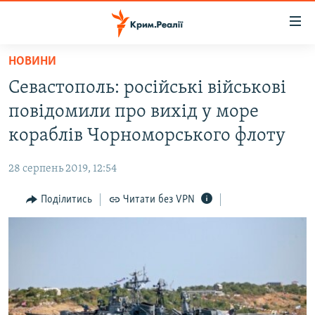
Доступність
посилання
Перейти
НОВИНИ
до
НОВИНИ
Севастополь: російські військові
основного
ВОДА.КРИМ
матеріалу
повідомили про вихід у море
ВІДЕО ТА ФОТО
Перейти
кораблів Чорноморського флоту
до
ПОЛІТИКА
основної
28 серпень 2019, 12:54
БЛОГИ
навігації
Перейти
Поділитись
Читати без VPN
ПОГЛЯД
до
ІНТЕРВ'Ю
пошуку
ВСЕ ЗА ДЕНЬ
СПЕЦПРОЕКТИ
ЯК ОБІЙТИ БЛОКУВАННЯ
ДЕПОРТАЦІЯ