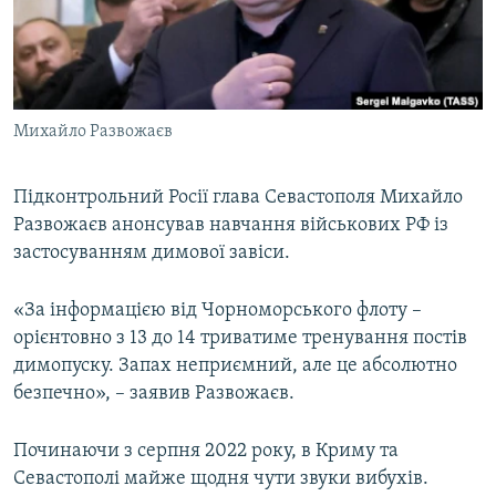
ВІДЕОУРОКИ «ELIFBE»
Русский
СВІДЧЕННЯ ОКУПАЦІЇ
Qırımtatar
УКРАЇНСЬКА ПРОБЛЕМА КРИМУ
Михайло Развожаєв
ДОЛУЧАЙСЯ!
ІНФОГРАФІКА
Підконтрольний Росії глава Севастополя Михайло
Развожаєв анонсував навчання військових РФ із
Усі сайти RFE/RL
застосуванням димової завіси.
«За інформацією від Чорноморського флоту –
орієнтовно з 13 до 14 триватиме тренування постів
димопуску. Запах неприємний, але це абсолютно
безпечно», – заявив Развожаєв.
Починаючи з серпня 2022 року, в Криму та
Севастополі майже щодня чути звуки вибухів.