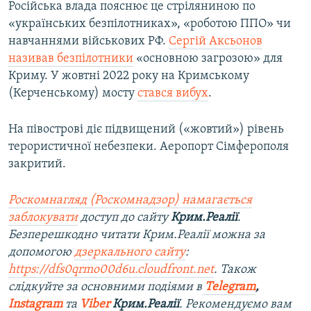
Російська влада пояснює це стріляниною по
«українських безпілотниках», «роботою ППО» чи
навчаннями військових РФ.
Сергій Аксьонов
називав безпілотники
«основною загрозою» для
Криму. У жовтні 2022 року на Кримському
(Керченському) мосту
стався вибух
.
На півострові діє підвищений («жовтий») рівень
терористичної небезпеки. Аеропорт Сімферополя
закритий.
Роскомнагляд (Роскомнадзор) намагається
заблокувати
доступ до сайту
Крим.Реалії
.
Безперешкодно читати Крим.Реалії можна за
допомогою
дзеркального сайту
:
https://dfs0qrmo00d6u.cloudfront.net
. Також
слідкуйте за основними подіями в
Telegram
,
Instagram
та
Viber
Крим.Реалії
. Рекомендуємо вам