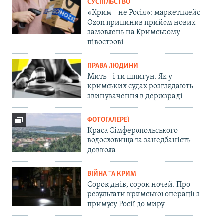
СУСПІЛЬСТВО
«Крим – не Росія»: маркетплейс
Ozon припинив прийом нових
замовлень на Кримському
півострові
ПРАВА ЛЮДИНИ
Мить – і ти шпигун. Як у
кримських судах розглядають
звинувачення в держзраді
ФОТОГАЛЕРЕЇ
Краса Сімферопольського
водосховища та занедбаність
довкола
ВІЙНА ТА КРИМ
Сорок днів, сорок ночей. Про
результати кримської операції з
примусу Росії до миру