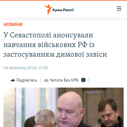
Доступність
посилання
Перейти
НОВИНИ
до
НОВИНИ
У Севастополі анонсували
основного
ВОДА.КРИМ
матеріалу
навчання військових РФ із
ВІДЕО ТА ФОТО
Перейти
застосуванням димової завіси
до
ПОЛІТИКА
основної
06 жовтень 2023, 13:43
БЛОГИ
навігації
Перейти
Поділитись
Читати без VPN
ПОГЛЯД
до
ІНТЕРВ'Ю
пошуку
ВСЕ ЗА ДЕНЬ
СПЕЦПРОЕКТИ
ЯК ОБІЙТИ БЛОКУВАННЯ
ДЕПОРТАЦІЯ