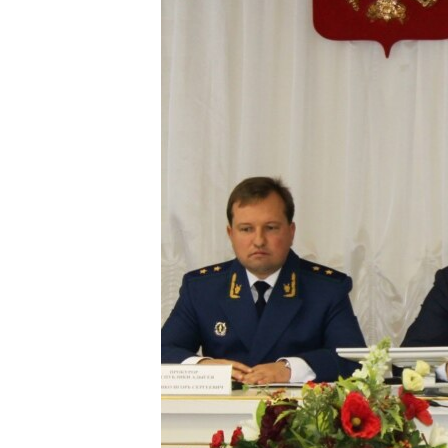
ВІДЕОУРОКИ «ELIFBE»
СВІДЧЕННЯ ОКУПАЦІЇ
УКРАЇНСЬКА ПРОБЛЕМА КРИМУ
ІНФОГРАФІКА