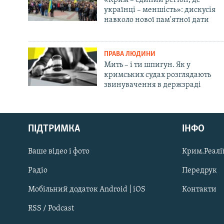
українці – меншість»: дискусія
навколо нової пам'ятної дати
ПРАВА ЛЮДИНИ
Мить – і ти шпигун. Як у
кримських судах розглядають
звинувачення в держзраді
Русский
ПІДТРИМКА
ІНФО
Qırımtatar
Ваше відео і фото
Крим.Реалії
ДОЛУЧАЙСЯ!
Радіо
Передрук
Мобільний додаток Android | iOS
Контакти
RSS / Podcast
Усі сайти RFE/RL