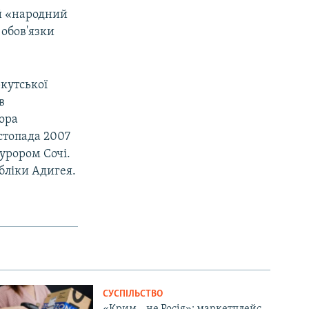
ий «народний
обов'язки
ркутської
в
ора
стопада 2007
урором Сочі.
бліки Адигея.
СУСПІЛЬСТВО
«Крим – не Росія»: маркетплейс