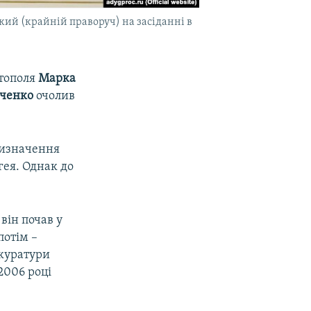
кий (крайній праворуч) на засіданні в
стополя
Марка
вченко
очолив
ризначення
ея. Однак до
він почав у
потім –
окуратури
2006 році