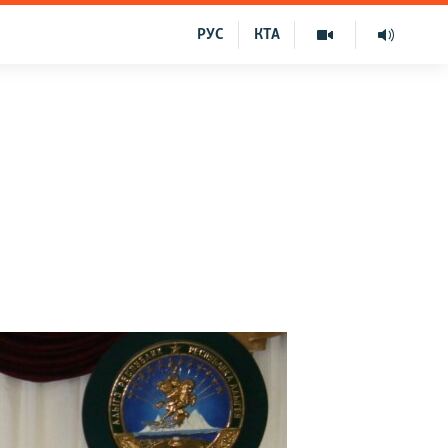
РУС
КТА