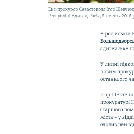
Екс-прокурор Севастополя Ігор Шевченк
Республіці Адигея, Росія, 5 жовтня 2018 
У російській 
Большедворс
адигейське на
У липні підк
новим прокур
останнього ча
Ігор Шевченко
прокуратурі Н
старшого пом
міста – у від
очолив цей ві