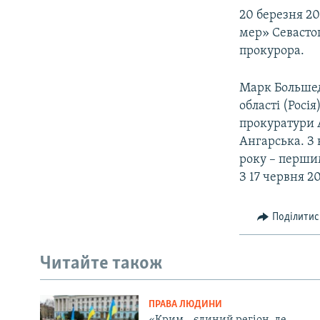
20 березня 20
мер» Севасто
прокурора.
Марк Большедв
області (Росі
прокуратури 
Ангарська. З
року – перши
З 17 червня 
Поділитис
Читайте також
ПРАВА ЛЮДИНИ
«Крим – єдиний регіон, де