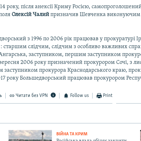
14 року, після анексії Криму Росією, самопроголошен
поля
Олексій Чалий
призначив Шевченка виконуючим 
орський з 1996 по 2006 рік працював у прокуратурі І
я): старшим слідчим, слідчим з особливо важливих спра
Ангарська, заступником, першим заступником прокур
 вересня 2006 року призначений прокурором Сочі, з ли
м заступником прокурора Краснодарського краю, прок
2017 року Большедворський працював прокурором Респу
ь
Читати без VPN
Follow us
Print
ВІЙНА ТА КРИМ
Російська влада обіцяє закрити