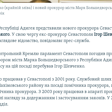
о (крайній зліва) і новий прокурор міста Марк Большедворсь
рік
Республіці Адигея представили нового прокурора Сева
ького
. У свою чергу екс-прокурор Севастополя
Ігор Ше
глядове відомство, повідомляє прес-служба.
онтрольний Кремлю парламент Севастополя погодив п
ором міста Марка Большедворського з Республіки Адиг
су на цій посаді перебував Ігор Шевченко.
 працював у Севастополі з 2001 року. Службовий шлях 
ахімовського району на посаді помічника прокурора, 
ічника прокурора. З 2003 року працював в апараті пр
ділі нагляду за додержанням і застосуванням законів. У 
дділ.