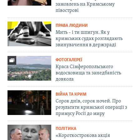
замовлень на Кримському
півострові
ПРАВА ЛЮДИНИ
Мить – і ти шпигун. Як у
кримських судах розглядають
звинувачення в держзраді
ФОТОГАЛЕРЕЇ
Краса Сімферопольського
водосховища та занедбаність
довкола
ВІЙНА ТА КРИМ
Сорок днів, сорок ночей. Про
результати кримської операції з
примусу Росії до миру
ПОЛІТИКА
«Короткострокова акція