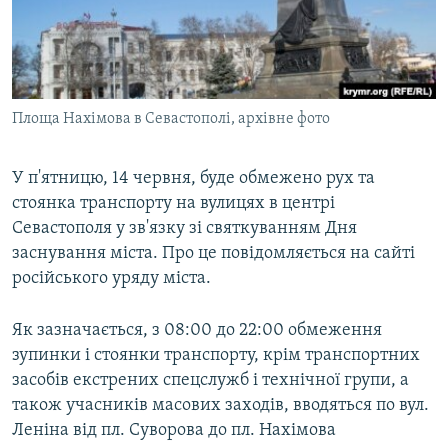
ВІДЕОУРОКИ «ELIFBE»
Русский
СВІДЧЕННЯ ОКУПАЦІЇ
Qırımtatar
УКРАЇНСЬКА ПРОБЛЕМА КРИМУ
Площа Нахімова в Севастополі, архівне фото
ДОЛУЧАЙСЯ!
ІНФОГРАФІКА
У п'ятницю, 14 червня, буде обмежено рух та
стоянка транспорту на вулицях в центрі
Усі сайти RFE/RL
Севастополя у зв'язку зі святкуванням Дня
заснування міста. Про це повідомляється на сайті
російського уряду міста.
Як зазначається, з 08:00 до 22:00 обмеження
зупинки і стоянки транспорту, крім транспортних
засобів екстрених спецслужб і технічної групи, а
також учасників масових заходів, вводяться по вул.
Леніна від пл. Суворова до пл. Нахімова