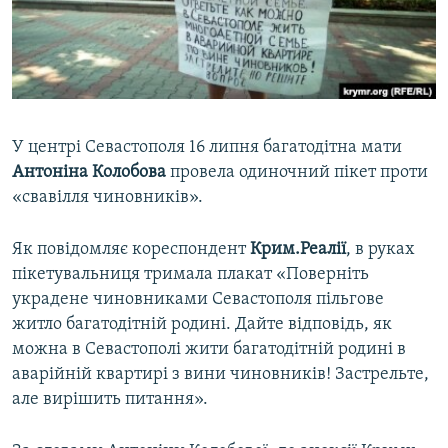
ВІДЕОУРОКИ «ELIFBE»
Русский
СВІДЧЕННЯ ОКУПАЦІЇ
Qırımtatar
УКРАЇНСЬКА ПРОБЛЕМА КРИМУ
ДОЛУЧАЙСЯ!
ІНФОГРАФІКА
У центрі Севастополя 16 липня багатодітна мати
Антоніна Колобова
провела одиночний пікет проти
«свавілля чиновників».
Усі сайти RFE/RL
Як повідомляє кореспондент
Крим.Реалії
, в руках
пікетувальниця тримала плакат «Поверніть
украдене чиновниками Севастополя пільгове
житло багатодітній родині. Дайте відповідь, як
можна в Севастополі жити багатодітній родині в
аварійній квартирі з вини чиновників! Застрельте,
але вирішить питання».