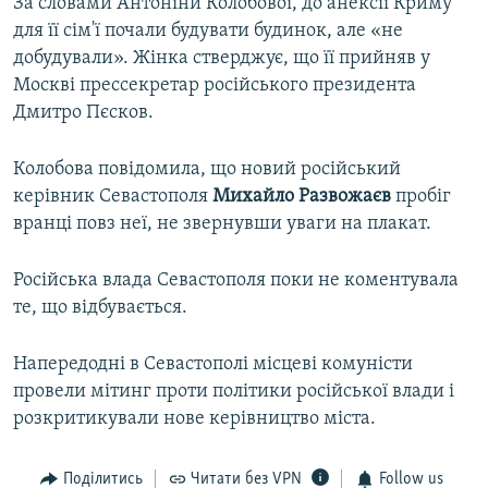
За словами Антоніни Колобової, до анексії Криму
для її сім'ї почали будувати будинок, але «не
добудували». Жінка стверджує, що її прийняв у
Москві прессекретар російського президента
Дмитро Пєсков.
Колобова повідомила, що новий російський
керівник Севастополя
Михайло Развожаєв
пробіг
вранці повз неї, не звернувши уваги на плакат.
Російська влада Севастополя поки не коментувала
те, що відбувається.
Напередодні в Севастополі місцеві комуністи
провели мітинг проти політики російської влади і
розкритикували нове керівництво міста.
Поділитись
Читати без VPN
Follow us