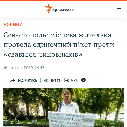
Доступність
посилання
Перейти
НОВИНИ
до
НОВИНИ
Севастополь: місцева жителька
основного
ВОДА.КРИМ
матеріалу
провела одиночний пікет проти
ВІДЕО ТА ФОТО
Перейти
«свавілля чиновників»
до
ПОЛІТИКА
основної
16 липень 2019, 16:47
БЛОГИ
навігації
Перейти
Поділитись
Читати без VPN
ПОГЛЯД
до
ІНТЕРВ'Ю
пошуку
ВСЕ ЗА ДЕНЬ
СПЕЦПРОЕКТИ
ЯК ОБІЙТИ БЛОКУВАННЯ
ДЕПОРТАЦІЯ