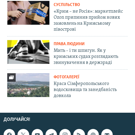
СУСПІЛЬСТВО
«Крим – не Росія»: маркетплейс
Ozon припинив прийом нових
замовлень на Кримському
півострові
ПРАВА ЛЮДИНИ
Мить – і ти шпигун. Як у
кримських судах розглядають
звинувачення в держзраді
ФОТОГАЛЕРЕЇ
Краса Сімферопольського
водосховища та занедбаність
довкола
ДОЛУЧАЙСЯ!