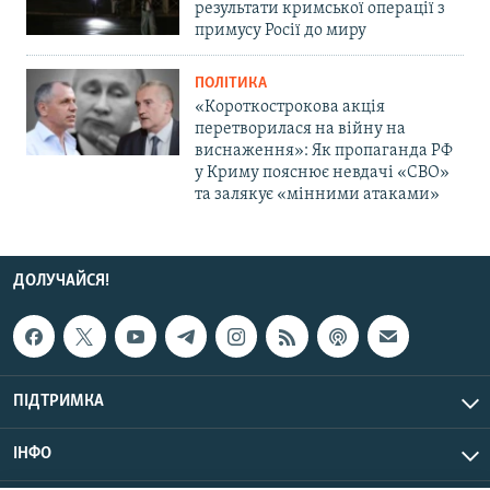
результати кримської операції з
примусу Росії до миру
ПОЛІТИКА
«Короткострокова акція
перетворилася на війну на
виснаження»: Як пропаганда РФ
у Криму пояснює невдачі «СВО»
та залякує «мінними атаками»
ДОЛУЧАЙСЯ!
ПІДТРИМКА
ІНФО