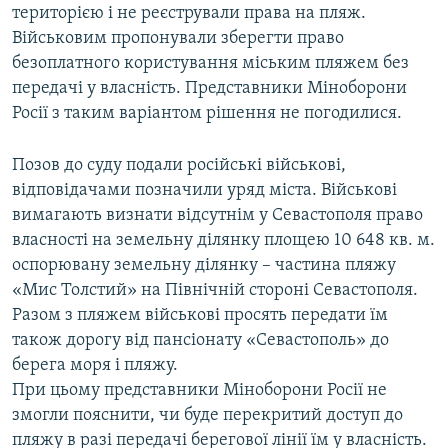
територією і не реєстрували права на пляж.
Військовим пропонували зберегти право
безоплатного користування міським пляжем без
передачі у власність. Представники Міноборони
Росії з таким варіантом рішення не погодилися.
Позов до суду подали російські військові,
відповідачами позначили уряд міста. Військові
вимагають визнати відсутнім у Севастополя право
власності на земельну ділянку площею 10 648 кв. м.
оспорювану земельну ділянку – частина пляжу
«Мис Толстий» на Північній стороні Севастополя.
Разом з пляжем військові просять передати їм
також дорогу від пансіонату «Севастополь» до
берега моря і пляжу.
При цьому представники Міноборони Росії не
змогли пояснити, чи буде перекритий доступ до
пляжу в разі передачі берегової лінії їм у власність.