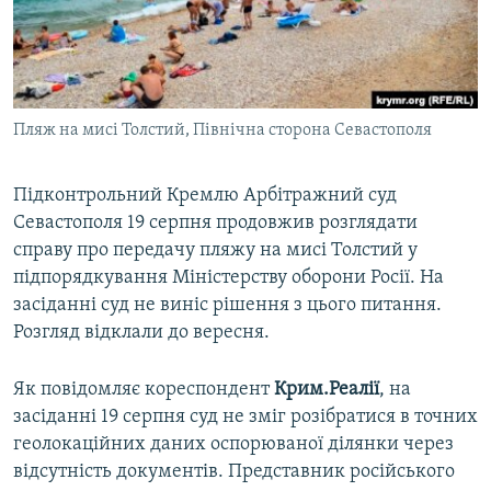
ВІДЕОУРОКИ «ELIFBE»
Русский
СВІДЧЕННЯ ОКУПАЦІЇ
Qırımtatar
УКРАЇНСЬКА ПРОБЛЕМА КРИМУ
Пляж на мисі Толстий, Північна сторона Севастополя
ДОЛУЧАЙСЯ!
ІНФОГРАФІКА
Підконтрольний Кремлю Арбітражний суд
Севастополя 19 серпня продовжив розглядати
Усі сайти RFE/RL
справу про передачу пляжу на мисі Толстий у
підпорядкування Міністерству оборони Росії. На
засіданні суд не виніс рішення з цього питання.
Розгляд відклали до вересня.
Як повідомляє кореспондент
Крим.Реалії
, на
засіданні 19 серпня суд не зміг розібратися в точних
геолокаційних даних оспорюваної ділянки через
відсутність документів. Представник російського