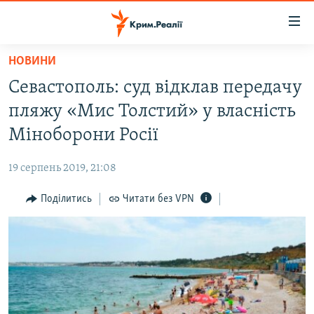
Доступність
посилання
Перейти
НОВИНИ
до
НОВИНИ
Севастополь: суд відклав передачу
основного
ВОДА.КРИМ
матеріалу
пляжу «Мис Толстий» у власність
ВІДЕО ТА ФОТО
Перейти
Міноборони Росії
до
ПОЛІТИКА
основної
19 серпень 2019, 21:08
БЛОГИ
навігації
Перейти
Поділитись
Читати без VPN
ПОГЛЯД
до
ІНТЕРВ'Ю
пошуку
ВСЕ ЗА ДЕНЬ
СПЕЦПРОЕКТИ
ЯК ОБІЙТИ БЛОКУВАННЯ
ДЕПОРТАЦІЯ