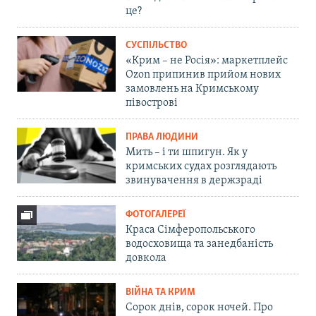
це?
СУСПІЛЬСТВО
«Крим – не Росія»: маркетплейс
Ozon припинив прийом нових
замовлень на Кримському
півострові
ПРАВА ЛЮДИНИ
Мить – і ти шпигун. Як у
кримських судах розглядають
звинувачення в держзраді
ФОТОГАЛЕРЕЇ
Краса Сімферопольського
водосховища та занедбаність
довкола
ВІЙНА ТА КРИМ
Сорок днів, сорок ночей. Про