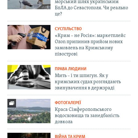
морський шлях українським
БпЛА до Севастополя. Чи реально
це?
СУСПІЛЬСТВО
«Крим – не Росія»: маркетплейс
Ozon припинив прийом нових
замовлень на Кримському
півострові
ПРАВА ЛЮДИНИ
Мить – і ти шпигун. Як у
кримських судах розглядають
звинувачення в держзраді
ФОТОГАЛЕРЕЇ
Краса Сімферопольського
водосховища та занедбаність
довкола
ВІЙНА ТА КРИМ