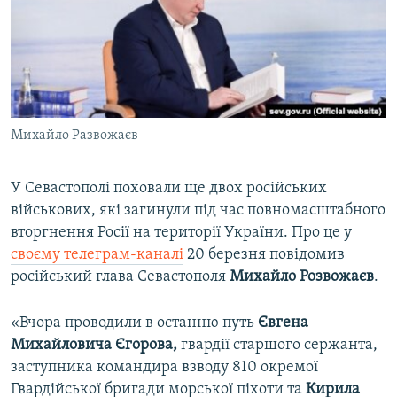
ВІДЕОУРОКИ «ELIFBE»
Русский
СВІДЧЕННЯ ОКУПАЦІЇ
Qırımtatar
УКРАЇНСЬКА ПРОБЛЕМА КРИМУ
ДОЛУЧАЙСЯ!
ІНФОГРАФІКА
Михайло Развожаєв
У Севастополі поховали ще двох російських
Усі сайти RFE/RL
військових, які загинули під час повномасштабного
вторгнення Росії на території України. Про це у
своєму телеграм-каналі
20 березня повідомив
російський глава Севастополя
Михайло Розвожаєв
.
«Вчора проводили в останню путь
Євгена
Михайловича Єгорова,
гвардії старшого сержанта,
заступника командира взводу 810 окремої
Гвардійської бригади морської піхоти та
Кирила