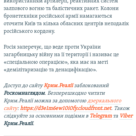
використанням артилерії, реактивних систем
залпового вогню та балістичних ракет. Колони
бронетехніки російської армії намагаються
оточити Київ та кілька обласних центрів неподалік
російського кордону.
Росія заперечує, що веде проти України
загарбницьку війну на її території і називає це
«спеціальною операцією», яка має на меті
«демілітаризацію та денацифікацію».
Доступ до сайту
Крим.Реалії
заблокований
Роскомнаглядом
. Безперешкодно читати
Крим.Реалії можна за допомогою
дзеркального
сайту
:
https://d3e1m6ew10i0fy.cloudfront.net
. Також
слідкуйте за основними подіями в
Telegram
та
Viber
Крим.Реалії
.​