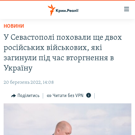
Доступність
посилання
Перейти
НОВИНИ
до
НОВИНИ
У Севастополі поховали ще двох
основного
ВОДА.КРИМ
матеріалу
російських військових, які
ВІДЕО ТА ФОТО
Перейти
загинули під час вторгнення в
до
ПОЛІТИКА
Україну
основної
БЛОГИ
навігації
20 березень 2022, 14:08
Перейти
ПОГЛЯД
до
Поділитись
Читати без VPN
ІНТЕРВ'Ю
пошуку
ВСЕ ЗА ДЕНЬ
СПЕЦПРОЕКТИ
ЯК ОБІЙТИ БЛОКУВАННЯ
ДЕПОРТАЦІЯ