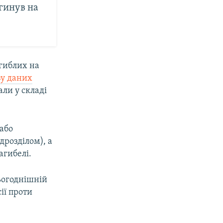
агинув на
агиблих на
зу даних
ли у складі
 або
дрозділом), а
агибелі.
сьогоднішній
ії проти