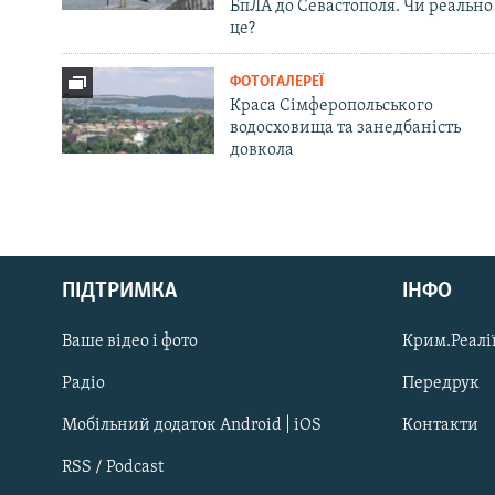
БпЛА до Севастополя. Чи реально
це?
ФОТОГАЛЕРЕЇ
Краса Сімферопольського
водосховища та занедбаність
довкола
Русский
ПІДТРИМКА
ІНФО
Qırımtatar
Ваше відео і фото
Крим.Реалії
ДОЛУЧАЙСЯ!
Радіо
Передрук
Мобільний додаток Android | iOS
Контакти
RSS / Podcast