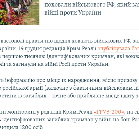
поховали військового РФ, який з
війні проти України
евастополі практично щодня ховають військових РФ, з
країни. 19 грудня редакція Крим.Реалії
опублікувала ба
з першою тисячею ідентифікованих кримчан, які воюва
ії та загинули на війні Росії проти України.
ь інформацію про місце їх народження, місце призову
 російської армії (включно з фактичним військовим пі
астини із загиблих – точне або приблизне місце і дату з
ані моніторингу редакції Крим.Реалії
«ГРУЗ-200»
, на 
ь ідентифікованих загиблих кримчан у війні на боці Рос
вищила 1200 осіб.