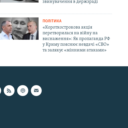
звинувачення в держзраді
ПОЛІТИКА
«Короткострокова акція
перетворилася на війну на
виснаження»: Як пропаганда РФ
у Криму пояснює невдачі «СВО»
та залякує «мінними атаками»