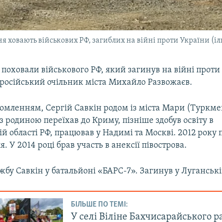
я ховають військових РФ, загиблих на війні проти України (і
 поховали військового РФ, який загинув на війні проти
 російський очільник міста Михайло Развожаєв.
домленням, Сергій Савкін родом із міста Мари (Туркмен
з родиною переїхав до Криму, пізніше здобув освіту в
й області РФ, працював у Надимі та Москві. 2012 року
. У 2014 році брав участь в анексії півострова.
бу Савкін у батальйоні «БАРС-7». Загинув у Луганській
БІЛЬШЕ ПО ТЕМІ:
У селі Віліне Бахчисарайського 