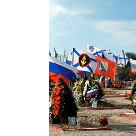
ВІДЕОУРОКИ «ELIFBE»
СВІДЧЕННЯ ОКУПАЦІЇ
УКРАЇНСЬКА ПРОБЛЕМА КРИМУ
ІНФОГРАФІКА