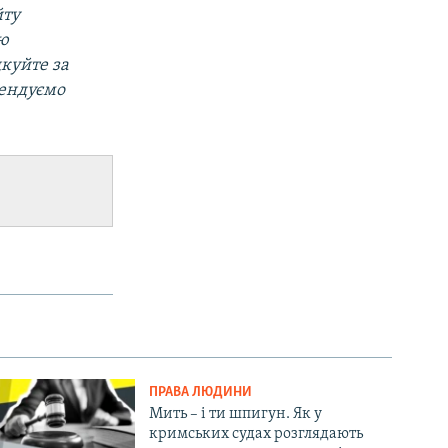
йту
ою
дкуйте за
мендуємо
ПРАВА ЛЮДИНИ
Мить – і ти шпигун. Як у
кримських судах розглядають