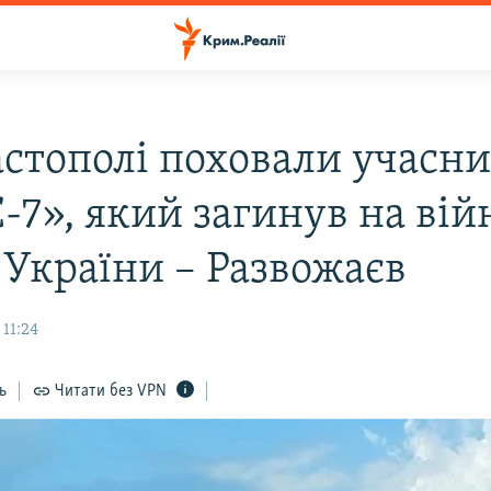
астополі поховали учасн
-7», який загинув на вій
 України – Развожаєв
 11:24
ь
Читати без VPN