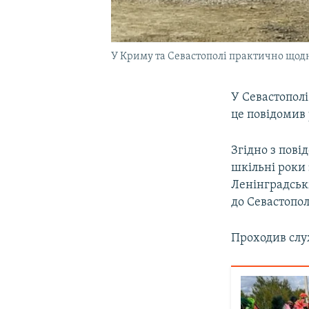
У Криму та Севастополі практично щодн
У Севастополі
це повідомив
Згідно з пові
шкільні роки 
Ленінградські
до Севастополя
Проходив служ