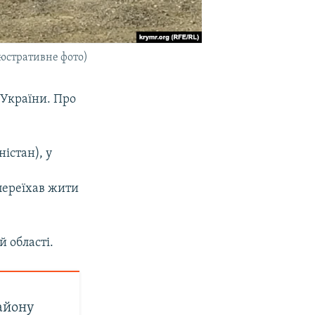
люстративне фото)
 України. Про
істан), у
 переїхав жити
 області.
району