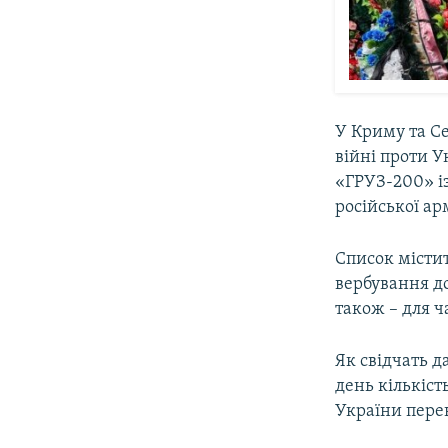
У Криму та С
війні проти У
«ГРУЗ-200» і
російської арм
Список містит
вербування до
також – для ч
Як свідчать д
день кількіст
України пере