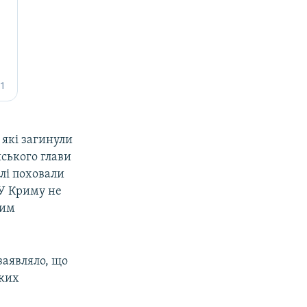
 які загинули
йського глави
лі поховали
 У Криму не
ким
заявляло, що
ьких