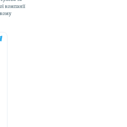
ої компанії
ькому