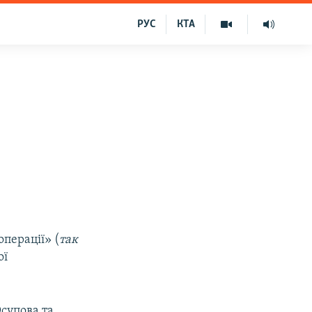
РУС
КТА
операції» (
так
ої
супова та