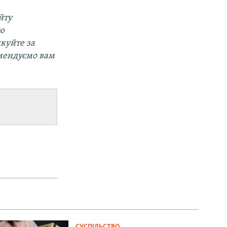
йту
ою
дкуйте за
омендуємо вам