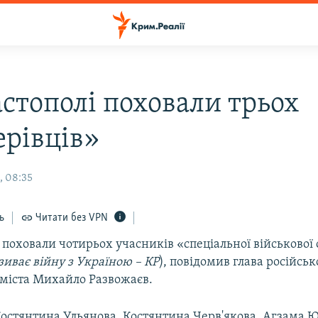
астополі поховали трьох
ерівців»
, 08:35
ь
Читати без VPN
 поховали чотирьох учасників «спеціальної військової 
азиває війну з Україною – КР
), повідомив глава російськ
 міста Михайло Развожаєв.
Костянтина Ульянова, Костянтина Черв'якова, Агзама Ю