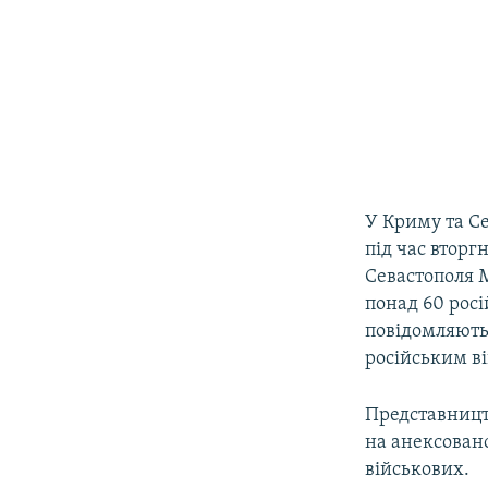
У Криму та Се
під час вторг
Севастополя М
понад 60 рос
повідомляють
російським в
Представницт
на анексован
військових.