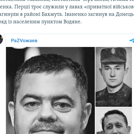
енка. Перші троє служили у лавах «приватної військов
загинули в районі Бахмута. Іваненко загинув на Донец
ряд із населеним пунктом Водяне.