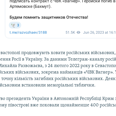
вастополі продовжують ховати російських військових,
нення Росії в Україну. За даними Телеграм-каналу росі
ихайла Развожаєва, з 24 лютого 2022 року в Севастопо
ійських військових, зокрема найманців «ЧВК Вагнер».
 точну кількість загиблих російських військових. Дея
ійськовим встановили меморіальні таблички.
во президента України в Автономній Республіці Крим 
ому півострові вже поховали щонайменше 400 російс