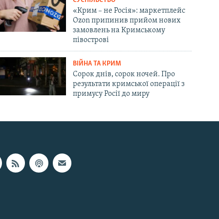
СУСПІЛЬСТВО
«Крим – не Росія»: маркетплейс
Ozon припинив прийом нових
замовлень на Кримському
півострові
ВІЙНА ТА КРИМ
Сорок днів, сорок ночей. Про
результати кримської операції з
примусу Росії до миру