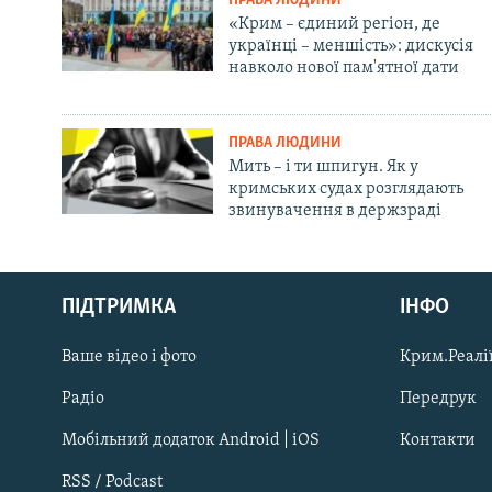
ПРАВА ЛЮДИНИ
«Крим – єдиний регіон, де
українці – меншість»: дискусія
навколо нової пам'ятної дати
ПРАВА ЛЮДИНИ
Мить – і ти шпигун. Як у
кримських судах розглядають
звинувачення в держзраді
Русский
Qırımtatar
ПІДТРИМКА
ІНФО
Ваше відео і фото
Крим.Реалії
ДОЛУЧАЙСЯ!
Радіо
Передрук
Мобільний додаток Android | iOS
Контакти
RSS / Podcast