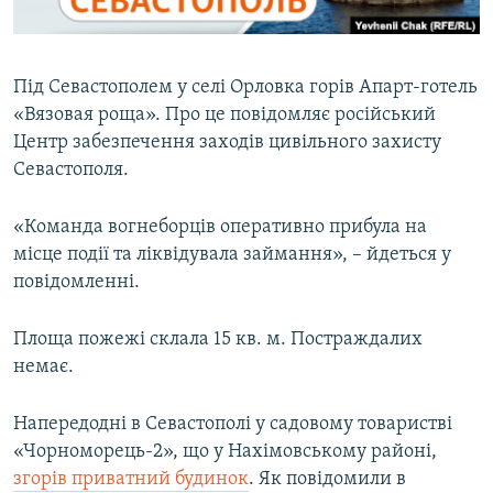
ВІДЕОУРОКИ «ELIFBE»
Русский
СВІДЧЕННЯ ОКУПАЦІЇ
Qırımtatar
Під Севастополем у селі Орловка горів Апарт-готель
УКРАЇНСЬКА ПРОБЛЕМА КРИМУ
«Вязовая роща». Про це повідомляє російський
ДОЛУЧАЙСЯ!
ІНФОГРАФІКА
Центр забезпечення заходів цивільного захисту
Севастополя.
«Команда вогнеборців оперативно прибула на
Усі сайти RFE/RL
місце події та ліквідувала займання», – йдеться у
повідомленні.
Площа пожежі склала 15 кв. м. Постраждалих
немає.
Напередодні в Севастополі у садовому товаристві
«Чорноморець-2», що у Нахімовському районі,
згорів приватний будинок
. Як повідомили в