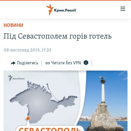
Доступність
посилання
Перейти
НОВИНИ
до
НОВИНИ
Під Севастополем горів готель
основного
ВОДА.КРИМ
матеріалу
08 листопад 2019, 17:23
ВІДЕО ТА ФОТО
Перейти
до
ПОЛІТИКА
Поділитись
Читати без VPN
основної
БЛОГИ
навігації
Перейти
ПОГЛЯД
до
ІНТЕРВ'Ю
пошуку
ВСЕ ЗА ДЕНЬ
СПЕЦПРОЕКТИ
ЯК ОБІЙТИ БЛОКУВАННЯ
ДЕПОРТАЦІЯ