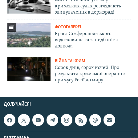
Мить – і ти шпигун. Як у
кримських судах розглядають
звинувачення в держзраді
ФОТОГАЛЕРЕЇ
Краса Сімферопольського
водосховища та занедбаність
довкола
ВІЙНА ТА КРИМ
Сорок днів, сорок ночей. Про
результати кримської операції з
примусу Росії до миру
ДОЛУЧАЙСЯ!