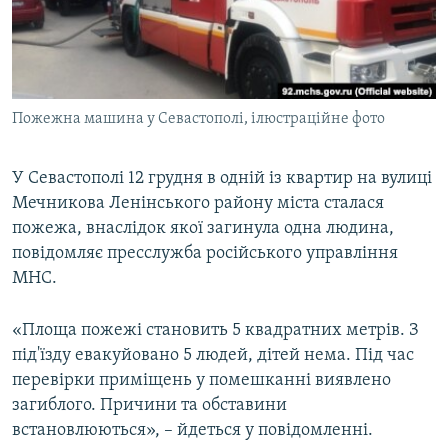
ВІДЕОУРОКИ «ELIFBE»
Русский
СВІДЧЕННЯ ОКУПАЦІЇ
Qırımtatar
УКРАЇНСЬКА ПРОБЛЕМА КРИМУ
Пожежна машина у Севастополі, ілюстраційне фото
ДОЛУЧАЙСЯ!
ІНФОГРАФІКА
У Севастополі 12 грудня в одній із квартир на вулиці
Мечникова Ленінського району міста сталася
Усі сайти RFE/RL
пожежа, внаслідок якої загинула одна людина,
повідомляє пресслужба російського управління
МНС.
«Площа пожежі становить 5 квадратних метрів. З
під'їзду евакуйовано 5 людей, дітей нема. Під час
перевірки приміщень у помешканні виявлено
загиблого. Причини та обставини
встановлюються», – йдеться у повідомленні.