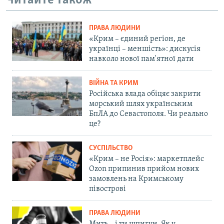
Читайте також
ПРАВА ЛЮДИНИ
«Крим – єдиний регіон, де
українці – меншість»: дискусія
навколо нової пам'ятної дати
ВІЙНА ТА КРИМ
Російська влада обіцяє закрити
морський шлях українським
БпЛА до Севастополя. Чи реально
це?
СУСПІЛЬСТВО
«Крим – не Росія»: маркетплейс
Ozon припинив прийом нових
замовлень на Кримському
півострові
ПРАВА ЛЮДИНИ