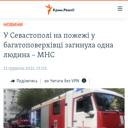
Доступність
посилання
Перейти
НОВИНИ
до
НОВИНИ
У Севастополі на пожежі у
основного
ВОДА.КРИМ
матеріалу
багатоповерхівці загинула одна
ВІДЕО ТА ФОТО
Перейти
людина – МНС
до
ПОЛІТИКА
основної
12 грудень 2021, 13:02
БЛОГИ
навігації
Перейти
Поділитись
Читати без VPN
ПОГЛЯД
до
ІНТЕРВ'Ю
пошуку
ВСЕ ЗА ДЕНЬ
СПЕЦПРОЕКТИ
ЯК ОБІЙТИ БЛОКУВАННЯ
ДЕПОРТАЦІЯ