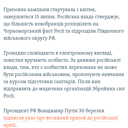
ВІДЕОУРОКИ «ELIFBE»
Призовна кампанія стартувала 1 квітня,
Русский
СВІДЧЕННЯ ОКУПАЦІЇ
завершиться 15 липня. Російська влада стверджує,
Qırımtatar
що більшість новобранців розподілять на
УКРАЇНСЬКА ПРОБЛЕМА КРИМУ
Чорноморський флот Росії та підрозділи Південного
ДОЛУЧАЙСЯ!
ІНФОГРАФІКА
військового округу РФ.
Громадян сповіщають в електронному вигляді,
повістки вручають особисто. За даними російської
Усі сайти RFE/RL
влади, тим, хто з особистих переконань не може
бути російським військовим, пропонують навчання
за курсом підготовки санітарів. Після них
відправлять до медичних організацій Збройних сил
Росії.
Президент РФ Володимир Путін 30 березня
підписав указ про весняний призов до російської
армії
.