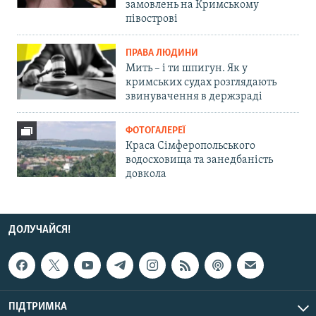
замовлень на Кримському
півострові
ПРАВА ЛЮДИНИ
Мить – і ти шпигун. Як у
кримських судах розглядають
звинувачення в держзраді
ФОТОГАЛЕРЕЇ
Краса Сімферопольського
водосховища та занедбаність
довкола
ДОЛУЧАЙСЯ!
ПІДТРИМКА