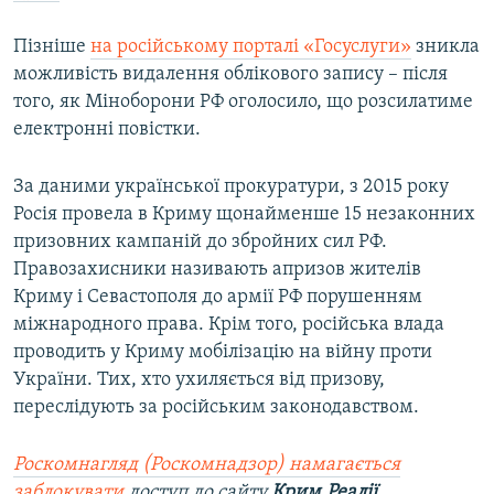
Пізніше
на російському порталі «Госуслуги»
зникла
можливість видалення облікового запису – після
того, як Міноборони РФ оголосило, що розсилатиме
електронні повістки.
За даними української прокуратури, з 2015 року
Росія провела в Криму щонайменше 15 незаконних
призовних кампаній до збройних сил РФ.
Правозахисники називають апризов жителів
Криму і Севастополя до армії РФ порушенням
міжнародного права. Крім того, російська влада
проводить у Криму мобілізацію на війну проти
України. Тих, хто ухиляється від призову,
переслідують за російським законодавством.
Роскомнагляд (Роскомнадзор) намагається
заблокувати
доступ до сайту
Крим.Реалії
.