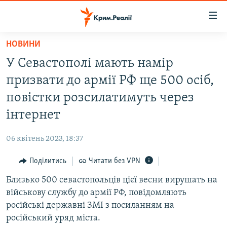
Доступність
посилання
Перейти
НОВИНИ
до
НОВИНИ
У Севастополі мають намір
основного
ВОДА.КРИМ
матеріалу
призвати до армії РФ ще 500 осіб,
ВІДЕО ТА ФОТО
Перейти
повістки розсилатимуть через
до
ПОЛІТИКА
інтернет
основної
БЛОГИ
навігації
06 квітень 2023, 18:37
Перейти
ПОГЛЯД
до
Поділитись
Читати без VPN
ІНТЕРВ'Ю
пошуку
Близько 500 севастопольців цієї весни вирушать на
ВСЕ ЗА ДЕНЬ
військову службу до армії РФ, повідомляють
СПЕЦПРОЕКТИ
російські державні ЗМІ з посиланням на
російський уряд міста.
ЯК ОБІЙТИ БЛОКУВАННЯ
ДЕПОРТАЦІЯ