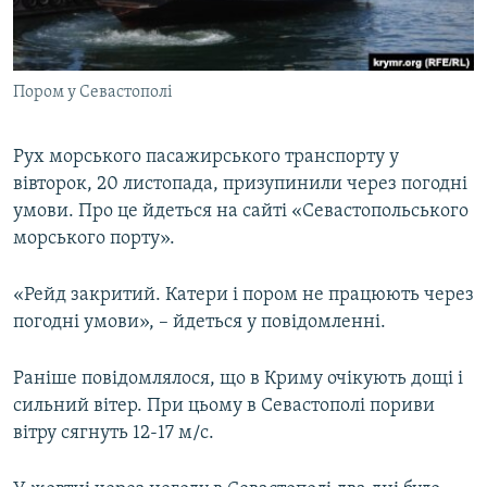
ВІДЕОУРОКИ «ELIFBE»
Русский
СВІДЧЕННЯ ОКУПАЦІЇ
Qırımtatar
Пором у Севастополі
УКРАЇНСЬКА ПРОБЛЕМА КРИМУ
ДОЛУЧАЙСЯ!
ІНФОГРАФІКА
Рух морського пасажирського транспорту у
вівторок, 20 листопада, призупинили через погодні
умови. Про це йдеться на сайті «Севастопольського
Усі сайти RFE/RL
морського порту».
«Рейд закритий. Катери і пором не працюють через
погодні умови», – йдеться у повідомленні.
Раніше повідомлялося, що в Криму очікують дощі і
сильний вітер. При цьому в Севастополі пориви
вітру сягнуть 12-17 м/с.