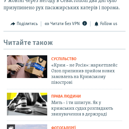
У жовтні через негоду в Севастополі два дні було
призупинено рух пасажирських катерів і порома.
Поділитись
Читати без VPN
Follow us
Читайте також
СУСПІЛЬСТВО
«Крим – не Росія»: маркетплейс
Ozon припинив прийом нових
замовлень на Кримському
півострові
ПРАВА ЛЮДИНИ
Мить – і ти шпигун. Як у
кримських судах розглядають
звинувачення в держзраді
ФОТОГАЛЕРЕЇ