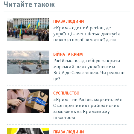
Читайте також
ПРАВА ЛЮДИНИ
«Крим – єдиний регіон, де
українці – меншість»: дискусія
навколо нової пам'ятної дати
ВІЙНА ТА КРИМ
Російська влада обіцяє закрити
морський шлях українським
БпЛА до Севастополя. Чи реально
це?
СУСПІЛЬСТВО
«Крим – не Росія»: маркетплейс
Ozon припинив прийом нових
замовлень на Кримському
півострові
ПРАВА ЛЮДИНИ