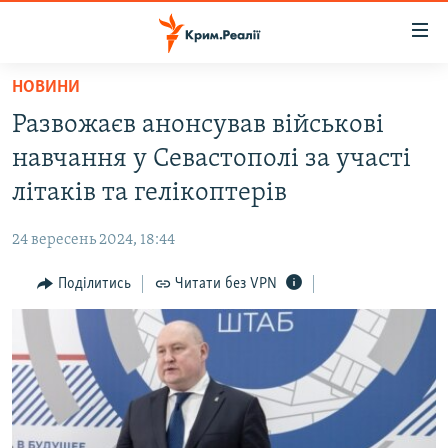
Доступність
посилання
Перейти
НОВИНИ
до
НОВИНИ
Развожаєв анонсував військові
основного
ВОДА.КРИМ
матеріалу
навчання у Севастополі за участі
ВІДЕО ТА ФОТО
Перейти
літаків та гелікоптерів
до
ПОЛІТИКА
основної
24 вересень 2024, 18:44
БЛОГИ
навігації
Перейти
Поділитись
Читати без VPN
ПОГЛЯД
до
ІНТЕРВ'Ю
пошуку
ВСЕ ЗА ДЕНЬ
СПЕЦПРОЕКТИ
ЯК ОБІЙТИ БЛОКУВАННЯ
ДЕПОРТАЦІЯ