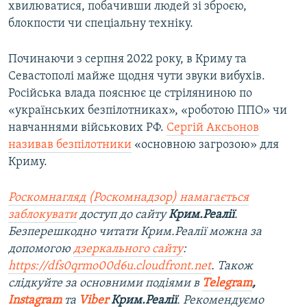
хвилюватися, побачивши людей зі зброєю,
блокпости чи спеціальну техніку.
Починаючи з серпня 2022 року, в Криму та
Севастополі майже щодня чути звуки вибухів.
Російська влада пояснює це стріляниною по
«українських безпілотниках», «роботою ППО» чи
навчаннями військових РФ.
Сергій Аксьонов
називав безпілотники
«основною загрозою» для
Криму.
Роскомнагляд (Роскомнадзор) намагається
заблокувати
доступ до сайту
Крим.Реалії
.
Безперешкодно читати Крим.Реалії можна за
допомогою
дзеркального сайту
:
https://dfs0qrmo00d6u.cloudfront.net
. Також
слідкуйте за основними подіями в
Telegram
,
Instagram
та
Viber
Крим.Реалії
. Рекомендуємо