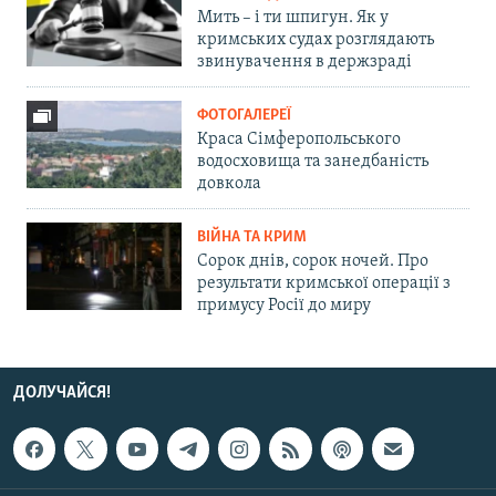
Мить – і ти шпигун. Як у
кримських судах розглядають
звинувачення в держзраді
ФОТОГАЛЕРЕЇ
Краса Сімферопольського
водосховища та занедбаність
довкола
ВІЙНА ТА КРИМ
Сорок днів, сорок ночей. Про
результати кримської операції з
примусу Росії до миру
ДОЛУЧАЙСЯ!