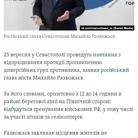
ВІДЕОУРОКИ «ELIFBE»
Русский
СВІДЧЕННЯ ОКУПАЦІЇ
Qırımtatar
УКРАЇНСЬКА ПРОБЛЕМА КРИМУ
Російський глава Севастополя Михайло Развожаєв
ДОЛУЧАЙСЯ!
ІНФОГРАФІКА
25 вересня у Севастополі проведуть навчання з
відпрацювання протидії проникненню
Усі сайти RFE/RL
диверсійних груп противника, заявив російський
глава міста Михайло Развожаєв.
За його словами, орієнтовно з 12 до 14 години в
районі берегової лінії на Північній стороні
відбудуться тренування військових РФ, у тому числі
за участі літаків та гелікоптерів.
Развожаєв закликав місцевих жителів не