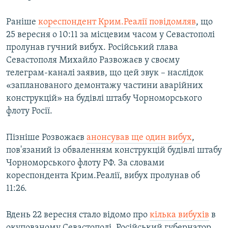
Раніше
кореспондент Крим.Реалії повідомляв
, що
25 вересня о 10:11 за місцевим часом у Севастополі
пролунав гучний вибух. Російський глава
Севастополя Михайло Развожаєв у своєму
телеграм-каналі заявив, що цей звук – наслідок
«запланованого демонтажу частини аварійних
конструкцій» на будівлі штабу Чорноморського
флоту Росії.
Пізніше Розвожаєв
анонсував ще один вибух
,
пов'язаний із обваленням конструкцій будівлі штабу
Чорноморського флоту РФ. За словами
кореспондента Крим.Реалії, вибух пролунав об
11:26.
Вдень 22 вересня стало відомо про
кілька вибухів
в
окупованому Севастополі. Російський губернатор