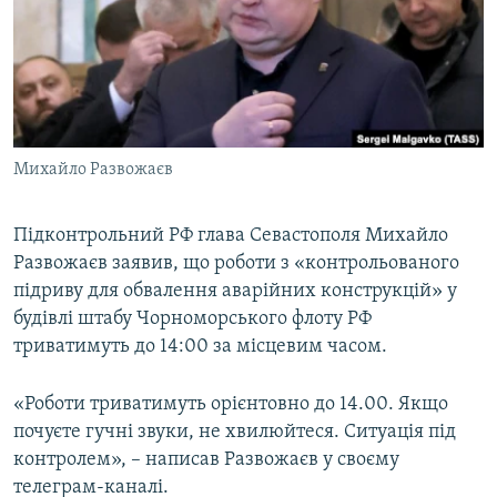
ВІДЕОУРОКИ «ELIFBE»
Русский
СВІДЧЕННЯ ОКУПАЦІЇ
Qırımtatar
УКРАЇНСЬКА ПРОБЛЕМА КРИМУ
ДОЛУЧАЙСЯ!
ІНФОГРАФІКА
Михайло Развожаєв
Підконтрольний РФ глава Севастополя Михайло
Усі сайти RFE/RL
Развожаєв заявив, що роботи з «контрольованого
підриву для обвалення аварійних конструкцій» у
будівлі штабу Чорноморського флоту РФ
триватимуть до 14:00 за місцевим часом.
«Роботи триватимуть орієнтовно до 14.00. Якщо
почуєте гучні звуки, не хвилюйтеся. Ситуація під
контролем», – написав Развожаєв у своєму
телеграм-каналі.