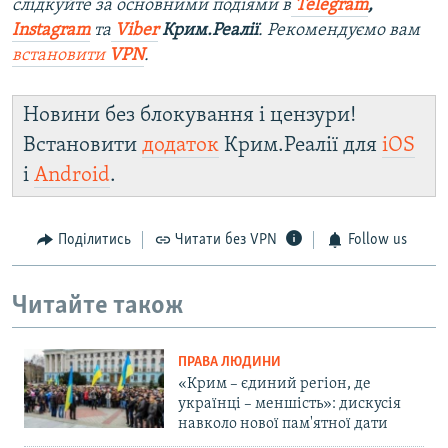
слідкуйте за основними подіями в
Telegram
,
Instagram
та
Viber
Крим.Реалії
. Рекомендуємо вам
встановити
VPN
.
Новини без блокування і цензури!
Встановити
додаток
Крим.Реалії для
iOS
і
Android
.
Поділитись
Читати без VPN
Follow us
Читайте також
ПРАВА ЛЮДИНИ
«Крим – єдиний регіон, де
українці – меншість»: дискусія
навколо нової пам'ятної дати