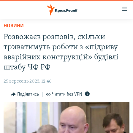
Доступність
посилання
Перейти
НОВИНИ
до
НОВИНИ
Розвожаєв розповів, скільки
основного
ВОДА.КРИМ
матеріалу
триватимуть роботи з «підриву
ВІДЕО ТА ФОТО
Перейти
аварійних конструкцій» будівлі
до
ПОЛІТИКА
штабу ЧФ РФ
основної
БЛОГИ
навігації
25 вересень 2023, 12:46
Перейти
ПОГЛЯД
до
Поділитись
Читати без VPN
ІНТЕРВ'Ю
пошуку
ВСЕ ЗА ДЕНЬ
СПЕЦПРОЕКТИ
ЯК ОБІЙТИ БЛОКУВАННЯ
ДЕПОРТАЦІЯ