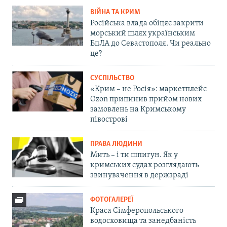
ВІЙНА ТА КРИМ
Російська влада обіцяє закрити
морський шлях українським
БпЛА до Севастополя. Чи реально
це?
СУСПІЛЬСТВО
«Крим – не Росія»: маркетплейс
Ozon припинив прийом нових
замовлень на Кримському
півострові
ПРАВА ЛЮДИНИ
Мить – і ти шпигун. Як у
кримських судах розглядають
звинувачення в держзраді
ФОТОГАЛЕРЕЇ
Краса Сімферопольського
водосховища та занедбаність