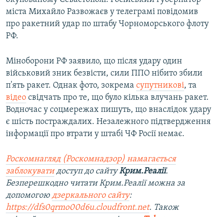
міста Михайло Развожаєв у телеграмі повідомив
про ракетний удар по штабу Чорноморського флоту
РФ.
Міноборони РФ заявило, що після удару один
військовий зник безвісти, сили ППО нібито збили
п'ять ракет. Однак фото, зокрема
супутникові
, та
відео
свідчать про те, що було кілька влучань ракет.
Водночас у соцмережах пишуть, що внаслідок удару
є шість постраждалих. Незалежного підтвердження
інформації про втрати у штабі ЧФ Росії немає.
Роскомнагляд (Роскомнадзор) намагається
заблокувати
доступ до сайту
Крим.Реалії
.
Безперешкодно читати Крим.Реалії можна за
допомогою
дзеркального сайту
:
https://dfs0qrmo00d6u.cloudfront.net
. Також