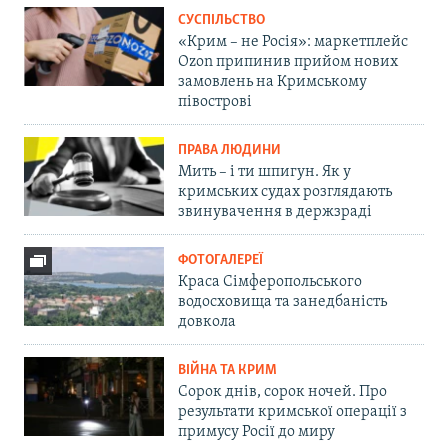
СУСПІЛЬСТВО
«Крим – не Росія»: маркетплейс
Ozon припинив прийом нових
замовлень на Кримському
півострові
ПРАВА ЛЮДИНИ
Мить – і ти шпигун. Як у
кримських судах розглядають
звинувачення в держзраді
ФОТОГАЛЕРЕЇ
Краса Сімферопольського
водосховища та занедбаність
довкола
ВІЙНА ТА КРИМ
Сорок днів, сорок ночей. Про
результати кримської операції з
примусу Росії до миру