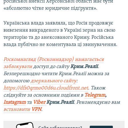
російської анексії Херсонської області має бути
«абсолютно чітке юридичне підґрунтя».
Українська влада заявляла, що Росія продовжує
вивезення викраденого в Україні зерна на свою
територію та до анексованого Криму. Російська
влада публічно не коментувала ці звинувачення.
Роскомнагляд (Роскомнадзор) намагається
заблокувати
доступ до сайту
Крим.Реалії
.
Безперешкодно читати Крим.Реалії можна за
допомогою
дзеркального сайту
:
https://dfs0qrmo00d6u.cloudfront.net
. Також
слідкуйте за основними подіями в
Telegram
,
Instagram
та
Viber
Крим.Реалії
. Рекомендуємо вам
встановити
VPN
.