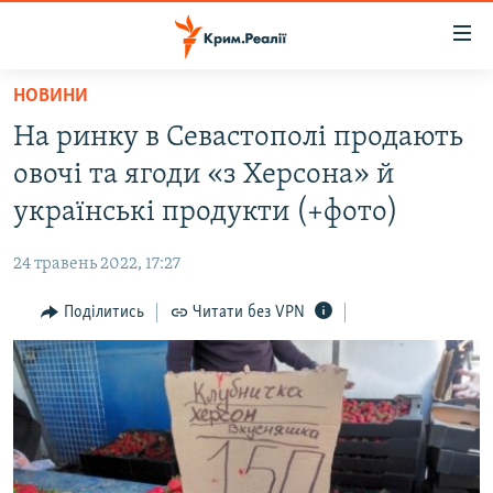
Доступність
посилання
Перейти
НОВИНИ
до
НОВИНИ
На ринку в Севастополі продають
основного
ВОДА.КРИМ
матеріалу
овочі та ягоди «з Херсона» й
ВІДЕО ТА ФОТО
Перейти
українські продукти (+фото)
до
ПОЛІТИКА
основної
24 травень 2022, 17:27
БЛОГИ
навігації
Перейти
Поділитись
Читати без VPN
ПОГЛЯД
до
ІНТЕРВ'Ю
пошуку
ВСЕ ЗА ДЕНЬ
СПЕЦПРОЕКТИ
ЯК ОБІЙТИ БЛОКУВАННЯ
ДЕПОРТАЦІЯ