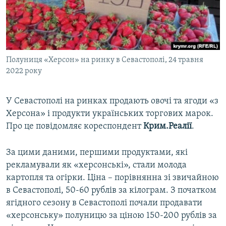
ВІДЕОУРОКИ «ELIFBE»
Русский
СВІДЧЕННЯ ОКУПАЦІЇ
Qırımtatar
УКРАЇНСЬКА ПРОБЛЕМА КРИМУ
Полуниця «Херсон» на ринку в Севастополі, 24 травня
ДОЛУЧАЙСЯ!
ІНФОГРАФІКА
2022 року
У Севастополі на ринках продають овочі та ягоди «з
Усі сайти RFE/RL
Херсона» і продукти українських торгових марок.
Про це повідомляє кореспондент
Крим.Реалії
.
За цими даними, першими продуктами, які
рекламували як «херсонські», стали молода
картопля та огірки. Ціна – порівнянна зі звичайною
в Севастополі, 50-60 рублів за кілограм. З початком
ягідного сезону в Севастополі почали продавати
«херсонську» полуницю за ціною 150-200 рублів за