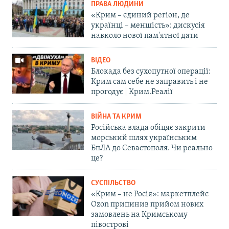
ПРАВА ЛЮДИНИ
«Крим – єдиний регіон, де
українці – меншість»: дискусія
навколо нової пам'ятної дати
ВІДЕО
Блокада без сухопутної операції:
Крим сам себе не заправить і не
прогодує | Крим.Реалії
ВІЙНА ТА КРИМ
Російська влада обіцяє закрити
морський шлях українським
БпЛА до Севастополя. Чи реально
це?
СУСПІЛЬСТВО
«Крим – не Росія»: маркетплейс
Ozon припинив прийом нових
замовлень на Кримському
півострові