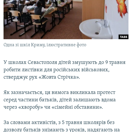
ВІДЕОУРОКИ «ELIFBE»
Русский
СВІДЧЕННЯ ОКУПАЦІЇ
Qırımtatar
УКРАЇНСЬКА ПРОБЛЕМА КРИМУ
ДОЛУЧАЙСЯ!
ІНФОГРАФІКА
Одна зі шкіл Криму, ілюстративне фото
У школах Севастополя дітей змушують до 9 травня
Усі сайти RFE/RL
робити листівки для російських військових,
стверджує рух «Жовта Стрічка».
Як зазначається, ця вимога викликала протест
серед частини батьків, дітей залишають вдома
через «хворобу» чи «сімейні обставини».
За словами активістів, з 5 травня школярів без
дозволу батьків знімають з уроків, надягають на