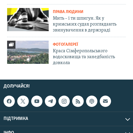
ПРАВА ЛЮДИНИ
Мить – і ти шпигун. Як у
кримських судах розглядають
звинувачення в держзраді
ФОТОГАЛЕРЕЇ
Краса Сімферопольського
водосховища та занедбаність
довкола
ДОЛУЧАЙСЯ!
ПІДТРИМКА
ІНФО