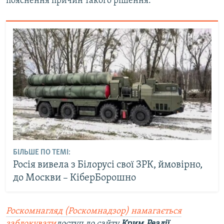
пояснення причин такого рішення.
БІЛЬШЕ ПО ТЕМІ:
Росія вивела з Білорусі свої ЗРК, ймовірно,
до Москви – КіберБорошно
Роскомнагляд (Роскомнадзор) намагається
заблокувати
доступ до сайту
Крим.Реалії
.