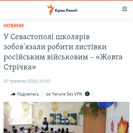
Доступність
посилання
Перейти
НОВИНИ
до
НОВИНИ
У Севастополі школярів
основного
ВОДА.КРИМ
матеріалу
зобов'язали робити листівки
ВІДЕО ТА ФОТО
Перейти
російським військовим – «Жовта
до
ПОЛІТИКА
Стрічка»
основної
БЛОГИ
навігації
07 травень 2025, 10:50
Перейти
ПОГЛЯД
до
Поділитись
Читати без VPN
ІНТЕРВ'Ю
пошуку
ВСЕ ЗА ДЕНЬ
СПЕЦПРОЕКТИ
ЯК ОБІЙТИ БЛОКУВАННЯ
ДЕПОРТАЦІЯ