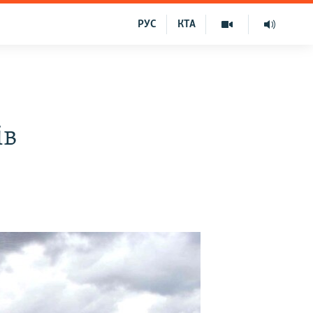
РУС
КТА
ів