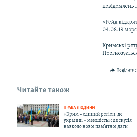
повідомлень п
«Рейд відкри
04.08.19 мор
Кримські рят
Прогнозуєтьс
Поділитис
Читайте також
ПРАВА ЛЮДИНИ
«Крим – єдиний регіон, де
українці – меншість»: дискусія
навколо нової пам'ятної дати