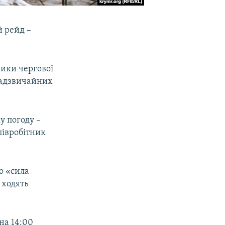
й рейд –
ики чергової
 надзвичайних
у погоду –
півробітник
о «сила
 ходять
на 14:00