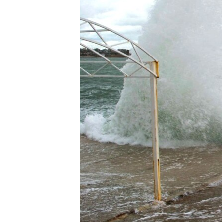
ВІДЕОУРОКИ «ELIFBE»
СВІДЧЕННЯ ОКУПАЦІЇ
УКРАЇНСЬКА ПРОБЛЕМА КРИМУ
ІНФОГРАФІКА