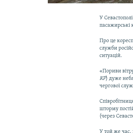
У Севастопол
пасажирські к
Про це корес
служби російс
ситуацій.
«Пориви вітру
КР
) дуже неб
чергової служ
Співробітниц
шторму пості
(через Севаст
У той же час,