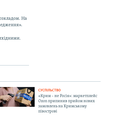
озкладом. На
редження».
ихідними.
СУСПІЛЬСТВО
«Крим – не Росія»: маркетплейс
Ozon припинив прийом нових
замовлень на Кримському
півострові