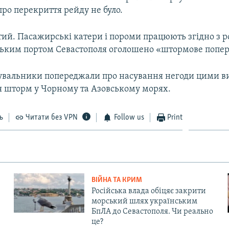
ро перекриття рейду не було.
тий. Пасажирські катери і пороми працюють згідно з р
ським портом Севастополя оголошено «штормове попе
увальники попереджали про насування негоди цими в
я шторм у Чорному та Азовському морях.
ь
Читати без VPN
Follow us
Print
ВІЙНА ТА КРИМ
Російська влада обіцяє закрити
морський шлях українським
БпЛА до Севастополя. Чи реально
це?