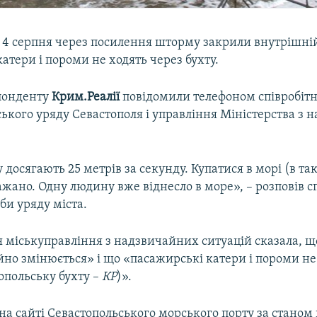
і 4 серпня через посилення шторму закрили внутрішні
атери і пороми не ходять через бухту.
понденту
Крим.Реалії
повідомили телефоном співробітн
ького уряду Севастополя і управління Міністерства з
 досягають 25 метрів за секунду. Купатися в морі (в так
ажано. Одну людину вже віднесло в море», – розповів с
би уряду міста.
я міськуправління з надзвичайних ситуацій сказала, щ
йно змінюється» і що «пасажирські катери і пороми не
опольську бухту –
КР
)».
 на сайті Севастопольського морського порту за станом 