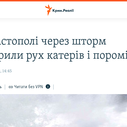
астополі через шторм
рили рух катерів і пором
 14:45
ь
Читати без VPN