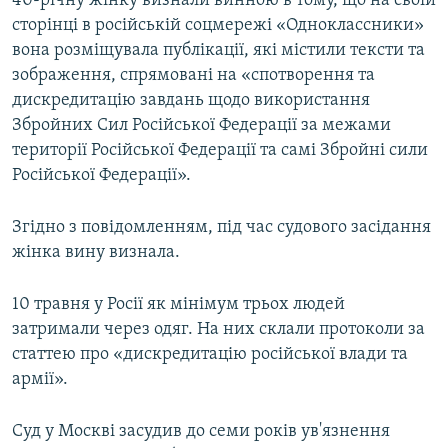
40-річну жінку визнали винною в тому, що на своїй
ВІДЕОУРОКИ «ELIFBE»
сторінці в російській соцмережі «Однокласcники»
Русский
вона розміщувала публікації, які містили тексти та
СВІДЧЕННЯ ОКУПАЦІЇ
Qırımtatar
зображення, спрямовані на «спотворення та
УКРАЇНСЬКА ПРОБЛЕМА КРИМУ
дискредитацію завдань щодо використання
Збройних Сил Російської Федерації за межами
ДОЛУЧАЙСЯ!
ІНФОГРАФІКА
території Російської Федерації та самі Збройні сили
Російської Федерації».
Усі сайти RFE/RL
Згідно з повідомленням, під час судового засідання
жінка вину визнала.
10 травня у Росії як мінімум трьох людей
затримали через одяг. На них склали протоколи за
статтею про «дискредитацію російської влади та
армії».
Суд у Москві засудив до семи років ув'язнення