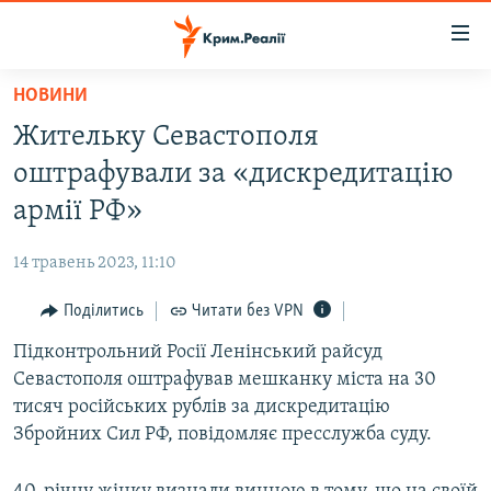
Доступність
посилання
Перейти
НОВИНИ
до
НОВИНИ
Жительку Севастополя
основного
ВОДА.КРИМ
матеріалу
оштрафували за «дискредитацію
ВІДЕО ТА ФОТО
Перейти
армії РФ»
до
ПОЛІТИКА
основної
14 травень 2023, 11:10
БЛОГИ
навігації
Перейти
Поділитись
Читати без VPN
ПОГЛЯД
до
Підконтрольний Росії Ленінський райсуд
ІНТЕРВ'Ю
пошуку
Севастополя оштрафував мешканку міста на 30
ВСЕ ЗА ДЕНЬ
тисяч російських рублів за дискредитацію
СПЕЦПРОЕКТИ
Збройних Сил РФ, повідомляє пресслужба суду.
ЯК ОБІЙТИ БЛОКУВАННЯ
ДЕПОРТАЦІЯ