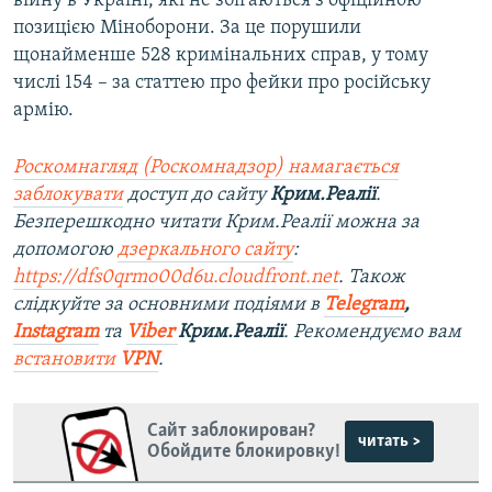
війну в Україні, які не збігаються з офіційною
позицією Міноборони. За це порушили
щонайменше 528 кримінальних справ, у тому
числі 154 – за статтею про фейки про російську
армію.
Роскомнагляд (Роскомнадзор) намагається
заблокувати
доступ до сайту
Крим.Реалії
.
Безперешкодно читати Крим.Реалії можна за
допомогою
дзеркального сайту
:
https://dfs0qrmo00d6u.cloudfront.net
. Також
слідкуйте за основними подіями в
Telegram
,
Instagram
та
Viber
Крим.Реалії
. Рекомендуємо вам
встановити
VPN
.
Сайт заблокирован?
читать >
Обойдите блокировку!