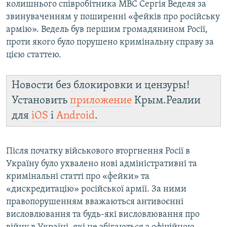
колишнього співробітника МВС Сергія Веделя за
звинуваченням у поширенні «фейків про російську
армію». Ведель був першим громадянином Росії,
проти якого було порушено кримінальну справу за
цією статтею.
Новости без блокировки и цензуры!
Установить
приложение
Крым.Реалии
для
iOS
і
Android
.
Після початку військового вторгнення Росії в
Україну було ухвалено нові адміністративні та
кримінальні статті про «фейки» та
«дискредитацію» російської армії. За ними
правопорушенням вважаються антивоєнні
висловлювання та будь-які висловлювання про