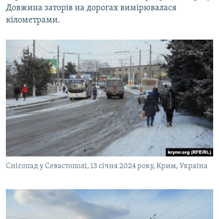
Довжина заторів на дорогах вимірювалася
ВІДЕОУРОКИ «ELIFBE»
Русский
кілометрами.
СВІДЧЕННЯ ОКУПАЦІЇ
Qırımtatar
УКРАЇНСЬКА ПРОБЛЕМА КРИМУ
ДОЛУЧАЙСЯ!
ІНФОГРАФІКА
Усі сайти RFE/RL
Снігопад у Севастополі, 13 січня 2024 року, Крим, Україна