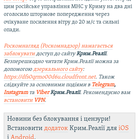
цим російське управління МНС у Криму на два дні
оголосило штормове попередження через
очікуване посилення вітру до 20 м/с та сильні
опади.
Роскомнагляд (Роскомнадзор) намагається
заблокувати
доступ до сайту
Крим.Реалії
.
Безперешкодно читати Крим.Реалії можна за
допомогою
дзеркального сайту
:
https://dfs0qrmo00d6u.cloudfront.net
. Також
слідкуйте за основними подіями в
Telegram
,
Instagram
та
Viber
Крим.Реалії
. Рекомендуємо вам
встановити
VPN
.
Новини без блокування і цензури!
Встановити
додаток
Крим.Реалії для
iOS
і
Android
.