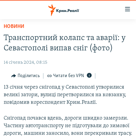
Доступність
посилання
Перейти
НОВИНИ
до
НОВИНИ
Транспортний колапс та аварії: у
основного
ВОДА.КРИМ
матеріалу
Севастополі випав сніг (фото)
ВІДЕО ТА ФОТО
Перейти
до
14 січень 2024, 08:15
ПОЛІТИКА
основної
БЛОГИ
Поділитись
Читати без VPN
навігації
Перейти
ПОГЛЯД
13 січня через снігопад у Севастополі утворилися
до
великі затори, вулиці перетворилися на ковзанку,
ІНТЕРВ'Ю
пошуку
повідомив кореспондент Крим.Реалії.
ВСЕ ЗА ДЕНЬ
Снігопад почався вдень, дороги швидко замерзли.
СПЕЦПРОЕКТИ
Частину автотранспорту не підготували до зимової
ЯК ОБІЙТИ БЛОКУВАННЯ
ДЕПОРТАЦІЯ
дороги, машини заносило, вони перекривали трасу.