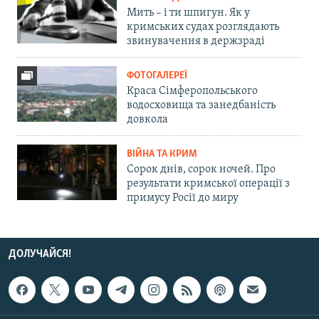
Мить – і ти шпигун. Як у
кримських судах розглядають
звинувачення в держзраді
ФОТОГАЛЕРЕЇ
Краса Сімферопольського
водосховища та занедбаність
довкола
ВІЙНА ТА КРИМ
Сорок днів, сорок ночей. Про
результати кримської операції з
примусу Росії до миру
ДОЛУЧАЙСЯ!