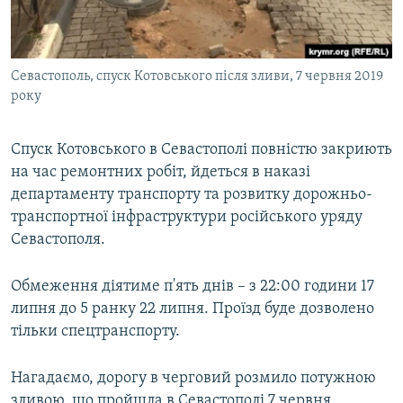
ВІДЕОУРОКИ «ELIFBE»
Русский
СВІДЧЕННЯ ОКУПАЦІЇ
Qırımtatar
Севастополь, спуск Котовського після зливи, 7 червня 2019
УКРАЇНСЬКА ПРОБЛЕМА КРИМУ
року
ДОЛУЧАЙСЯ!
ІНФОГРАФІКА
Спуск Котовського в Севастополі повністю закриють
на час ремонтних робіт, йдеться в наказі
департаменту транспорту та розвитку дорожньо-
Усі сайти RFE/RL
транспортної інфраструктури російського уряду
Севастополя.
Обмеження діятиме п'ять днів – з 22:00 години 17
липня до 5 ранку 22 липня. Проїзд буде дозволено
тільки спецтранспорту.
Нагадаємо, дорогу в черговий розмило потужною
зливою, що пройшла в Севастополі 7 червня.