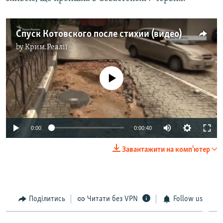
Спуск Котовского после стихии (видео)
by
Крим.Реалії
No media source currently available
0:00
0:00:40
Завантажити на комп'ютер
Поділитись
Читати без VPN
Follow us