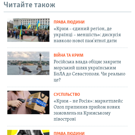
Читайте також
ПРАВА ЛЮДИНИ
«Крим – єдиний регіон, де
українці – меншість»: дискусія
навколо нової пам'ятної дати
ВІЙНА ТА КРИМ
Російська влада обіцяє закрити
морський шлях українським
БпЛА до Севастополя. Чи реально
це?
СУСПІЛЬСТВО
«Крим – не Росія»: маркетплейс
Ozon припинив прийом нових
замовлень на Кримському
півострові
ПРАВА ЛЮДИНИ