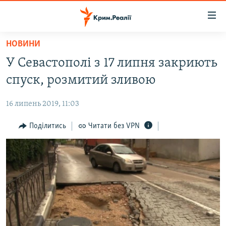
Доступність
посилання
Перейти
НОВИНИ
до
НОВИНИ
У Севастополі з 17 липня закриють
основного
ВОДА.КРИМ
матеріалу
спуск, розмитий зливою
ВІДЕО ТА ФОТО
Перейти
до
16 липень 2019, 11:03
ПОЛІТИКА
основної
БЛОГИ
Поділитись
Читати без VPN
навігації
Перейти
ПОГЛЯД
до
ІНТЕРВ'Ю
пошуку
ВСЕ ЗА ДЕНЬ
СПЕЦПРОЕКТИ
ЯК ОБІЙТИ БЛОКУВАННЯ
ДЕПОРТАЦІЯ