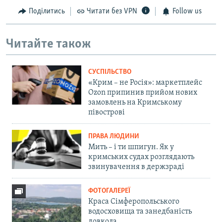
Поділитись
Читати без VPN
Follow us
Читайте також
СУСПІЛЬСТВО
«Крим – не Росія»: маркетплейс
Ozon припинив прийом нових
замовлень на Кримському
півострові
ПРАВА ЛЮДИНИ
Мить – і ти шпигун. Як у
кримських судах розглядають
звинувачення в держзраді
ФОТОГАЛЕРЕЇ
Краса Сімферопольського
водосховища та занедбаність
довкола