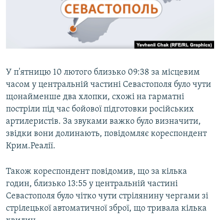
ВІДЕОУРОКИ «ELIFBE»
Русский
СВІДЧЕННЯ ОКУПАЦІЇ
Qırımtatar
УКРАЇНСЬКА ПРОБЛЕМА КРИМУ
ДОЛУЧАЙСЯ!
ІНФОГРАФІКА
У п'ятницю 10 лютого близько 09:38 за місцевим
часом у центральній частині Севастополя було чути
щонайменше два хлопки, схожі на гарматні
Усі сайти RFE/RL
постріли під час бойової підготовки російських
артилеристів. За звуками важко було визначити,
звідки вони долинають, повідомляє кореспондент
Крим.Реалії.
Також кореспондент повідомив, що за кілька
годин, близько 13:55 у центральній частині
Севастополя було чітко чути стрілянину чергами зі
стрілецької автоматичної зброї, що тривала кілька