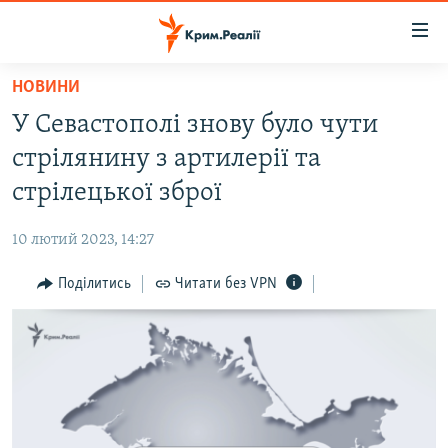
Доступність
посилання
Перейти
НОВИНИ
до
НОВИНИ
У Севастополі знову було чути
основного
ВОДА.КРИМ
матеріалу
стрілянину з артилерії та
ВІДЕО ТА ФОТО
Перейти
стрілецької зброї
до
ПОЛІТИКА
основної
10 лютий 2023, 14:27
БЛОГИ
навігації
Перейти
Поділитись
Читати без VPN
ПОГЛЯД
до
ІНТЕРВ'Ю
пошуку
ВСЕ ЗА ДЕНЬ
СПЕЦПРОЕКТИ
ЯК ОБІЙТИ БЛОКУВАННЯ
ДЕПОРТАЦІЯ