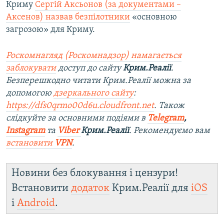
Криму
Сергій Аксьонов (за документами –
Аксенов) назвав безпілотники
«основною
загрозою» для Криму.
Роскомнагляд (Роскомнадзор) намагається
заблокувати
доступ до сайту
Крим.Реалії
.
Безперешкодно читати Крим.Реалії можна за
допомогою
дзеркального сайту
:
https://dfs0qrmo00d6u.cloudfront.net
. Також
слідкуйте за основними подіями в
Telegram
,
Instagram
та
Viber
Крим.Реалії
. Ре
комендуємо вам
встановити
VPN
.
Новини без блокування і цензури!
Встановити
додаток
Крим.Реалії для
iOS
і
Android
.