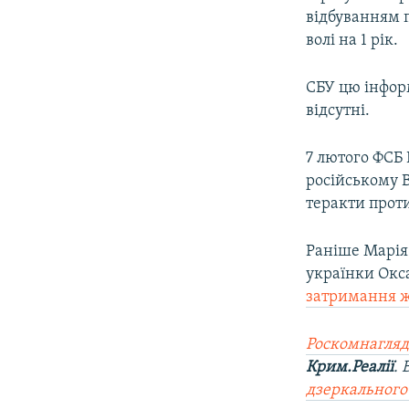
відбуванням 
волі на 1 рік.
СБУ цю інформ
відсутні.
7 лютого ФСБ
російському В
теракти проти
Раніше Марія
українки Окса
затримання 
Роскомнагляд
Крим.Реалії
.
дзеркального