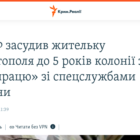
Ф засудив жительку
ополя до 5 років колонії 
працю» зі спецслужбами
ни
1:39
ь
Читати без VPN