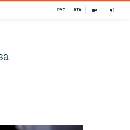
РУС
КТА
за