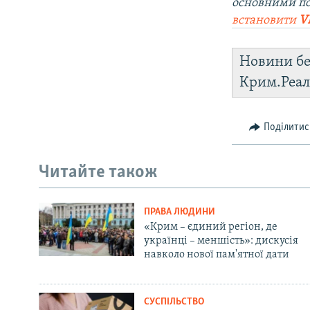
основними п
встановити
V
Новини бе
Крим.Реал
Поділитис
Читайте також
ПРАВА ЛЮДИНИ
«Крим – єдиний регіон, де
українці – меншість»: дискусія
навколо нової пам'ятної дати
СУСПІЛЬСТВО