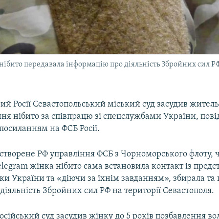
 нібито передавала інформацію про діяльність Збройних сил Р
й Росії Севастопольський міський суд засудив жительк
ння нібито за співпрацю зі спецслужбами України, пов
 посиланням на ФСБ Росії.
створене РФ управління ФСБ з Чорноморського флоту, 
legram жінка нібито сама встановила контакт із пред
и України та «діючи за їхнім завданням», збирала та
 діяльність Збройних сил РФ на території Севастополя.
російський суд засудив жінку до 5 років позбавлення вол