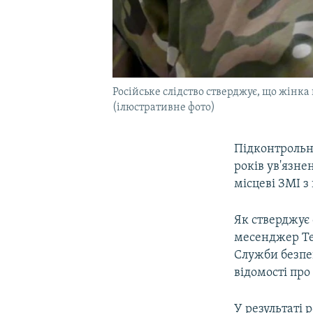
Російське слідство стверджує, що жінка
(ілюстративне фото)
Підконтрольни
років ув'язне
місцеві ЗМІ з
Як стверджує 
месенджер Te
Служби безпек
відомості про
У результаті 