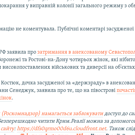
покарання у виправній колонії загального режиму з 
ацію не коментувала. Публічні коментарі засудженої т
 РФ заявила про
затримання в анексованому Севастопол
оронежі та Ростові-на-Дону чотирьох жінок, які нібит
 високопоставлених військових та диверсії на об'єкта
 Костюк, дочка засудженої за «держзраду» в анексов
ни Сенеджук, заявила про те, що на півострові
почаст
жінок
.
 (Роскомнадзор) намагається заблокувати
доступ до са
 Безперешкодно читати Крим.Реалії можна за допомог
 сайту
:
https://dfs0qrmo00d6u.cloudfront.net
. Також слі