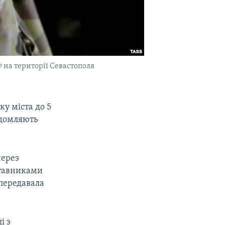
Ф на території Севастополя
у міста до 5
ідомляють
через
ставниками
 передавала
і з