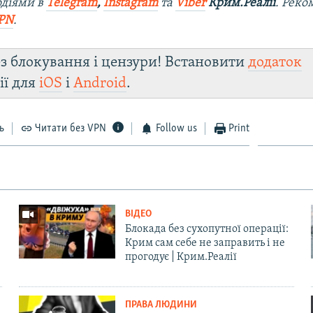
одіями в
Telegram
,
Instagram
та
Viber
Крим.Реалії
. Рек
PN
.
з блокування і цензури! Встановити
додаток
ії для
iOS
і
Android
.
ь
Читати без VPN
Follow us
Print
ВІДЕО
Блокада без сухопутної операції:
Крим сам себе не заправить і не
прогодує | Крим.Реалії
ПРАВА ЛЮДИНИ