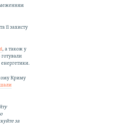
обмеженням
а її захисту
і
, а також у
о готували
х енергетики.
аному Криму
ішали
йту
ою
дкуйте за