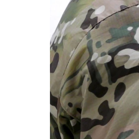
ВІДЕОУРОКИ «ELIFBE»
СВІДЧЕННЯ ОКУПАЦІЇ
УКРАЇНСЬКА ПРОБЛЕМА КРИМУ
ІНФОГРАФІКА