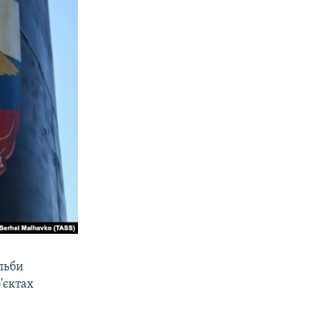
ільби
'єктах