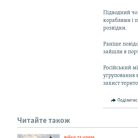
Підводний чо
кораблями і 
розвідки.
Раніше повідо
зайшли в пор
Російський м
угруповання в
захист територ
Поділитис
Читайте також