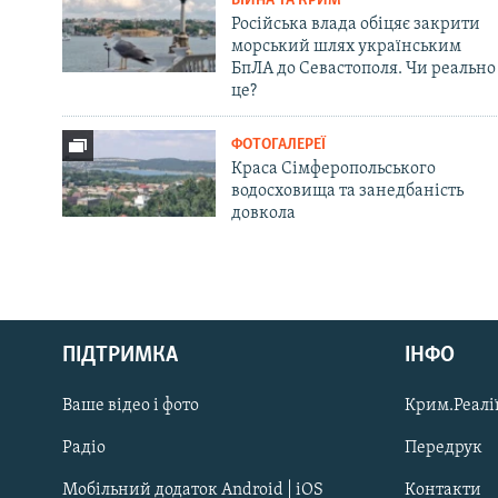
ВІЙНА ТА КРИМ
Російська влада обіцяє закрити
морський шлях українським
БпЛА до Севастополя. Чи реально
це?
ФОТОГАЛЕРЕЇ
Краса Сімферопольського
водосховища та занедбаність
довкола
Русский
ПІДТРИМКА
ІНФО
Qırımtatar
Ваше відео і фото
Крим.Реалії
ДОЛУЧАЙСЯ!
Радіо
Передрук
Мобільний додаток Android | iOS
Контакти