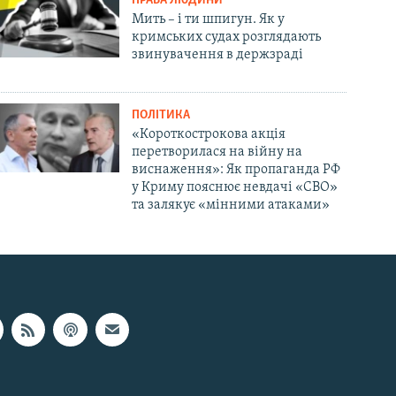
ПРАВА ЛЮДИНИ
Мить – і ти шпигун. Як у
кримських судах розглядають
звинувачення в держзраді
ПОЛІТИКА
«Короткострокова акція
перетворилася на війну на
виснаження»: Як пропаганда РФ
у Криму пояснює невдачі «СВО»
та залякує «мінними атаками»