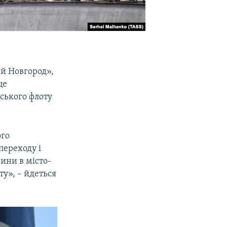
ий Новгород»,
це
ського флоту
ого
переходу і
ини в місто-
ту», – йдеться