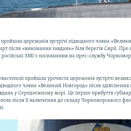
 пройшла церемонія зустрічі підводного човна «Велик
орт після «виконання завдань» біля берегів Сирії. Про 
 російські ЗМІ з посиланням на прес-службу Чорномор
евастополі пройшла урочиста церемонія зустрічі велик
дводного човна «Великий Новгород» після здійснення 
вдань у Середземному морі. Це перше прибуття субмар
поль після її включення до складу Чорноморського фло
і.