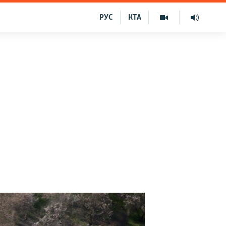
РУС
КТА