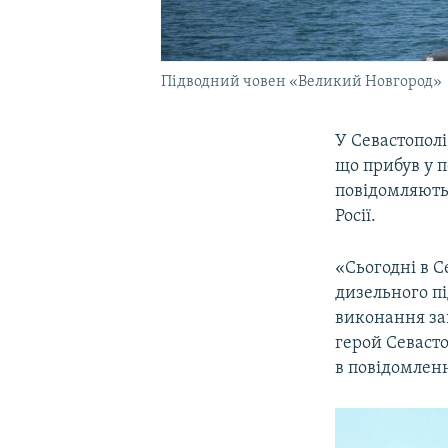
Підводний човен «Великий Новгород»
У Севастополі
що прибув у п
повідомляють
Росії.
«Сьогодні в С
дизельного пі
виконання за
герой Севасто
в повідомленн