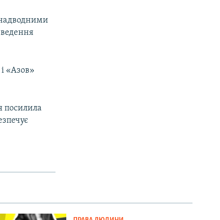
 надводними
 ведення
 і «Азов»
ія посилила
езпечує