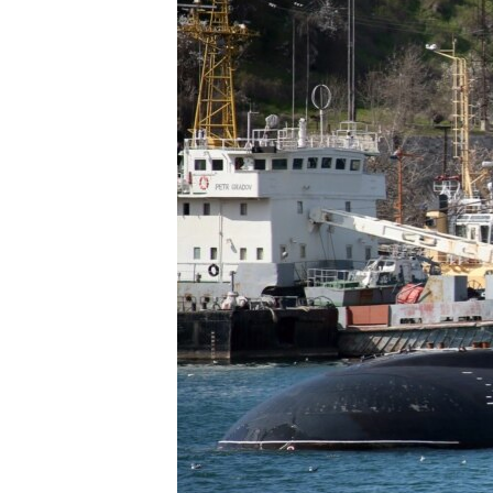
ВІДЕОУРОКИ «ELIFBE»
СВІДЧЕННЯ ОКУПАЦІЇ
УКРАЇНСЬКА ПРОБЛЕМА КРИМУ
ІНФОГРАФІКА