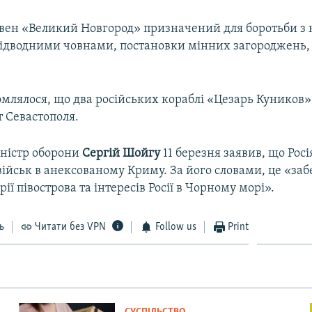
вен «Великий Новгород» призначений для боротьби з
підводними човнами, постановки мінних загороджень,
млялося, що два російських кораблі «Цезарь Куников»
т Севастополя.
іністр оборони
Сергій Шойгу
11 березня заявив, що Рос
ійськ в анексованому Криму. За його словами, це «заб
ії півострова та інтересів Росії в Чорному морі».
ь
Читати без VPN
Follow us
Print