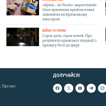
СУСПІЛЬСТВО
«Крим – не Росія»: маркетплейс
Ozon припинив прийом нових
замовлень на Кримському
півострові
ВІЙНА ТА КРИМ
Сорок днів, сорок ночей. Про
результати кримської операції з
примусу Росії до миру
ДОЛУЧАЙСЯ!
. Про нас