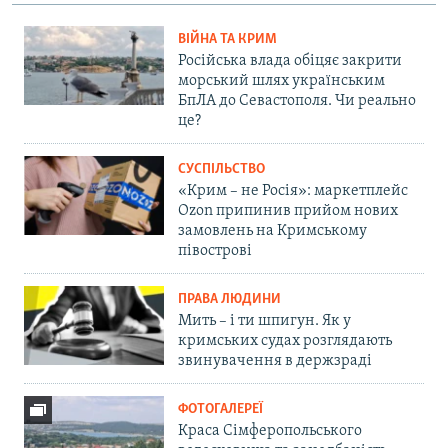
ВІЙНА ТА КРИМ
Російська влада обіцяє закрити
морський шлях українським
БпЛА до Севастополя. Чи реально
це?
СУСПІЛЬСТВО
«Крим – не Росія»: маркетплейс
Ozon припинив прийом нових
замовлень на Кримському
півострові
ПРАВА ЛЮДИНИ
Мить – і ти шпигун. Як у
кримських судах розглядають
звинувачення в держзраді
ФОТОГАЛЕРЕЇ
Краса Сімферопольського