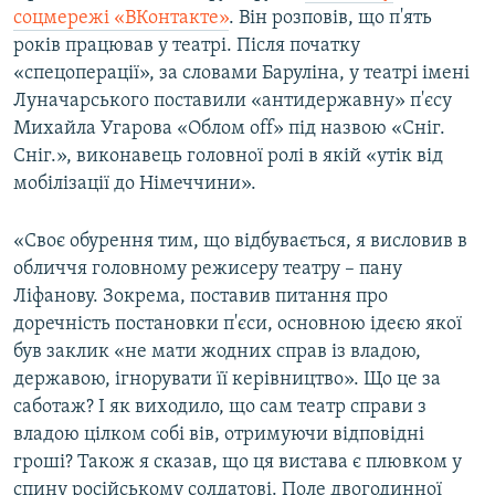
соцмережі «ВКонтакте»
. Він розповів, що п'ять
років працював у театрі. Після початку
«спецоперації», за словами Баруліна, у театрі імені
Луначарського поставили «антидержавну» п'єсу
Михайла Угарова «Облом off» під назвою «Сніг.
Сніг.», виконавець головної ролі в якій «утік від
мобілізації до Німеччини».
«Своє обурення тим, що відбувається, я висловив в
обличчя головному режисеру театру – пану
Ліфанову. Зокрема, поставив питання про
доречність постановки п'єси, основною ідеєю якої
був заклик «не мати жодних справ із владою,
державою, ігнорувати її керівництво». Що це за
саботаж? І як виходило, що сам театр справи з
владою цілком собі вів, отримуючи відповідні
гроші? Також я сказав, що ця вистава є плювком у
спину російському солдатові. Поле двогодинної