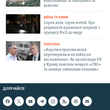
водосховища та занедбаність
довкола
ВІЙНА ТА КРИМ
Сорок днів, сорок ночей. Про
результати кримської операції з
примусу Росії до миру
ПОЛІТИКА
«Короткострокова акція
перетворилася на війну на
виснаження»: Як пропаганда РФ
у Криму пояснює невдачі «СВО»
та залякує «мінними атаками»
ДОЛУЧАЙСЯ!