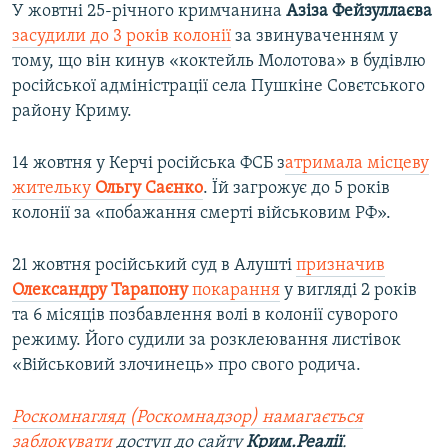
У жовтні 25-річного кримчанина
Азіза Фейзуллаєва
засудили до 3 років колонії
за звинуваченням у
тому, що він кинув «коктейль Молотова» в будівлю
російської адміністрації села Пушкіне Совєтського
району Криму.
14 жовтня у Керчі російська ФСБ з
атримала місцеву
жительку
Ольгу Саєнко
. Їй загрожує до 5 років
колонії за «побажання смерті військовим РФ».
21 жовтня російський суд в Алушті
призначив
Олександру Тарапону
покарання
у вигляді 2 років
та 6 місяців позбавлення волі в колонії суворого
режиму. Його судили за розклеювання листівок
«Військовий злочинець» про свого родича.
Роскомнагляд (Роскомнадзор) намагається
заблокувати
доступ до сайту
Крим.Реалії
.