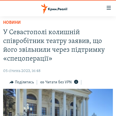
Доступність
посилання
Перейти
НОВИНИ
до
НОВИНИ
У Севастополі колишній
основного
ВОДА.КРИМ
матеріалу
співробітник театру заявив, що
ВІДЕО ТА ФОТО
Перейти
його звільнили через підтримку
до
ПОЛІТИКА
«спецоперації»
основної
БЛОГИ
навігації
05 січень 2023, 16:48
Перейти
ПОГЛЯД
до
Поділитись
Читати без VPN
ІНТЕРВ'Ю
пошуку
ВСЕ ЗА ДЕНЬ
СПЕЦПРОЕКТИ
ЯК ОБІЙТИ БЛОКУВАННЯ
ДЕПОРТАЦІЯ