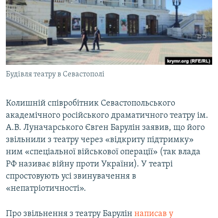
ВІДЕОУРОКИ «ELIFBE»
Русский
СВІДЧЕННЯ ОКУПАЦІЇ
Qırımtatar
УКРАЇНСЬКА ПРОБЛЕМА КРИМУ
ДОЛУЧАЙСЯ!
ІНФОГРАФІКА
Будівля театру в Севастополі
Колишній співробітник Севастопольського
Усі сайти RFE/RL
академічного російського драматичного театру ім.
А.В. Луначарського Євген Барулін заявив, що його
звільнили з театру через «відкриту підтримку»
ним «спеціальної військової операції» (так влада
РФ називає війну проти України). У театрі
спростовують усі звинувачення в
«непатріотичності».
Про звільнення з театру Барулін
написав у