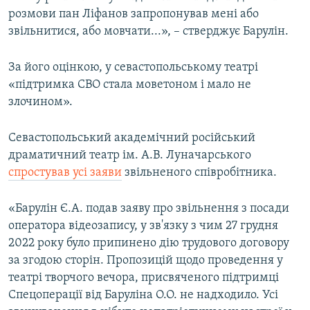
розмови пан Ліфанов запропонував мені або
звільнитися, або мовчати...», – стверджує Барулін.
За його оцінкою, у севастопольському театрі
«підтримка СВО стала моветоном і мало не
злочином».
Севастопольський академічний російський
драматичний театр ім. А.В. Луначарського
спростував усі заяви
звільненого співробітника.
«Барулін Є.А. подав заяву про звільнення з посади
оператора відеозапису, у зв'язку з чим 27 грудня
2022 року було припинено дію трудового договору
за згодою сторін. Пропозицій щодо проведення у
театрі творчого вечора, присвяченого підтримці
Спецоперації від Баруліна О.О. не надходило. Усі