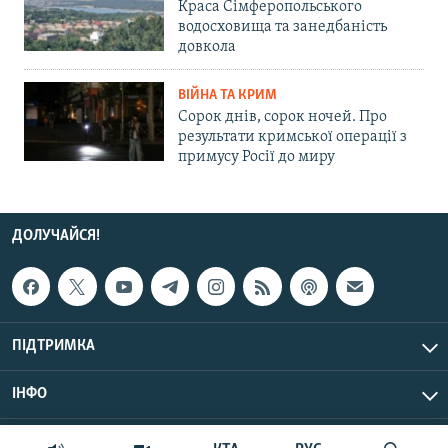
Краса Сімферопольського
водосховища та занедбаність
довкола
ВІЙНА ТА КРИМ
Сорок днів, сорок ночей. Про
результати кримської операції з
примусу Росії до миру
ДОЛУЧАЙСЯ!
ПІДТРИМКА
ІНФО
© Крим.Реалії, 2026 | Усі права застережено.