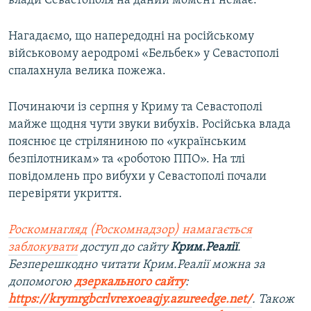
влади Севастополя на даний момент немає.
Нагадаємо, що напередодні на російському
військовому аеродромі «Бельбек» у Севастополі
спалахнула велика пожежа.
Починаючи із серпня у Криму та Севастополі
майже щодня чути звуки вибухів. Російська влада
пояснює це стріляниною по «українським
безпілотникам» та «роботою ППО». На тлі
повідомлень про вибухи у Севастополі почали
перевіряти укриття.
Роскомнагляд (Роскомнадзор) намагається
заблокувати
доступ до сайту
Крим.Реалії
.
Безперешкодно читати Крим.Реалії можна за
допомогою
дзеркального сайту
:
https://krymrgbcrlvrexoeaqjy.azureedge.net/
. Також