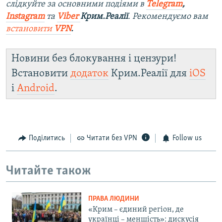
слідкуйте за основними подіями в
Telegram
,
Instagram
та
Viber
Крим.Реалії
. Рекомендуємо вам
встановити
VPN
.
Новини без блокування і цензури!
Встановити
додаток
Крим.Реалії для
iOS
і
Android
.
Поділитись
Читати без VPN
Follow us
Читайте також
ПРАВА ЛЮДИНИ
«Крим – єдиний регіон, де
українці – меншість»: дискусія