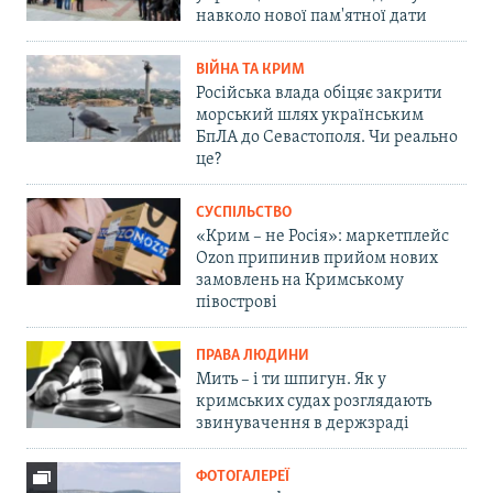
навколо нової пам'ятної дати
ВІЙНА ТА КРИМ
Російська влада обіцяє закрити
морський шлях українським
БпЛА до Севастополя. Чи реально
це?
СУСПІЛЬСТВО
«Крим – не Росія»: маркетплейс
Ozon припинив прийом нових
замовлень на Кримському
півострові
ПРАВА ЛЮДИНИ
Мить – і ти шпигун. Як у
кримських судах розглядають
звинувачення в держзраді
ФОТОГАЛЕРЕЇ