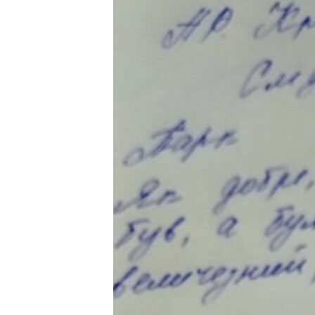
ВІДЕОУРОКИ «ELIFBE»
СВІДЧЕННЯ ОКУПАЦІЇ
УКРАЇНСЬКА ПРОБЛЕМА КРИМУ
ІНФОГРАФІКА