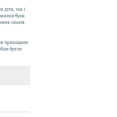
 діти, так і
помилки були
ових знаків
сти приходили
біля бухти