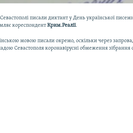
 Севастополі писали диктант у День української писемн
омляє кореспондент
Крим.Реалії
.
їнською мовою писали окремо, оскільки через запров
ладою Севастополя коронавірусні обмеження зібрання