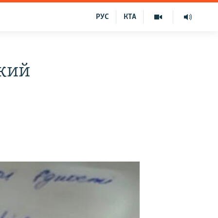
РУС
КТА
ький