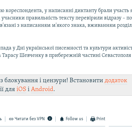
ю кореспондента, у написанні диктанту брали участь як
і учасники правильність тексту перевірили відразу – 
в'язані з написанням м'якого знака, вживанням розділ
пада у Дні української писемності та культури активі
а Тарасу Шевченку в прибережній частині Севастополя 
з блокування і цензури! Встановити
додаток
ії для
iOS
і
Android
.
ь
Читати без VPN
Follow us
Print