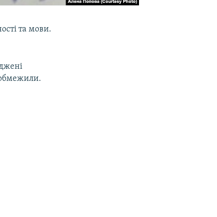
ості та мови.
аджені
 обмежили.