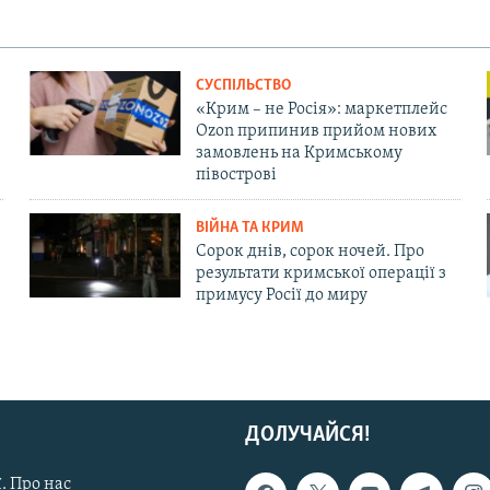
СУСПІЛЬСТВО
«Крим – не Росія»: маркетплейс
Ozon припинив прийом нових
замовлень на Кримському
півострові
ВІЙНА ТА КРИМ
Сорок днів, сорок ночей. Про
результати кримської операції з
примусу Росії до миру
ДОЛУЧАЙСЯ!
. Про нас