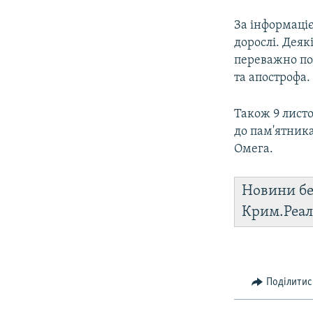
За інформаціє
дорослі. Деяк
переважно по
та апострофа.
Також 9 листо
до пам'ятник
Омега.
Новини бе
Крим.Реал
Поділитис