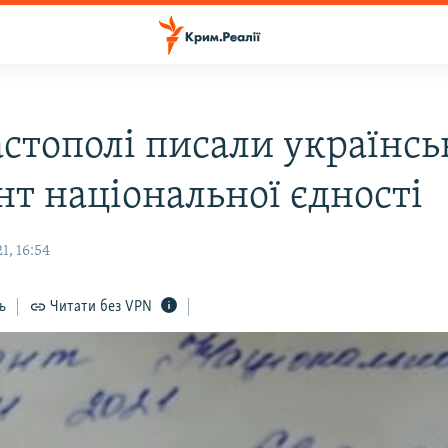
астополі писали українс
нт національної єдності
1, 16:54
ь
Читати без VPN