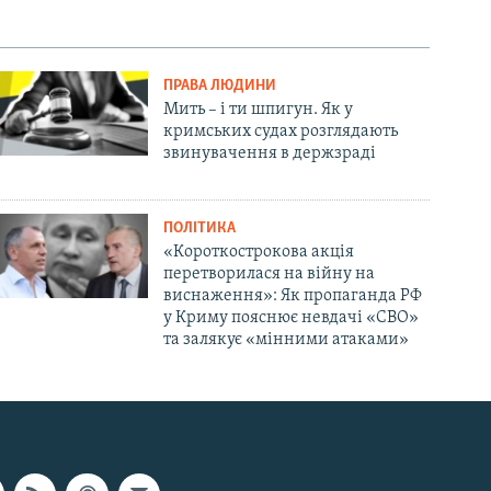
ПРАВА ЛЮДИНИ
Мить – і ти шпигун. Як у
кримських судах розглядають
звинувачення в держзраді
ПОЛІТИКА
«Короткострокова акція
перетворилася на війну на
виснаження»: Як пропаганда РФ
у Криму пояснює невдачі «СВО»
та залякує «мінними атаками»