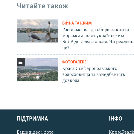
Читайте також
ВІЙНА ТА КРИМ
Російська влада обіцяє закрити
морський шлях українським
БпЛА до Севастополя. Чи реально
це?
ФОТОГАЛЕРЕЇ
Краса Сімферопольського
водосховища та занедбаність
довкола
Русский
ПІДТРИМКА
ІНФО
Qırımtatar
Ваше відео і фото
Крим.Реалії