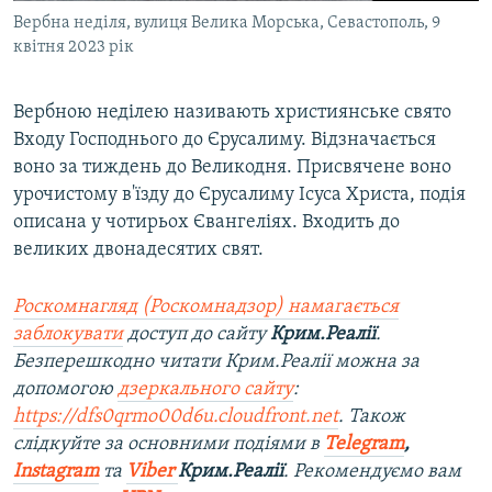
Вербна неділя, вулиця Велика Морська, Севастополь, 9
квітня 2023 рік
Вербною неділею називають християнське свято
Входу Господнього до Єрусалиму. Відзначається
воно за тиждень до Великодня. Присвячене воно
урочистому в'їзду до Єрусалиму Ісуса Христа, подія
описана у чотирьох Євангеліях. Входить до
великих двонадесятих свят.
Роскомнагляд (Роскомнадзор) намагається
заблокувати
доступ до сайту
Крим.Реалії
.
Безперешкодно читати Крим.Реалії можна за
допомогою
дзеркального сайту
:
https://dfs0qrmo00d6u.cloudfront.net
. Також
слідкуйте за основними подіями в
Telegram
,
Instagram
та
Viber
Крим.Реалії
. Ре
комендуємо вам