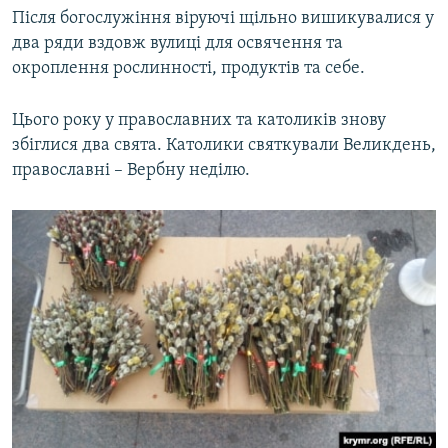
Після богослужіння віруючі щільно вишикувалися у
два ряди вздовж вулиці для освячення та
окроплення рослинності, продуктів та себе.
Цього року у православних та католиків знову
збіглися два свята. Католики святкували Великдень,
православні – Вербну неділю.