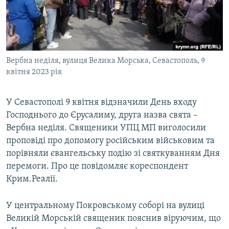
ВІДЕОУРОКИ «ELIFBE»
Русский
СВІДЧЕННЯ ОКУПАЦІЇ
Qırımtatar
УКРАЇНСЬКА ПРОБЛЕМА КРИМУ
Вербна неділя, вулиця Велика Морська, Севастополь, 9
ДОЛУЧАЙСЯ!
ІНФОГРАФІКА
квітня 2023 рік
У Севастополі 9 квітня відзначили День входу
Усі сайти RFE/RL
Господнього до Єрусалиму, друга назва свята –
Вербна неділя. Священики УПЦ МП виголосили
проповіді про допомогу російським військовим та
порівняли євангельську подію зі святкуванням Дня
перемоги. Про це повідомляє кореспондент
Крим.Реалії.
У центральному Покровському соборі на вулиці
Великій Морській священик пояснив віруючим, що