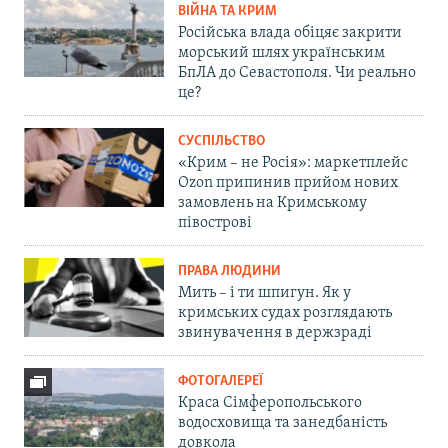
ВІЙНА ТА КРИМ
Російська влада обіцяє закрити
морський шлях українським
БпЛА до Севастополя. Чи реально
це?
СУСПІЛЬСТВО
«Крим – не Росія»: маркетплейс
Ozon припинив прийом нових
замовлень на Кримському
півострові
ПРАВА ЛЮДИНИ
Мить – і ти шпигун. Як у
кримських судах розглядають
звинувачення в держзраді
ФОТОГАЛЕРЕЇ
Краса Сімферопольського
водосховища та занедбаність
довкола