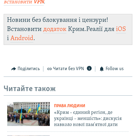
встановити
VPN
.
Новини без блокування і цензури!
Встановити
додаток
Крим.Реалії для
iOS
і
Android
.
Поділитись
Читати без VPN
Follow us
Читайте також
ПРАВА ЛЮДИНИ
«Крим – єдиний регіон, де
українці – меншість»: дискусія
навколо нової пам'ятної дати