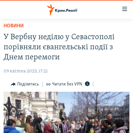
Доступність
посилання
Перейти
НОВИНИ
до
НОВИНИ
У Вербну неділю у Севастополі
основного
ВОДА.КРИМ
матеріалу
порівняли євангельські події з
ВІДЕО ТА ФОТО
Перейти
Днем перемоги
до
ПОЛІТИКА
основної
09 квітень 2023, 17:21
БЛОГИ
навігації
Перейти
Поділитись
Читати без VPN
ПОГЛЯД
до
ІНТЕРВ'Ю
пошуку
ВСЕ ЗА ДЕНЬ
СПЕЦПРОЕКТИ
ЯК ОБІЙТИ БЛОКУВАННЯ
ДЕПОРТАЦІЯ