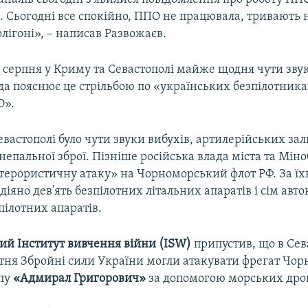
. Сьогодні все спокійно, ППО не працювала, тривають 
олігоні», – написав Развожаєв.
 серпня у Криму та Севастополі майже щодня чути звук
да пояснює це стрільбою по «українських безпілотника
О».
евастополі було чути звуки вибухів, артилерійських зал
гнепальної зброї. Пізніше російська влада міста та Мін
«терористичну атаку» на Чорноморський флот РФ. За ї
задіяно дев'ять безпілотних літальних апаратів і сім ав
пілотних апаратів.
й Інститут вивчення війни (ISW)
припустив, що в Сев
втня Збройні сили України могли атакувати фрегат Чо
ипу
«Адмирал Григорович»
за допомогою морських дрон