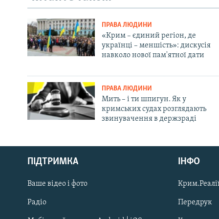
ПРАВА ЛЮДИНИ
«Крим – єдиний регіон, де
українці – меншість»: дискусія
навколо нової пам'ятної дати
ПРАВА ЛЮДИНИ
Мить – і ти шпигун. Як у
кримських судах розглядають
звинувачення в держзраді
Русский
ПІДТРИМКА
ІНФО
Qırımtatar
Ваше відео і фото
Крим.Реалії
ДОЛУЧАЙСЯ!
Радіо
Передрук