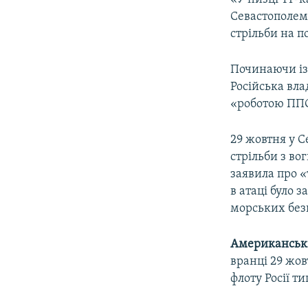
Севастополем
стрільби на п
Починаючи із
Російська вла
«роботою ПП
29 жовтня у С
стрільби з во
заявила про 
в атаці було 
морських без
Американськи
вранці 29 жо
флоту Росії т