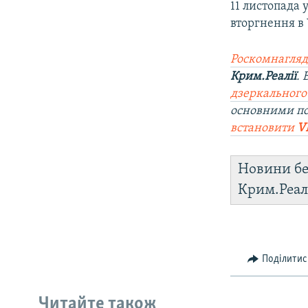
11 листопада 
вторгнення в 
Роскомнагляд
Крим.Реалії
.
дзеркального
основними п
встановити
V
Новини бе
Крим.Реал
Поділитис
Читайте також