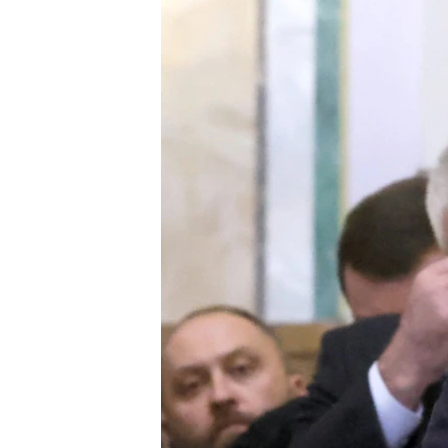
ВІДЕОУРОКИ «ELIFBE»
СВІДЧЕННЯ ОКУПАЦІЇ
УКРАЇНСЬКА ПРОБЛЕМА КРИМУ
ІНФОГРАФІКА