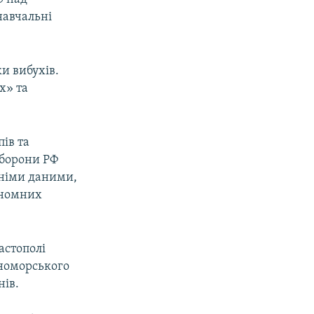
навчальні
и вибухів.
х» та
пів та
оборони РФ
хніми даними,
тономних
астополі
рноморського
ів.