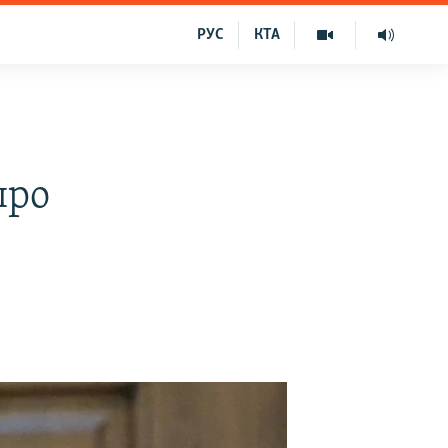
РУС
КТА
про