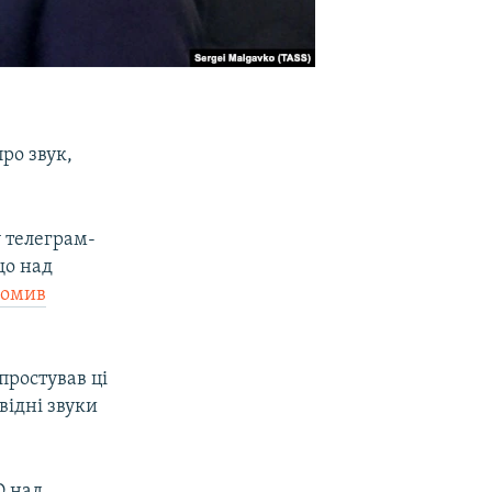
ро звук,
 телеграм-
що над
домив
простував ці
відні звуки
О над