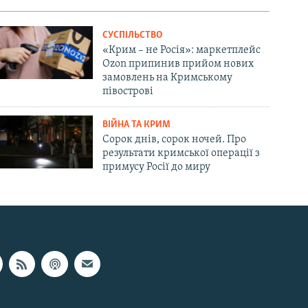
СУСПІЛЬСТВО
«Крим – не Росія»: маркетплейс
Ozon припинив прийом нових
замовлень на Кримському
півострові
ВІЙНА ТА КРИМ
Сорок днів, сорок ночей. Про
результати кримської операції з
примусу Росії до миру