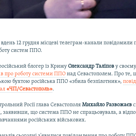
 вдень 12 грудня місцеві телеграм-канали повідомили п
боту систем ППО.
російський блогер із Криму
Олександр Таліпов
у своєму
в про роботу системи ППО
над Севастополем. Про те, 
ькою бухтою російська ППО «збила безпілотник»,
пові
нал
«ЧП/Севастополь»
.
трольний Росії глава Севастополя
Михайло Развожаєв
с
 заявивши, що система ППО не спрацьовувала, а відпо
навчаннями російських військових.
аналів сьогодні з'явилися повідомлення про роботу ПП