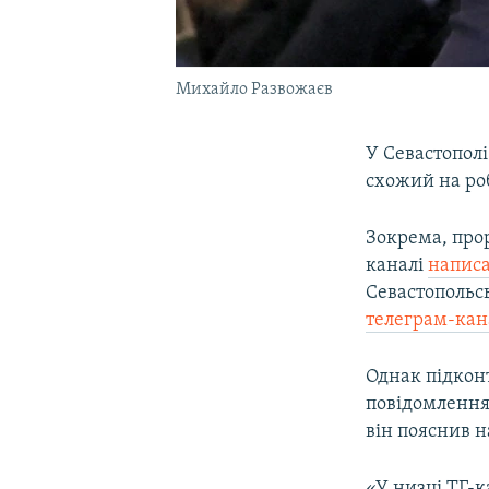
Михайло Развожаєв
У Севастополі
схожий на ро
Зокрема, про
каналі
написа
Севастопольс
телеграм-ка
Однак підкон
повідомлення,
він пояснив 
«У низці ТГ-к