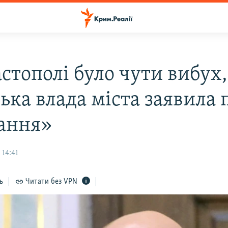
стополі було чути вибух,
ька влада міста заявила 
ання»
 14:41
ь
Читати без VPN