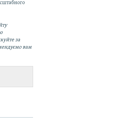
асштабного
йту
ою
дкуйте за
мендуємо вам