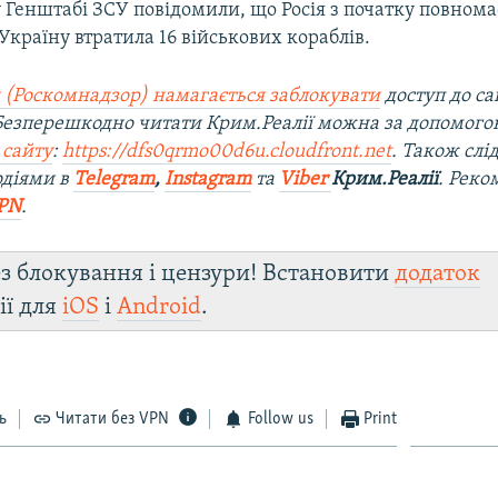
у Генштабі ЗСУ повідомили, що Росія з початку повном
Україну втратила 16 військових кораблів.
 (Роскомнадзор) намагається заблокувати
доступ до са
 Безперешкодно читати Крим.Реалії можна за допомог
 сайту
:
https://dfs0qrmo00d6u.cloudfront.net
. Також слі
одіями в
Telegram
,
Instagram
та
Viber
Крим.Реалії
. Ре
ко
PN
.
з блокування і цензури! Встановити
додаток
ії для
iOS
і
Android
.
ь
Читати без VPN
Follow us
Print