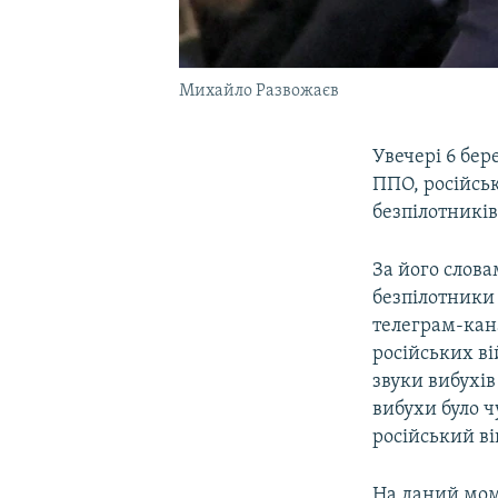
Михайло Развожаєв
Увечері 6 бер
ППО, російсь
безпілотників
За його слов
безпілотники 
телеграм-кан
російських ві
звуки вибухів
вибухи було ч
російський в
На даний мом