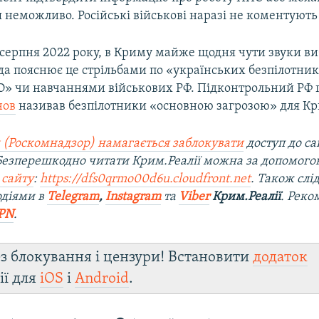
неможливо. Російські військові наразі не коментують
серпня 2022 року, в Криму майже щодня чути звуки ви
да пояснює це стрільбами по «українських безпілотник
» чи навчаннями військових РФ. Підконтрольний РФ 
нов
називав безпілотники «основною загрозою» для Кр
 (Роскомнадзор) намагається заблокувати
доступ до са
 Безперешкодно читати Крим.Реалії можна за допомог
 сайту
:
https://dfs0qrmo00d6u.cloudfront.net
. Також слі
одіями в
Telegram
,
Instagram
та
Viber
Крим.Реалії
. Рек
PN
.
з блокування і цензури! Встановити
додаток
ії для
iOS
і
Android
.