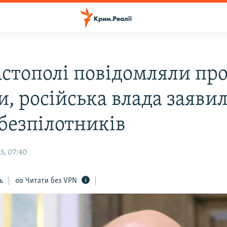
астополі повідомляли пр
, російська влада заяви
 безпілотників
5, 07:40
ь
Читати без VPN