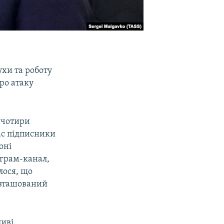
ухи та роботу
ро атаку
 чотири
час підписники
оні
еграм-канал,
лося, що
розташований
иві