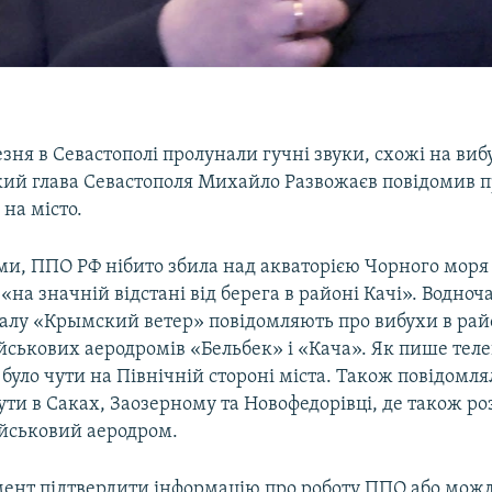
езня в Севастополі пролунали гучні звуки, схожі на виб
кий глава Севастополя Михайло Развожаєв повідомив п
 на місто.
ами, ППО РФ нібито збила над акваторією Чорного моря
«на значній відстані від берега в районі Качі». Водно
алу «Крымский ветер» повідомляють про вибухи в рай
йськових аеродромів «Бельбек» і «Кача». Як пише тел
 було чути на Північній стороні міста. Також повідомля
ути в Саках, Заозерному та Новофедорівці, де також 
ійськовий аеродром.
ент підтвердити інформацію про роботу ППО або можл