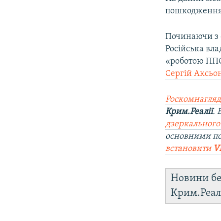
пошкодження 
Починаючи з 
Російська вла
«роботою ППО
Сергій Аксьо
Роскомнагляд
Крим.Реалії
.
дзеркального
основними п
встановити
V
Новини бе
Крим.Реал