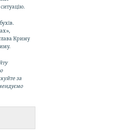
 ситуацію.
бухів.
ах»,
глава Криму
иму.
йту
ою
дкуйте за
омендуємо