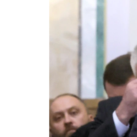
ВІДЕОУРОКИ «ELIFBE»
СВІДЧЕННЯ ОКУПАЦІЇ
УКРАЇНСЬКА ПРОБЛЕМА КРИМУ
ІНФОГРАФІКА