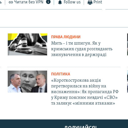
ь
Читати без VPN
Follow us
Print
ПРАВА ЛЮДИНИ
Мить – і ти шпигун. Як у
кримських судах розглядають
звинувачення в держзраді
ПОЛІТИКА
«Короткострокова акція
перетворилася на війну на
виснаження»: Як пропаганда РФ
у Криму пояснює невдачі «СВО»
та залякує «мінними атаками»