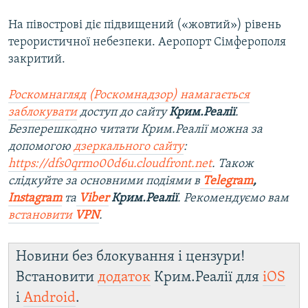
На півострові діє підвищений («жовтий») рівень
терористичної небезпеки. Аеропорт Сімферополя
закритий.
Роскомнагляд (Роскомнадзор) намагається
заблокувати
доступ до сайту
Крим.Реалії
.
Безперешкодно читати Крим.Реалії можна за
допомогою
дзеркального сайту
:
https://dfs0qrmo00d6u.cloudfront.net
. Також
слідкуйте за основними подіями в
Telegram
,
Instagram
та
Viber
Крим.Реалії
. Рекомендуємо вам
встановити
VPN
.
Новини без блокування і цензури!
Встановити
додаток
Крим.Реалії для
iOS
і
Android
.