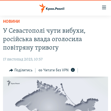
Доступність
посилання
Перейти
НОВИНИ
до
НОВИНИ
У Севастополі чути вибухи,
основного
ВОДА.КРИМ
матеріалу
російська влада оголосила
ВІДЕО ТА ФОТО
Перейти
повітряну тривогу
до
ПОЛІТИКА
основної
17 листопад 2023, 10:57
БЛОГИ
навігації
Перейти
Поділитись
Читати без VPN
ПОГЛЯД
до
ІНТЕРВ'Ю
пошуку
ВСЕ ЗА ДЕНЬ
СПЕЦПРОЕКТИ
ЯК ОБІЙТИ БЛОКУВАННЯ
ДЕПОРТАЦІЯ