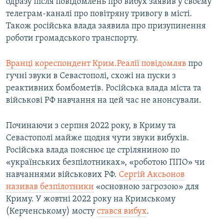
одразу після повідомлень про вибух заявив у своєму
телеграм-каналі про повітряну тривогу в місті.
Також російська влада заявила про призупинення
роботи громадського транспорту.
Вранці кореспондент Крим.Реалії повідомляв
про
гучні звуки в Севастополі, схожі на пуски з
реактивних бомбометів. Російська влада міста та
військові РФ навчання на цей час не анонсували.
Починаючи з серпня 2022 року, в Криму та
Севастополі майже щодня чути звуки вибухів.
Російська влада пояснює це стріляниною по
«українських безпілотниках», «роботою ППО» чи
навчаннями військових РФ.
Сергій Аксьонов
називав безпілотники
«основною загрозою» для
Криму. У жовтні 2022 року на Кримському
(Керченському) мосту
стався вибух
.