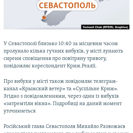
ВІДЕОУРОКИ «ELIFBE»
Русский
СВІДЧЕННЯ ОКУПАЦІЇ
Qırımtatar
УКРАЇНСЬКА ПРОБЛЕМА КРИМУ
ДОЛУЧАЙСЯ!
ІНФОГРАФІКА
У Севастополі близько 10:40 за місцевим часом
пролунало кілька гучних вибухів, у місті лунають
сирени сповіщення про повітряну тривогу,
Усі сайти RFE/RL
повідомляє кореспондент Крим.Реалії.
Про вибухи у місті також повідомляє телеграм-
канал «Крымский ветер» та «Суспільне Крим».
Згідно з повідомленнями, через один із вибухів
«затремтіли вікна». Подробиці на даний момент
уточнюються
Російський глава Севастополя Михайло Развожаєв