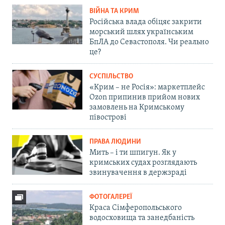
ВІЙНА ТА КРИМ
Російська влада обіцяє закрити
морський шлях українським
БпЛА до Севастополя. Чи реально
це?
СУСПІЛЬСТВО
«Крим – не Росія»: маркетплейс
Ozon припинив прийом нових
замовлень на Кримському
півострові
ПРАВА ЛЮДИНИ
Мить – і ти шпигун. Як у
кримських судах розглядають
звинувачення в держзраді
ФОТОГАЛЕРЕЇ
Краса Сімферопольського
водосховища та занедбаність