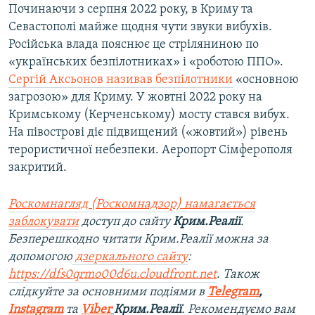
Починаючи з серпня 2022 року, в Криму та
Севастополі майже щодня чути звуки вибухів.
Російська влада пояснює це стріляниною по
«українських безпілотниках» і «роботою ППО».
Сергій Аксьонов називав безпілотники
«основною
загрозою» для Криму. У жовтні 2022 року на
Кримському (Керченському) мосту стався вибух.
На півострові діє підвищений («жовтий») рівень
терористичної небезпеки. Аеропорт Сімферополя
закритий.
Роскомнагляд (Роскомнадзор) намагається
заблокувати
доступ до сайту
Крим.Реалії
.
Безперешкодно читати Крим.Реалії можна за
допомогою
дзеркального сайту
:
https://dfs0qrmo00d6u.cloudfront.net
. Також
слідкуйте за основними подіями в
Telegram
,
Instagram
та
Viber
Крим.Реалії
. Рекомендуємо вам