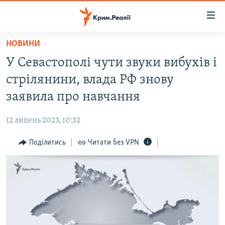
Доступність
посилання
Перейти
НОВИНИ
до
НОВИНИ
У Севастополі чути звуки вибухів і
основного
ВОДА.КРИМ
матеріалу
стрілянини, влада РФ знову
ВІДЕО ТА ФОТО
Перейти
заявила про навчання
до
ПОЛІТИКА
основної
12 липень 2023, 10:32
БЛОГИ
навігації
Перейти
Поділитись
Читати без VPN
ПОГЛЯД
до
ІНТЕРВ'Ю
пошуку
ВСЕ ЗА ДЕНЬ
СПЕЦПРОЕКТИ
ЯК ОБІЙТИ БЛОКУВАННЯ
ДЕПОРТАЦІЯ