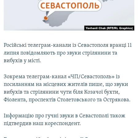
ВІДЕОУРОКИ «ELIFBE»
Русский
СВІДЧЕННЯ ОКУПАЦІЇ
Qırımtatar
УКРАЇНСЬКА ПРОБЛЕМА КРИМУ
ДОЛУЧАЙСЯ!
ІНФОГРАФІКА
Російські телеграм-канали із Севастополя вранці 11
липня повідомляють про звуки стрілянини та
вибухів у місті.
Усі сайти RFE/RL
Зокрема телеграм-канал «ЧП/Севастополь» із
посиланням на місцевих жителів пише, що звуки
вибухів та стрілянини чути біля Козачої бухти,
Фіолента, проспектів Столетовського та Острякова.
Інформацію про гучні звуки в Севастополі також
підтвердив наш кореспондент.