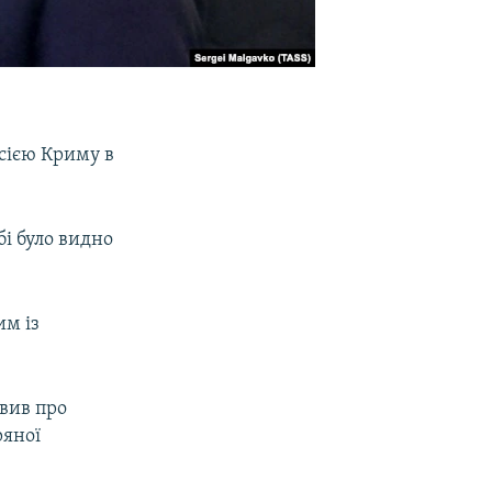
сією Криму в
бі було видно
им із
явив про
ряної