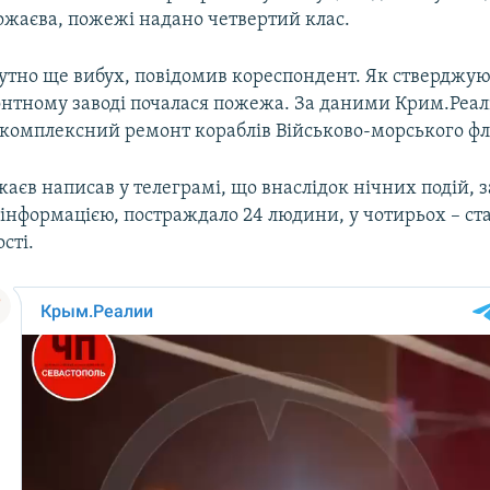
ожаєва, пожежі надано четвертий клас.
чутно ще вибух, повідомив кореспондент. Як стверджую
нтному заводі почалася пожежа. За даними Крим.Реалі
 комплексний ремонт кораблів Військово-морського фл
аєв написав у телеграмі, що внаслідок нічних подій, з
інформацією, постраждало 24 людини, у чотирьох – ст
сті.