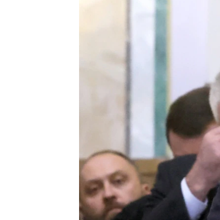
ВІДЕОУРОКИ «ELIFBE»
СВІДЧЕННЯ ОКУПАЦІЇ
УКРАЇНСЬКА ПРОБЛЕМА КРИМУ
ІНФОГРАФІКА