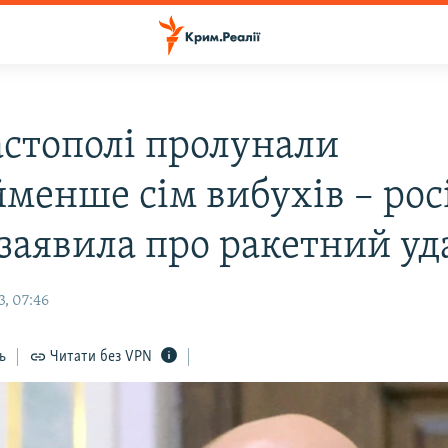
астополі пролунали
менше сім вибухів – рос
 заявила про ракетний уд
, 07:46
ь
Читати без VPN