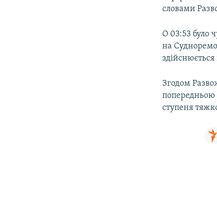
словами Разв
О 03:53 було 
на Судноремо
здійснюється
Згодом Развож
попередньою 
ступеня тяжко