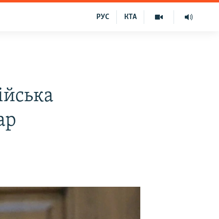
РУС
КТА
ійська
ар