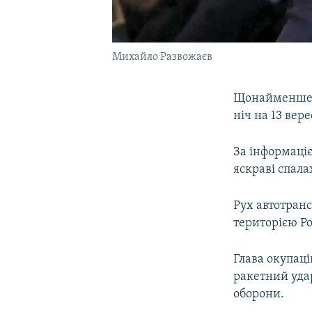
Михайло Развожаєв
Щонайменше с
ніч на 13 вер
За інформаціє
яскраві спала
Рух автотран
територією Ро
Глава окупаці
ракетний удар
оборони.