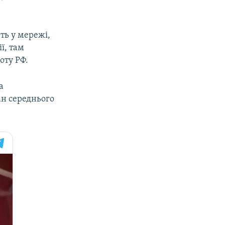
ть у мережі,
ї, там
оту РФ.
а
ан середнього