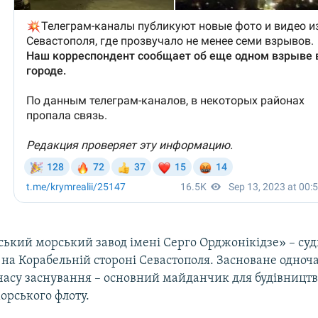
ський морський завод імені Серго Орджонікідзе» – суд
на Корабельній стороні Севастополя. Засноване одноча
З часу заснування – основний майданчик для будівницт
орського флоту.