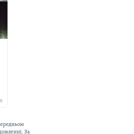
опередньою
домленні. За