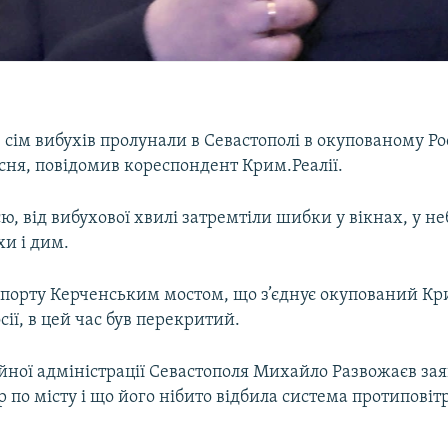
ім вибухів пролунали в Севастополі в окупованому Ро
есня, повідомив кореспондент Крим.Реалії.
ю, від вибухової хвилі затремтіли шибки у вікнах, у не
хи і дим.
спорту Керченським мостом, що з’єднує окупований Кр
сії, в цей час був перекритий.
йної адміністрації Севастополя Михайло Развожаєв за
 по місту і що його нібито відбила система протиповіт