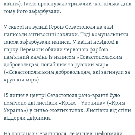
війні»). Гасло проіснувало тривалий час, кілька днів
тому його зафарбували.
У сквері на вулиці Героїв Севастополя на лаві
написали антивоєнні заклики. Тоді комунальники
також зафарбували написи. У квітні невідомі в
парку Перемоги облили червоною фарбою
пам'ятний камінь із написом «Севастопольским
добровольцам, погибшим за русский мир»
(«Севастопольським добровольцям, які загинули за
«русскій мір»).
15 липня в центрі Севастополя рано-вранці було
помічено дві листівки «Крым – Украина» («Крим –
Україна») у синьо-жовтих тонах. Листівки від стіни
віддерли двірники.
На парканах Севастополя, де місцеві неформали