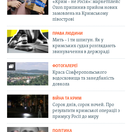
«Крим – не Росія»: маркетплейс
Ozon припинив прийом нових
замовлень на Кримському
півострові
ПРАВА ЛЮДИНИ
Мить – і ти шпигун. Як у
кримських судах розглядають
звинувачення в держзраді
ФОТОГАЛЕРЕЇ
Краса Сімферопольського
водосховища та занедбаність
довкола
ВІЙНА ТА КРИМ
Сорок днів, сорок ночей. Про
результати кримської операції з
примусу Росії до миру
ПОЛІТИКА