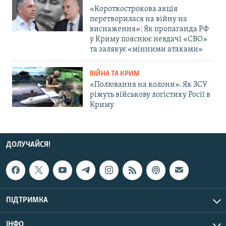
«Короткострокова акція
перетворилася на війну на
виснаження»: Як пропаганда РФ
у Криму пояснює невдачі «СВО»
та залякує «мінними атаками»
ВІЙНА ТА КРИМ
«Полювання на колони». Як ЗСУ
ріжуть військову логістику Росії в
Криму
ДОЛУЧАЙСЯ!
ПІДТРИМКА
ІНФО