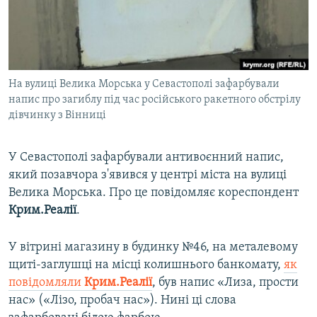
ВІДЕОУРОКИ «ELIFBE»
Русский
СВІДЧЕННЯ ОКУПАЦІЇ
Qırımtatar
УКРАЇНСЬКА ПРОБЛЕМА КРИМУ
На вулиці Велика Морська у Севастополі зафарбували
ДОЛУЧАЙСЯ!
ІНФОГРАФІКА
напис про загиблу під час російського ракетного обстрілу
дівчинку з Вінниці
Усі сайти RFE/RL
У Севастополі зафарбували антивоєнний напис,
який позавчора з'явився у центрі міста на вулиці
Велика Морська. Про це повідомляє кореспондент
Крим.Реалії
.
У вітрині магазину в будинку №46, на металевому
щиті-заглушці на місці колишнього банкомату,
як
повідомляли
Крим.Реалії
, був напис «Лиза, прости
нас» («Лізо, пробач нас»). Нині ці слова