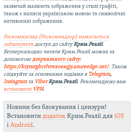
зазвичай малюють зображення у стилі графіті,
також є написи українською мовою та символічні
антивоєнні зображення.
Роскомнагляд (Роскомнадзор) намагається
заблокувати
доступ до сайту
Крим.Реалії
.
Безперешкодно читати Крим.Реалії можна за
допомогою
дзеркального сайту
:
https://krymrgbcrlvrexoeaqjy.azureedge.net/
. Також
слідкуйте за основними подіями в
Telegram
,
Instagram
та
Viber
Крим.Реалії
. Рекомендуємо вам
встановити
VPN
.
Новини без блокування і цензури!
Встановити
додаток
Крим.Реалії для
iOS
і
Android
.