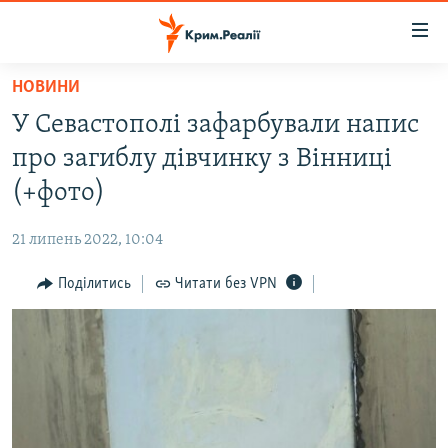
Доступність
посилання
Перейти
НОВИНИ
до
НОВИНИ
У Севастополі зафарбували напис
основного
ВОДА.КРИМ
матеріалу
про загиблу дівчинку з Вінниці
ВІДЕО ТА ФОТО
Перейти
(+фото)
до
ПОЛІТИКА
основної
21 липень 2022, 10:04
БЛОГИ
навігації
Перейти
Поділитись
Читати без VPN
ПОГЛЯД
до
ІНТЕРВ'Ю
пошуку
ВСЕ ЗА ДЕНЬ
СПЕЦПРОЕКТИ
ЯК ОБІЙТИ БЛОКУВАННЯ
ДЕПОРТАЦІЯ