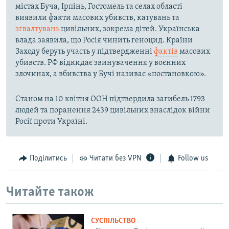
містах Буча, Ірпінь, Гостомель та селах області
виявили факти масових убивств, катувань та
зґвалтувань
цивільних, зокрема дітей. Українська
влада заявила, що Росія чинить геноцид. Країни
Заходу беруть участь у підтвердженні
фактів
масових
убивств. РФ відкидає звинувачення у воєнних
злочинах, а вбивства у Бучі називає «постановкою».
Станом на 10 квітня ООН підтвердила загибель 1793
людей та поранення 2439 цивільних внаслідок війни
Росії проти Україні.
Поділитись
Читати без VPN
Follow us
Читайте також
СУСПІЛЬСТВО