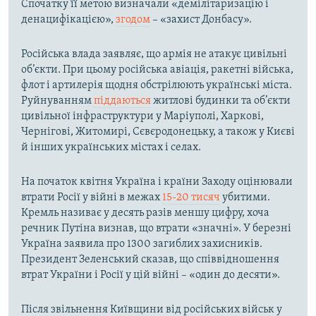
Спочатку її метою визначали «демілітаризацію і
денацифікацією»,
згодом
– «захист Донбасу».
Російська влада заявляє, що армія не атакує цивільні
об’єкти. При цьому російська авіація, ракетні війська,
флот і артилерія щодня обстрілюють українські міста.
Руйнуванням
піддаються
житлові будинки та об’єкти
цивільної інфраструктури у Маріуполі, Харкові,
Чернігові, Житомирі, Сєвєродонецьку, а також у Києві
й інших українських містах і селах.
На початок квітня Україна і країни Заходу оцінювали
втрати Росії у війні в межах
15-20 тисяч
убитими.
Кремль називає у десять разів меншу цифру, хоча
речник Путіна визнав, що втрати «значні». У березні
Україна заявила про 1300 загиблих захисників.
Президент Зеленський сказав, що співвідношення
втрат України і Росії у цій війні – «один до десяти».
Після звільнення Київщини від російських військ у