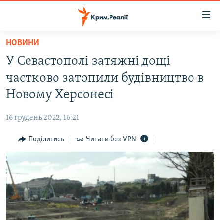
Доступність
посилання
Перейти
НОВИНИ
до
НОВИНИ
У Севастополі затяжні дощі
основного
ВОДА.КРИМ
матеріалу
частково затопили будівництво в
ВІДЕО ТА ФОТО
Перейти
Новому Херсонесі
до
ПОЛІТИКА
основної
16 грудень 2022, 16:21
БЛОГИ
навігації
Перейти
Поділитись
Читати без VPN
ПОГЛЯД
до
ІНТЕРВ'Ю
пошуку
ВСЕ ЗА ДЕНЬ
СПЕЦПРОЕКТИ
ЯК ОБІЙТИ БЛОКУВАННЯ
ДЕПОРТАЦІЯ