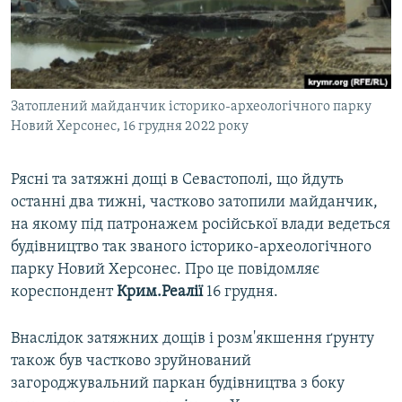
ВІДЕОУРОКИ «ELIFBE»
Русский
СВІДЧЕННЯ ОКУПАЦІЇ
Qırımtatar
УКРАЇНСЬКА ПРОБЛЕМА КРИМУ
Затоплений майданчик історико-археологічного парку
ДОЛУЧАЙСЯ!
ІНФОГРАФІКА
Новий Херсонес, 16 грудня 2022 року
Рясні та затяжні дощі в Севастополі, що йдуть
Усі сайти RFE/RL
останні два тижні, частково затопили майданчик,
на якому під патронажем російської влади ведеться
будівництво так званого історико-археологічного
парку Новий Херсонес. Про це повідомляє
кореспондент
Крим.Реалії
16 грудня.
Внаслідок затяжних дощів і розм'якшення ґрунту
також був частково зруйнований
загороджувальний паркан будівництва з боку