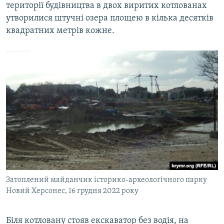
території будівництва в двох виритих котлованах
утворилися штучні озера площею в кілька десятків
квадратних метрів кожне.
Затоплений майданчик історико-археологічного парку
Новий Херсонес, 16 грудня 2022 року
Біля котловану стояв екскаватор без водія, на