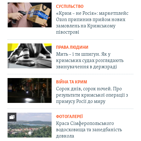
СУСПІЛЬСТВО
«Крим – не Росія»: маркетплейс
Ozon припинив прийом нових
замовлень на Кримському
півострові
ПРАВА ЛЮДИНИ
Мить – і ти шпигун. Як у
кримських судах розглядають
звинувачення в держзраді
ВІЙНА ТА КРИМ
Сорок днів, сорок ночей. Про
результати кримської операції з
примусу Росії до миру
ФОТОГАЛЕРЕЇ
Краса Сімферопольського
водосховища та занедбаність
довкола