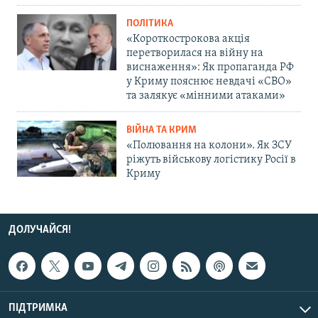
ПОЛІТИКА
«Короткострокова акція
перетворилася на війну на
виснаження»: Як пропаганда РФ
у Криму пояснює невдачі «СВО»
та залякує «мінними атаками»
ВІЙНА ТА КРИМ
«Полювання на колони». Як ЗСУ
ріжуть військову логістику Росії в
Криму
ДОЛУЧАЙСЯ!
ПІДТРИМКА