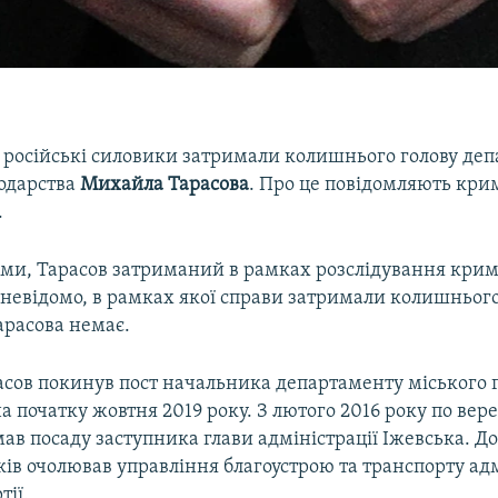
і російські силовики затримали колишнього голову де
одарства
Михайла Тарасова
. Про це повідомляють крим
.
ми, Тарасов затриманий в рамках розслідування крим
 невідомо, в рамках якої справи затримали колишньог
арасова немає.
сов покинув пост начальника департаменту міського 
а початку жовтня 2019 року. З лютого 2016 року по вер
мав посаду заступника глави адміністрації Іжевська. До
ів очолював управління благоустрою та транспорту адм
тії.