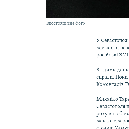
Ілюстраційне фото
У Севастопол
міського госп
російські ЗМІ
За цими дани
справи. Поки
Коментарів Т
Михайло Тара
Севастополя н
року він обій
майже сім рок
столиці Удмур