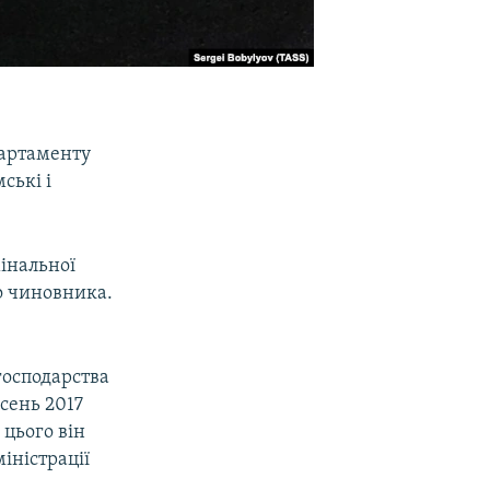
партаменту
ські і
інальної
о чиновника.
господарства
есень 2017
 цього він
іністрації