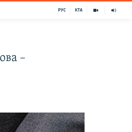
РУС
КТА
ова –