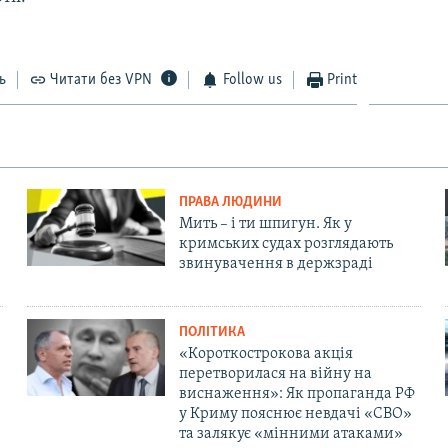
ь
Читати без VPN
Follow us
Print
ПРАВА ЛЮДИНИ
Мить – і ти шпигун. Як у
кримських судах розглядають
звинувачення в держзраді
ПОЛІТИКА
«Короткострокова акція
перетворилася на війну на
виснаження»: Як пропаганда РФ
у Криму пояснює невдачі «СВО»
та залякує «мінними атаками»