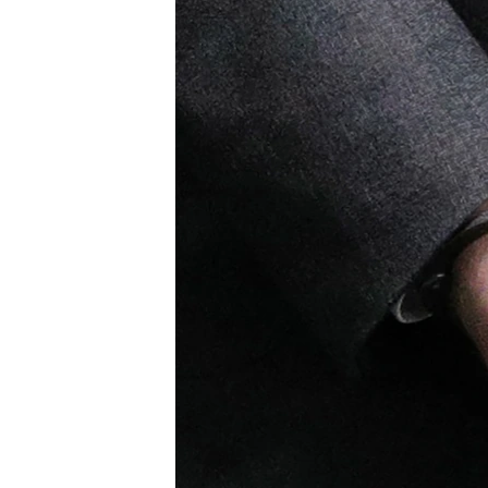
ВІДЕОУРОКИ «ELIFBE»
СВІДЧЕННЯ ОКУПАЦІЇ
УКРАЇНСЬКА ПРОБЛЕМА КРИМУ
ІНФОГРАФІКА