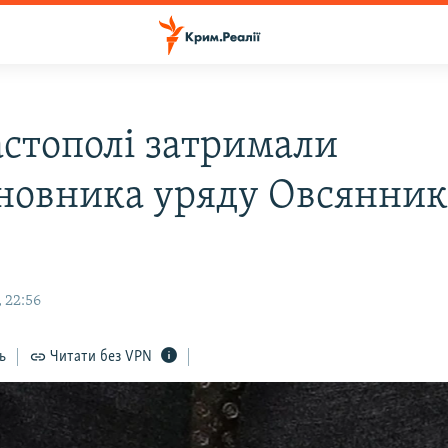
астополі затримали
новника уряду Овсянник
 22:56
ь
Читати без VPN