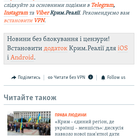
слідкуйте за основними подіями в
Telegram
,
Instagram
та
Viber
Крим.Реалії
. Ре
комендуємо вам
встановити
VPN
.
Новини без блокування і цензури!
Встановити
додаток
Крим.Реалії для
iOS
і
Android
.
Поділитись
Читати без VPN
Follow us
Читайте також
ПРАВА ЛЮДИНИ
«Крим – єдиний регіон, де
українці – меншість»: дискусія
навколо нової пам'ятної дати