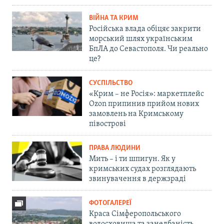
ВІЙНА ТА КРИМ
Російська влада обіцяє закрити
морський шлях українським
БпЛА до Севастополя. Чи реально
це?
СУСПІЛЬСТВО
«Крим – не Росія»: маркетплейс
Ozon припинив прийом нових
замовлень на Кримському
півострові
ПРАВА ЛЮДИНИ
Мить – і ти шпигун. Як у
кримських судах розглядають
звинувачення в держзраді
ФОТОГАЛЕРЕЇ
Краса Сімферопольського