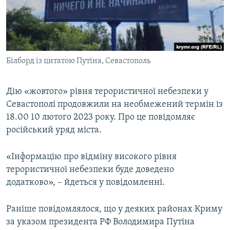
ВІДЕОУРОКИ «ELIFBE»
Русский
СВІДЧЕННЯ ОКУПАЦІЇ
Qırımtatar
УКРАЇНСЬКА ПРОБЛЕМА КРИМУ
Білборд із цитатою Путіна, Севастополь
ДОЛУЧАЙСЯ!
ІНФОГРАФІКА
Дію «жовтого» рівня терористичної небезпеки у
Севастополі продовжили на необмежений термін із
Усі сайти RFE/RL
18.00 10 лютого 2023 року. Про це повідомляє
російський уряд міста.
«Інформацію про відміну високого рівня
терористичної небезпеки буде доведено
додатково», – йдеться у повідомленні.
Раніше повідомлялося, що у деяких районах Криму
за указом президента РФ Володимира Путіна