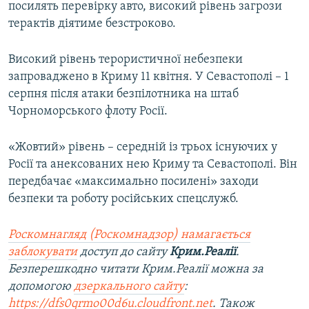
посилять перевірку авто, високий рівень загрози
терактів діятиме безстроково.
Високий рівень терористичної небезпеки
запроваджено в Криму 11 квітня. У Севастополі – 1
серпня після атаки безпілотника на штаб
Чорноморського флоту Росії.
«Жовтий» рівень – середній із трьох існуючих у
Росії та анексованих нею Криму та Севастополі. Він
передбачає «максимально посилені» заходи
безпеки та роботу російських спецслужб.
Роскомнагляд (Роскомнадзор) намагається
заблокувати
доступ до сайту
Крим.Реалії
.
Безперешкодно читати Крим.Реалії можна за
допомогою
дзеркального сайту
:
https://dfs0qrmo00d6u.cloudfront.net
. Також