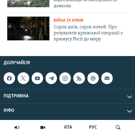
водосховища та занедбаність
довкола
ВІЙНА ТА КРИМ
Сорок днів, сорок ночей. Про
результати кримської операції з
примусу Росії до миру
ДОЛУЧАЙСЯ!
ПІДТРИМКА
ІНФО
© Крим.Реалії, 2026 | Усі права застережено.
КТА
РУС