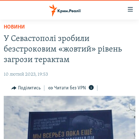
Доступність
посилання
Перейти
НОВИНИ
до
НОВИНИ
У Севастополі зробили
основного
ВОДА.КРИМ
матеріалу
безстроковим «жовтий» рівень
ВІДЕО ТА ФОТО
Перейти
загрози терактам
до
ПОЛІТИКА
основної
10 лютий 2023, 19:53
БЛОГИ
навігації
Перейти
Поділитись
Читати без VPN
ПОГЛЯД
до
ІНТЕРВ'Ю
пошуку
ВСЕ ЗА ДЕНЬ
СПЕЦПРОЕКТИ
ЯК ОБІЙТИ БЛОКУВАННЯ
ДЕПОРТАЦІЯ